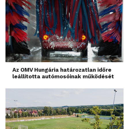
Az OMV Hungária határozatlan időre
leállította autómosóinak működését