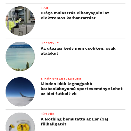
IPAR
Drága mulasztás elhanyagolni az
elektromos karbantartást
LIFESTYLE
Az utazási kedv nem csökken, csak
átalakul
E-KÖRNYEZETVÉDELEM
Minden idők legnagyobb
karbonlábnyomú sporteseménye lehet
az idei futball-vb
KÜTYÜK
A Nothing bemutatta az Ear (3a)
fülhallgatót