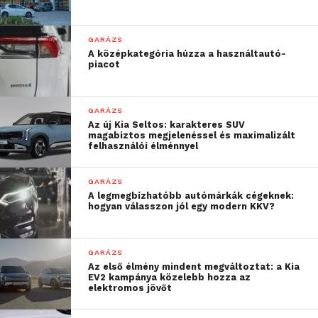
GARÁZS
A középkategória húzza a használtautó-
piacot
GARÁZS
Az új Kia Seltos: karakteres SUV
magabiztos megjelenéssel és maximalizált
felhasználói élménnyel
GARÁZS
A legmegbízhatóbb autómárkák cégeknek:
hogyan válasszon jól egy modern KKV?
GARÁZS
Az első élmény mindent megváltoztat: a Kia
EV2 kampánya közelebb hozza az
elektromos jövőt