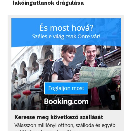
lakóingatlanok drágulása