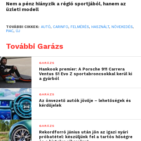
Nem a pénz hiányzik a régió sportjából, hanem az
visszaesést jelent (rendre 17,2 és 50 százalékosat), és
üzleti modell
motorokból is 25%-kal kevesebbet, 655 darabot
engedélyeztek.
TOVÁBBI CIKKEK:
AUTÓ
,
CARINFO
,
FELMÉRÉS
,
HASZNÁLT
,
NÖVEKEDÉS
,
PIAC
,
ÚJ
„Az újautó-piacon
További Garázs
továbbra is látványos
növekedés figyelhető
GARÁZS
meg tavalyhoz képest,
Hankook premier: A Porsche 911 Carrera
Ventus S1 Evo Z sportabroncsokkal kerül ki
amelyet több tényező is
a gyárból
támogat. Az importőrök
GARÁZS
által kínált kedvező
Az önvezető autók jövője – lehetőségek és
kérdőjelek
lízingkonstrukciók
továbbra is népszerűek,
GARÁZS
miközben számos
Rekordforró június után jön az igazi nyári
próbatétel: készüljünk fel a tartós hőségre