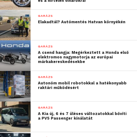
modellfrissítés érkezett a
és a hirtelen viharokra!
gyártóktól. Ezek kiváló
GARÁZS
lehetőséget teremtettek
Elakadtál? Autómentés Hatvan környékén
a vállalatok számára
flottáik megújítására.
GARÁZS
Emellett a
A csend hangja: Megérkeztett a Honda első
elektromos nagymotorja az európai
magánvásárlók is
márkakereskedésekbe
jelentős árelőnyökkel
GARÁZS
élhettek, hiszen az
Autonóm mobil robotokkal a hatékonyabb
raktári működésért
importőrök THM-akciói
továbbra is erősen
GARÁZS
vonzzák a vevőket”
A Kia új, 6 és 7 üléses változatokkal bővíti
a PV5 Passenger kínálatát
–
tette hozzá Koralewsky Márk, a