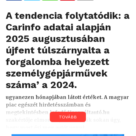
A tendencia folytatódik: a
Carinfo adatai alapján
2025 augusztusában
újfent túlszárnyalta a
forgalomba helyezett
személygépjárművek
száma’ a 2024.
ugyanezen hónapjában látott értéket. A magyar
piac egészét hirdetésszámban és
megtekintésben lefedő Használtautó.hu
TOVÁBB
szakértője elmondta, miért látják sokan úgy,
hogy most éri meg autót venni.