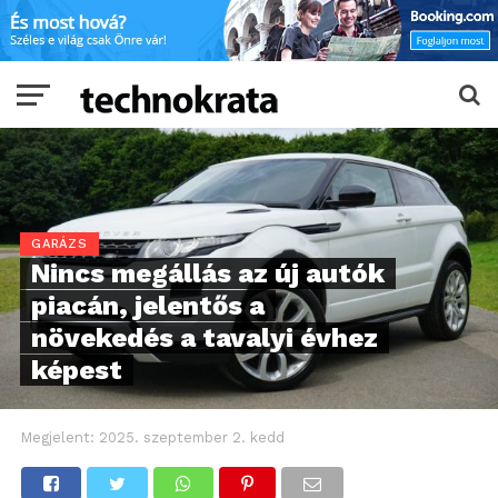
GARÁZS
Nincs megállás az új autók
piacán, jelentős a
növekedés a tavalyi évhez
képest
Megjelent:
2025. szeptember 2. kedd