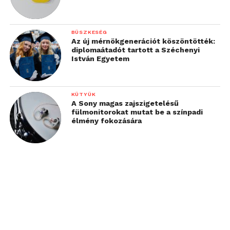
BÜSZKESÉG
Az új mérnökgenerációt köszöntötték:
diplomaátadót tartott a Széchenyi
István Egyetem
KÜTYÜK
A Sony magas zajszigetelésű
fülmonitorokat mutat be a színpadi
élmény fokozására