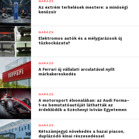
Használtautó.hu üzletágvezetője.
GARÁZS
Az extrém terhelések mestere: a minőségi
kenőzsír
További friss híreket talál a
Technokrata
főoldalán!
Csatlakozzon hozzánk a
Facebookon
is!
GARÁZS
Elektromos autók és a mélygarázsok új
tűzkockázata?
GARÁZS
A Ferrari új vállalati arculatával nyílt
márkakereskedés
GARÁZS
A motorsport élvonalában: az Audi Forma–
1-es bemutatóautóját láthatták az
érdeklődők a Széchenyi István Egyetemen
GARÁZS
Kétszámjegyű növekedés a hazai piacon,
duplázódó kínai részesedéssel