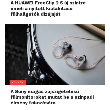
A HUAWEI FreeClip 2 S új szintre
emeli a nyitott kialakítású
fülhallgatók dizájnját
KÜTYÜK
A Sony magas zajszigetelésű
fülmonitorokat mutat be a színpadi
élmény fokozására