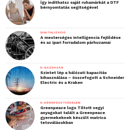
Így indíthatsz saját ruhamárkát a DTF
bérnyomtatás segítségével
DIGITALIZÁCIÓ
A mesterséges intelligencia fejlődése
és az ipari forradalom párhuzamai
E-GAZDASÁG
Szintet lép a hálózati kapacitás
kihasználása – összefogott a Schneider
Electric és a Kraken
E-KÖRNYEZETVÉDELEM
Greenpeace logo Tiltott vegyi
anyagokat talált a Greenpeace
gyermekeknek készült matrica
tetoválásokban