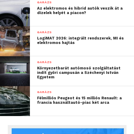
GARÁZS
Az elektromos és hibrid autók veszik át a
dízelek helyét a piacon?
GARÁZS
LogiMAT 2026: integrált rendszerek, MI és
elektromos hajtás
GARÁZS
Környezetbarát autómosó szolgáltatást
indít győri campusán a Széchenyi István
Egyetem
GARÁZS
Félmilliós Peugeot és 15 milliós Renault: a
francia használtautó-piac két arca