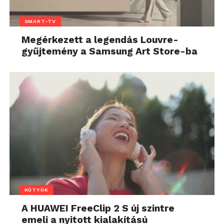
SMART-TV
Megérkezett a legendás Louvre-
gyűjtemény a Samsung Art Store-ba
KÜTYÜK
A HUAWEI FreeClip 2 S új szintre
emeli a nyitott kialakítású