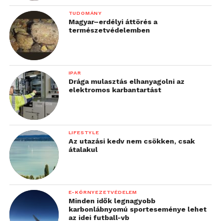
TUDOMÁNY
Magyar–erdélyi áttörés a
természetvédelemben
IPAR
Drága mulasztás elhanyagolni az
elektromos karbantartást
LIFESTYLE
Az utazási kedv nem csökken, csak
átalakul
E-KÖRNYEZETVÉDELEM
Minden idők legnagyobb
karbonlábnyomú sporteseménye lehet
az idei futball-vb