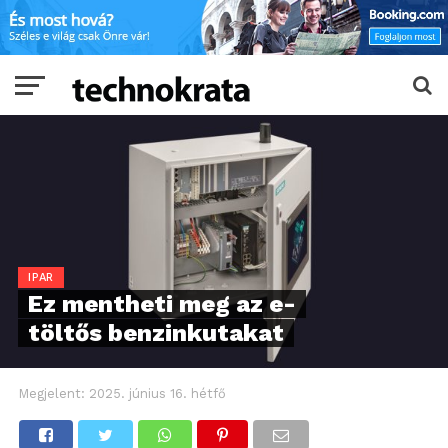
IPAR
Ez mentheti meg az e-
töltős benzinkutakat
Megjelent:
2025. június 16. hétfő