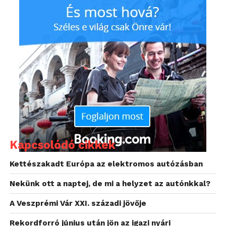
költséghatékony megoldás, ráadásul a
kapacitásbővítést lehetővé tevő, új villamos
infrastruktúrák kiépítése is költséges, illetve akár
éveket jelentő, időigényes folyamat. Ha azonban
alacsonyabb teljesítménylimitet határoznak meg, és
átlépik, bírságot kell fizetniük, illetve a védelmi
készülékek esetleges működésbe lépése pedig
átmeneti áramszünethez, így üzemkimaradáshoz is
vezethet.
Kapcsolódó cikkek
Kettészakadt Európa az elektromos autózásban
Nekünk ott a naptej, de mi a helyzet az autónkkal?
A Veszprémi Vár XXI. századi jövője
Rekordforró június után jön az igazi nyári