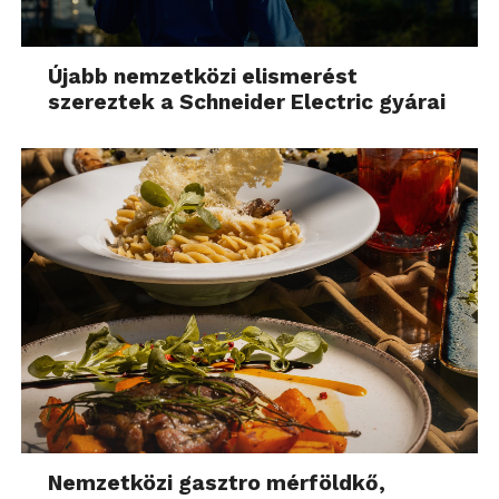
Újabb nemzetközi elismerést
szereztek a Schneider Electric gyárai
Nemzetközi gasztro mérföldkő,