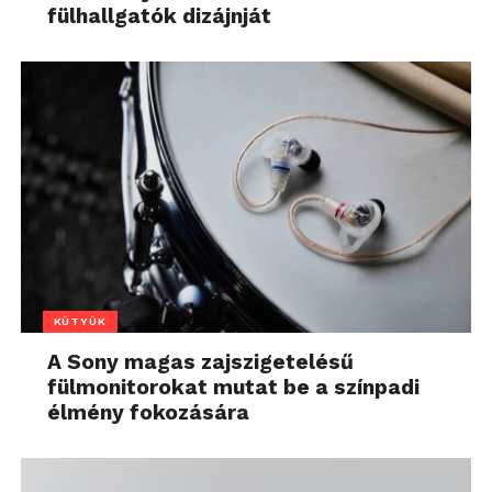
fülhallgatók dizájnját
KÜTYÜK
A Sony magas zajszigetelésű
fülmonitorokat mutat be a színpadi
élmény fokozására