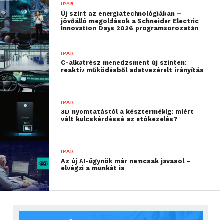
IPAR
Új szint az energiatechnológiában –
jövőálló megoldások a Schneider Electric
Innovation Days 2026 programsorozatán
IPAR
C-alkatrész menedzsment új szinten:
reaktív működésből adatvezérelt irányítás
IPAR
3D nyomtatástól a késztermékig: miért
vált kulcskérdéssé az utókezelés?
IPAR
Az új AI-ügynök már nemcsak javasol –
elvégzi a munkát is