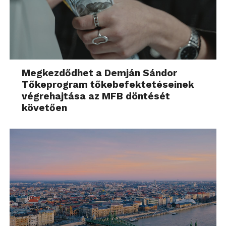
Megkezdődhet a Demján Sándor
Tőkeprogram tőkebefektetéseinek
végrehajtása az MFB döntését
követően