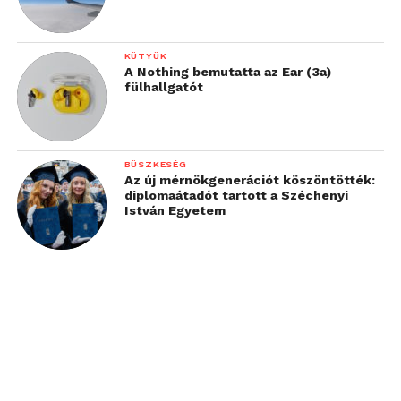
KÜTYÜK
A Nothing bemutatta az Ear (3a)
fülhallgatót
BÜSZKESÉG
Az új mérnökgenerációt köszöntötték:
diplomaátadót tartott a Széchenyi
István Egyetem