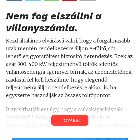
Nem fog elszállni a
villanyszámla.
Kezd általános elvárássá válni, hogy a forgalmasabb
utak mentén rendelkezésre álljon e-töltő, sőt,
lehetőleg gyorstöltést biztosító berendezés. Ezek az
akár 300-400 kW teljesítményű töltők jelentős
villamosenergia-igénnyel bírnak, az üzemeltetőnek
ráadásul fel kell készülnie, hogy elegendő
teljesítmény álljon rendelkezésre akkor is, ha
egyszerre használják az összes töltőpontot.
Biztosíthatják ezt úgy, hogy a csúcskapacitásnak
megfelelő hálózati teljesítményt kötik le az
TOVÁBB
áramszolgáltatónál, ezért azonban a kihasználtságtól
függetlenül fizetniük kell. Ez nem túl