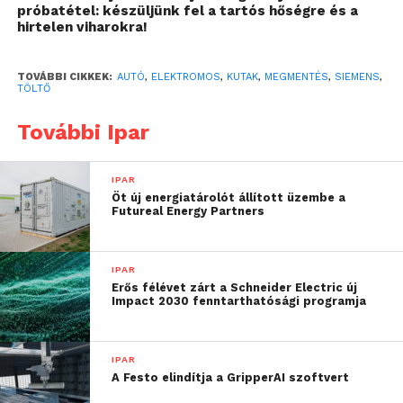
próbatétel: készüljünk fel a tartós hőségre és a
hirtelen viharokra!
TOVÁBBI CIKKEK:
AUTÓ
,
ELEKTROMOS
,
KUTAK
,
MEGMENTÉS
,
SIEMENS
,
TÖLTŐ
Erre nyújt megoldást a Siemens új fejlesztése. A
További Ipar
dinamikus terhelésmenedzsmentet biztosító
eszköz plug-and-play kialakítással, könnyen
telepíthető hardveregységgel nem csupán a
IPAR
Öt új energiatárolót állított üzembe a
töltőberendezések, hanem a teljes telephely
Futureal Energy Partners
teljesítményét egyetlen közös rendszerben
szabályozza. Azaz optimalizálható úgy a
villamosenergia-gazdálkodás, hogy szükség esetén
IPAR
Erős félévet zárt a Schneider Electric új
kielégítő töltési teljesítmény álljon rendelkezésre
Impact 2030 fenntarthatósági programja
minden egyes töltőponton, miközben az akár
alacsonyabb teljesítménylimitet sem lépi át az
üzemeltető.
IPAR
A Festo elindítja a GripperAI szoftvert
Ez az előrekonfigurált, és szabadon paraméterezhető