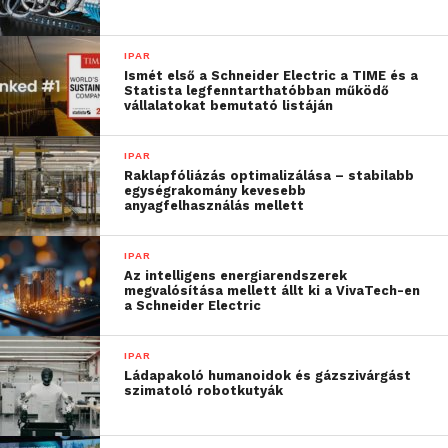
IPAR
Ismét első a Schneider Electric a TIME és a
Statista legfenntarthatóbban működő
vállalatokat bemutató listáján
IPAR
Raklapfóliázás optimalizálása – stabilabb
egységrakomány kevesebb
anyagfelhasználás mellett
IPAR
Az intelligens energiarendszerek
megvalósítása mellett állt ki a VivaTech-en
a Schneider Electric
IPAR
Ládapakoló humanoidok és gázszivárgást
szimatoló robotkutyák