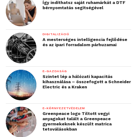
Így indíthatsz saját ruhamárkát a DTF
bérnyomtatás segítségével
DIGITALIZÁCIÓ
A mesterséges intelligencia fejlődése
és az ipari forradalom párhuzamai
E-GAZDASÁG
Szintet lép a hálózati kapacitás
kihasználása – összefogott a Schneider
Electric és a Kraken
E-KÖRNYEZETVÉDELEM
Greenpeace logo Tiltott vegyi
anyagokat talált a Greenpeace
gyermekeknek készült matrica
tetoválásokban