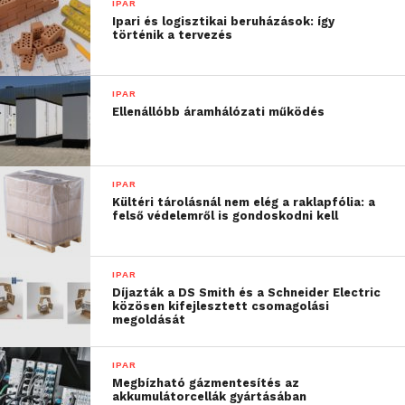
IPAR
a Siemens Electrification X portfóliójába is,
Ipari és logisztikai beruházások: így
történik a tervezés
amelynek segítségével például helyszíni kiszállás
nélkül elvégezhető a töltőberendezések
hibaelhárítása vagy újraindítása.
IPAR
Ellenállóbb áramhálózati működés
Az egység tervezésekor a helytakarékos kialakítás és
a zord környezeti feltételekkel szembeni
ellenállóképesség mellett kiemelt figyelmet kapott
IPAR
az kiberbiztonság is, ezáltal megbízható, erőforrás-
Kültéri tárolásnál nem elég a raklapfólia: a
és költséghatékony, valamint fenntartható
felső védelemről is gondoskodni kell
energiaoptimalizálási megoldást biztosít.
IPAR
További friss híreket talál a
Technokrata
főoldalán!
Díjazták a DS Smith és a Schneider Electric
közösen kifejlesztett csomagolási
Csatlakozzon hozzánk a
Facebookon
is!
megoldását
IPAR
Megbízható gázmentesítés az
akkumulátorcellák gyártásában