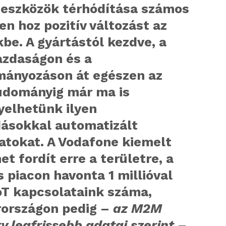
T eszközök térhódítása számos
en hoz pozitív változást az
be. A gyártástól kezdve, a
zdaságon és a
tmányozáson át egészen az
udományig már ma is
yelhetünk ilyen
ásokkal automatizált
atokat. A Vodafone kiemelt
et fordít erre a területre, a
s piacon havonta 1 millióval
oT kapcsolataink száma,
országon pedig –
az M2M
 legfrissebb adatai szerint
–