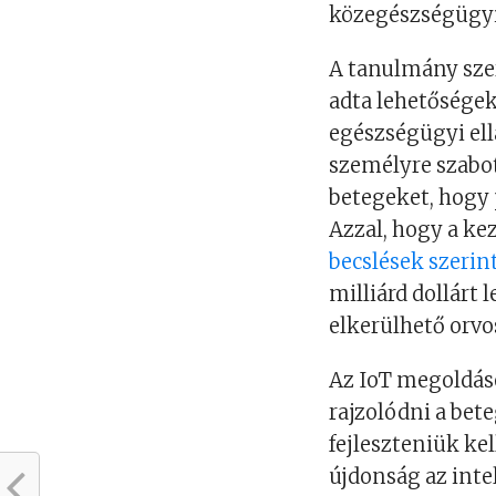
közegészségügyi
A tanulmány szer
adta lehetőségek
egészségügyi el
személyre szabo
betegeket, hogy 
Azzal, hogy a kez
becslések szerin
milliárd dollárt
elkerülhető orvo
Az IoT megoldá
rajzolódni a bete
fejleszteniük ke
újdonság az inte