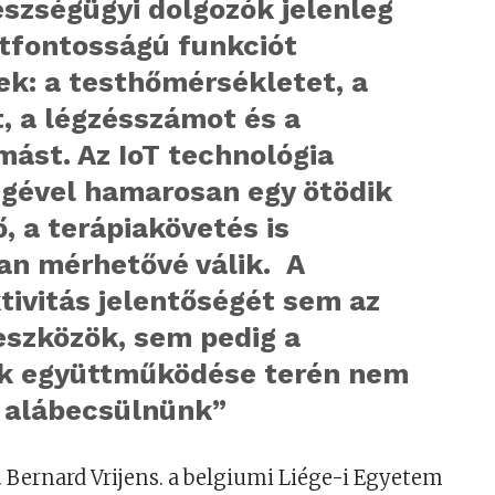
észségügyi dolgozók jelenleg
étfontosságú funkciót
ek: a testhőmérsékletet, a
, a légzésszámot és a
mást. Az IoT technológia
égével hamarosan egy ötödik
, a terápiakövetés is
an mérhetővé válik. A
tivitás jelentőségét sem az
eszközök, sem pedig a
k együttműködése terén nem
 alábecsülnünk”
. Bernard Vrijens. a belgiumi Liége-i Egyetem