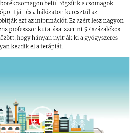
uborékcsomagon belül rögzítik a csomagok
őpontját, és a hálózaton keresztül az
bbítják ezt az információt. Ez azért lesz nagyon
ens professzor kutatásai szerint 97 százalékos
között, hogy hányan nyitják ki a gyógyszeres
an kezdik el a terápiát.