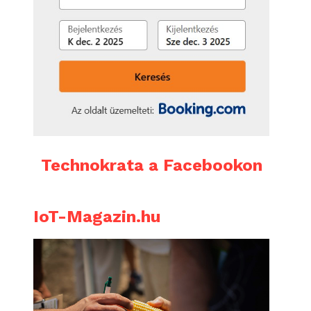
Technokrata a Facebookon
IoT-Magazin.hu