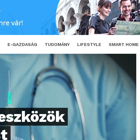
ést hozhatnak az egészségügyben
SHARE
E-GAZDASÁG
TUDOMÁNY
LIFESTYLE
SMART HOME
 eszközök
t