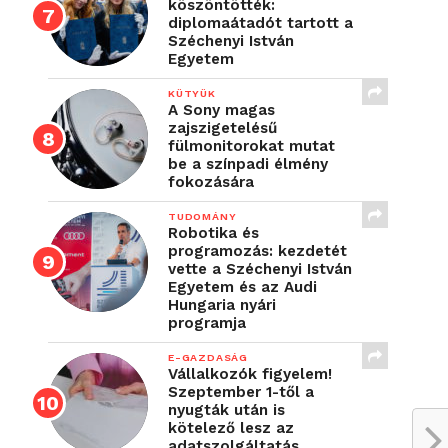
köszöntötték:
diplomaátadót tartott a
Széchenyi István
Egyetem
KÜTYÜK
A Sony magas
zajszigetelésű
fülmonitorokat mutat
be a színpadi élmény
fokozására
TUDOMÁNY
Robotika és
programozás: kezdetét
vette a Széchenyi István
Egyetem és az Audi
Hungaria nyári
programja
E-GAZDASÁG
Vállalkozók figyelem!
Szeptember 1-től a
nyugták után is
kötelező lesz az
adatszolgáltatás