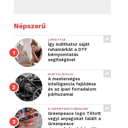
Népszerű
LIFESTYLE
Így indíthatsz saját
ruhamárkát a DTF
bérnyomtatás
segítségével
DIGITALIZÁCIÓ
A mesterséges
intelligencia fejlődése
és az ipari forradalom
párhuzamai
E-KÖRNYEZETVÉDELEM
Greenpeace logo Tiltott
vegyi anyagokat talált a
Greenpeace