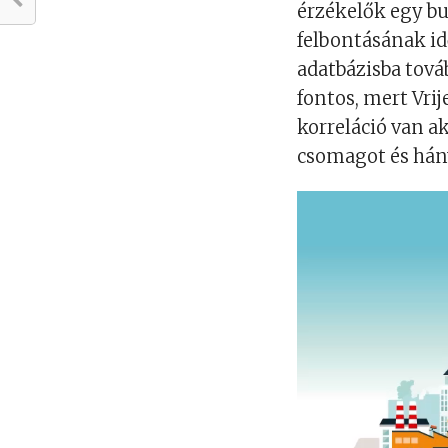
érzékelők egy b
felbontásának id
adatbázisba tová
fontos, mert Vrij
korreláció van a
csomagot és hány
Videólejátszó