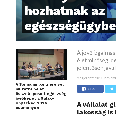
hozhatnak az
egészségügyb
A jövő izgalmas
életminőség, de
jelentősen javu
Megjelent:
2017. novemb
A Samsung partnereivel
mutatta be az
SHARE
összekapcsolt egészség
jövőképét a Galaxy
A vállalat g
Unpacked 2026
eseményen
lakosság is