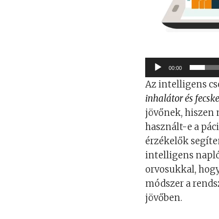
00:00
Az intelligens c
inhalátor és fecsk
jövőnek, hiszen
használt-e a pác
érzékelők segíte
intelligens nap
orvosukkal, hogy
módszer a rendsze
jövőben.