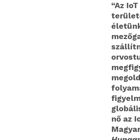
“Az Io
terület
életünk
mezőga
szállí
orvost
megfig
megold
folyam
figyelm
globáli
nő az I
Magyar
Hungary