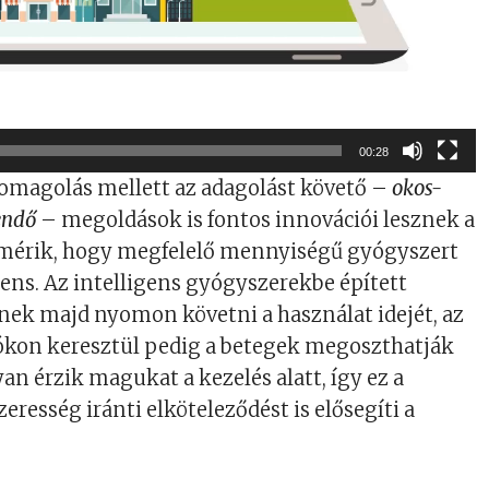
00:28
somagolás mellett az adagolást követő –
okos-
endő
– megoldások is fontos innovációi lesznek a
 mérik, hogy megfelelő mennyiségű gyógyszert
iens. Az intelligens gyógyszerekbe épített
nek majd nyomon követni a használat idejét, az
lókon keresztül pedig a betegek megoszthatják
an érzik magukat a kezelés alatt, így ez a
resség iránti elköteleződést is elősegíti a