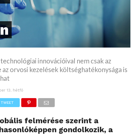
en
 technológiai innovációival nem csak az
 az orvosi kezelések költséghatékonysága is
lhat
er 13. hétfő
TWEET
lobális felmérése szerint a
 hasonlóképpen gondolkozik, a