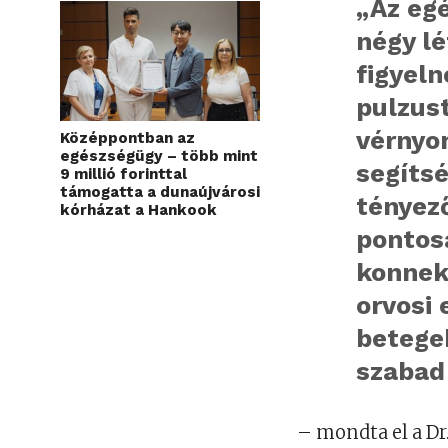
„Az eg
négy l
figyeln
pulzust
vérnyo
Középpontban az
egészségügy – több mint
segíts
9 millió forinttal
támogatta a dunaújvárosi
tényező
kórházat a Hankook
pontos
konnek
orvosi 
betege
szabad
– mondta el a Dr