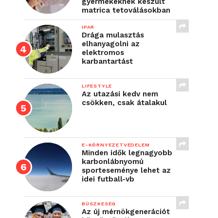
gyermekeknek készült
matrica tetoválásokban
IPAR
Drága mulasztás
elhanyagolni az
elektromos
karbantartást
LIFESTYLE
Az utazási kedv nem
csökken, csak átalakul
E-KÖRNYEZETVÉDELEM
Minden idők legnagyobb
karbonlábnyomú
sporteseménye lehet az
idei futball-vb
BÜSZKESÉG
Az új mérnökgenerációt