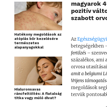
magyarok 49
pozitív vál
szabott orv
Hatékony megoldások az
Az
Egészségügyi 
atópiás bőr kezelésére
természetes
betegségekben 
alapanyagokkal
fertőzés –
szenve
százalékos, ami a
orvosa utasítása
amit a belgiumi L
Vrijens támogatás
megoldások segí
Hialuronsavas
ráncfeltöltés: A fiatalság
tervük pontosab
titka vagy múló divat?