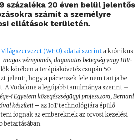
 százaléka 20 éven belül jelentős
tozásokra számít a személyre
osi ellátások területén.
Világszervezet (WHO) adatai szerint
a krónikus
–
magas vérnyomás, daganatos betegség vagy HIV-
dők körében a terápiakövetés csupán 50
zt jelenti, hogy a páciensek fele nem tartja be
it. A Vodafone a legújabb tanulmánya szerint –
iége-i Egyetem közegészségügyi professzora, Bernard
ával készített
– az IoT technológiára épülő
teni fognak az embereknek az orvosi kezelési
b betartásában.