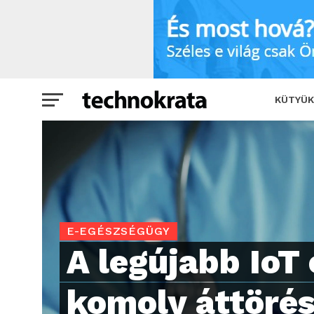
A legújabb IoT eszközök komoly áttör
KÜTYÜK
E-EGÉSZSÉGÜGY
A legújabb IoT
komoly áttörés