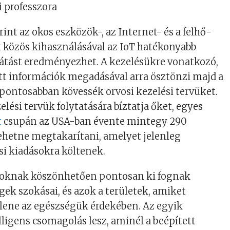
 professzora
int az okos eszközök-, az Internet- és a felhő-
 közös kihasználásával az IoT hatékonyabb
látást eredményezhet. A kezelésükre vonatkozó,
tt információk megadásával arra ösztönzi majd a
pontosabban kövessék orvosi kezelési tervüket.
elési tervük folytatására bíztatja őket, egyes
t
csupán az USA-ban évente mintegy 290
 lehetne megtakarítani, amelyet jelenleg
si kiadásokra költenek.
soknak köszönhetően pontosan ki fognak
gek szokásai, és azok a területek, amiket
llene az egészségük érdekében. Az egyik
lligens csomagolás lesz, aminél a beépített