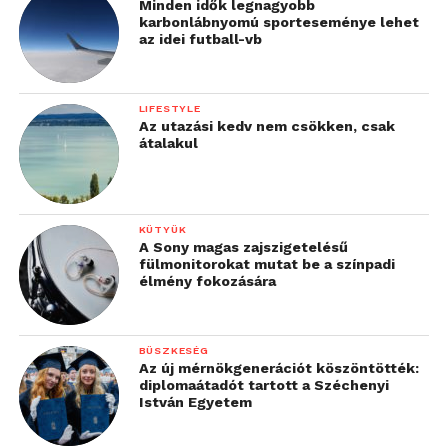
Minden idők legnagyobb
karbonlábnyomú sporteseménye lehet
az idei futball-vb
LIFESTYLE
Az utazási kedv nem csökken, csak
átalakul
KÜTYÜK
A Sony magas zajszigetelésű
fülmonitorokat mutat be a színpadi
élmény fokozására
BÜSZKESÉG
Az új mérnökgenerációt köszöntötték:
diplomaátadót tartott a Széchenyi
István Egyetem