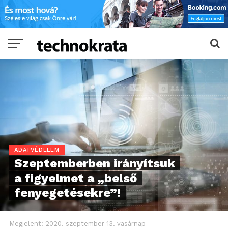
ADATVÉDELEM
Szeptemberben irányítsuk
a figyelmet a „belső
fenyegetésekre”!
Megjelent:
2020. szeptember 13. vasárnap