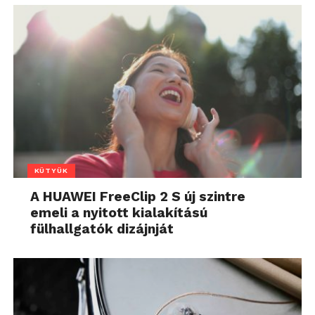
KÜTYÜK
A HUAWEI FreeClip 2 S új szintre
emeli a nyitott kialakítású
fülhallgatók dizájnját