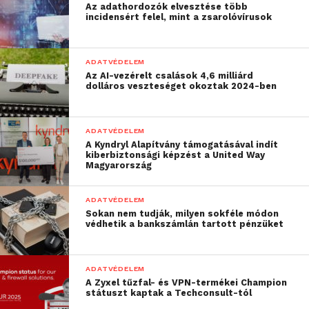
Az adathordozók elvesztése több
incidensért felel, mint a zsarolóvírusok
ADATVÉDELEM
Az AI-vezérelt csalások 4,6 milliárd
dolláros veszteséget okoztak 2024-ben
ADATVÉDELEM
A Kyndryl Alapítvány támogatásával indít
kiberbiztonsági képzést a United Way
Magyarország
ADATVÉDELEM
Sokan nem tudják, milyen sokféle módon
védhetik a bankszámlán tartott pénzüket
ADATVÉDELEM
A Zyxel tűzfal- és VPN-termékei Champion
státuszt kaptak a Techconsult-tól