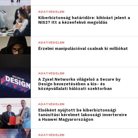
vagy csak akkor derül rá fény, amikor már késő
megakadályozni a lehetséges következményeit. A
ADATVÉDELEM
Kiberbiztonság határidőre: kihívást jelent a
fejlett elemző rendszerek azonban képesek észlelni
NIS2? Itt a kézenfekvő megoldás
ezeket az aktivitásokat és maguktól felmérni a
kockázatokat. Ezt követően pedig automatikusan
meg is teszik a szükséges válaszlépéseket, illetve
ADATVÉDELEM
Érzelmi manipulációval csalnak ki milliókat
riasztást küldenek az illetékes IT-biztonsági
szakembereknek. Ilyen megoldásokkal tehát
hatékonyan, az IT-biztonsági részleg leterhelése
nélkül csökkenthetők a belső fenyegetések
ADATVÉDELEM
A Zyxel Networks világelső a Secure by
jelentette kockázatok.
Design bevezetésében a kis- és
középvállalati hálózati szektorban
ADATVÉDELEM
Elsőként nyújtott be kiberbiztonsági
tanúsítási kérelmet lakossági invertereire
a Huawei Magyarországon
ADATVÉDELEM