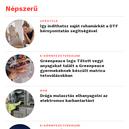
Népszerű
LIFESTYLE
Így indíthatsz saját ruhamárkát a DTF
bérnyomtatás segítségével
E-KÖRNYEZETVÉDELEM
Greenpeace logo Tiltott vegyi
anyagokat talált a Greenpeace
gyermekeknek készült matrica
tetoválásokban
IPAR
Drága mulasztás elhanyagolni az
elektromos karbantartást
E-KÖRNYEZETVÉDELEM