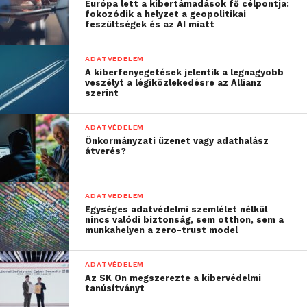
Európa lett a kibertámadások fő célpontja:
honnan és hogyan végzik a feladataikat a
fokozódik a helyzet a geopolitikai
feszültségek és az AI miatt
munkatársak, és ehhez milyen céges erőforrásokat
vesznek igénybe. Majd a későbbiek során ezeket az
ADATVÉDELEM
információkat is felhasználja az aktivitások
A kiberfenyegetések jelentik a legnagyobb
elemzése során, így a szoftver magától észleli a
veszélyt a légiközlekedésre az Allianz
szerint
gyanús tevékenységeket.
ADATVÉDELEM
Ha például egy alkalmazott általában a cég irodájában
Önkormányzati üzenet vagy adathalász
végzi a munkáját 9 és 6 óra között, akkor gyanúra
átverés?
adhat okot, ha ez a személy este jelentkezik be a
céges hálózatba külföldről, és a vállalat bizalmas
ADATVÉDELEM
dokumentumait böngészi, amelyekre nem lenne
Egységes adatvédelmi szemlélet nélkül
szükség a napi munkájához. Elképzelhető, hogy az
nincs valódi biztonság, sem otthon, sem a
munkahelyen a zero-trust model
illető fiókját feltörték, vagy esetleg ő maga
bonyolódott valamilyen kétes ügyletbe.
ADATVÉDELEM
Az SK On megszerezte a kibervédelmi
A vállalatok informatikai rendszereiben rengeteg
tanúsítványt
esemény zajlik, és egy ilyen eset általában elsikkad,