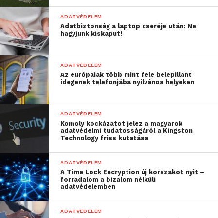
fenyegetések. Az IT-biztonsági szakemberek egyre
nehezebben küzdenek meg a kapcsolódó
ADATVÉDELEM
Adatbiztonság a laptop cseréje után: Ne
problémákkal, mivel a szakértők száma fogy, míg az
hagyjunk kiskaput!
ellátandó feladatok mennyisége meredeken nő.
A gép figyel és segít
ADATVÉDELEM
Az európaiak több mint fele belepillant
idegenek telefonjába nyilvános helyeken
Ezen az ellentmondáson segíthetnek az olyan fejlett
megoldások, amelyek a legújabb
mesterségesintelligencia- és gépi tanulási
ADATVÉDELEM
technológiákat használják fel arra, hogy azonosítsák
Komoly kockázatot jelez a magyarok
adatvédelmi tudatosságáról a Kingston
a gyanúsnak számító tevékenységeket. Ilyen például
Technology friss kutatása
a Micro Focus biztonsági információ- és
eseménykezelő rendszerében elérhető
ADATVÉDELEM
viselkedéselemző
funkció.
A Time Lock Encryption új korszakot nyit –
forradalom a bizalom nélküli
adatvédelemben
Az eszköz folyamatosan monitorozza a vállalat teljes
infrastruktúrájában folyó eseményeket, és
ADATVÉDELEM
feltérképezi a felhasználók szokásait: mikor, hol,