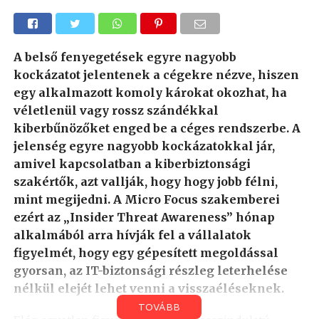
A belső fenyegetések egyre nagyobb
kockázatot jelentenek a cégekre nézve, hiszen
egy alkalmazott komoly károkat okozhat, ha
véletlenül vagy rossz szándékkal
kiberbűnözőket enged be a céges rendszerbe. A
jelenség egyre nagyobb kockázatokkal jár,
amivel kapcsolatban a kiberbiztonsági
szakértők, azt vallják, hogy hogy jobb félni,
mint megijedni. A Micro Focus szakemberei
ezért az „Insider Threat Awareness” hónap
alkalmából arra hívják fel a vállalatok
figyelmét, hogy egy gépesített megoldással
gyorsan, az IT-biztonsági részleg leterhelése
nélkül elejét lehet venni a visszaéléseknek.
TOVÁBB