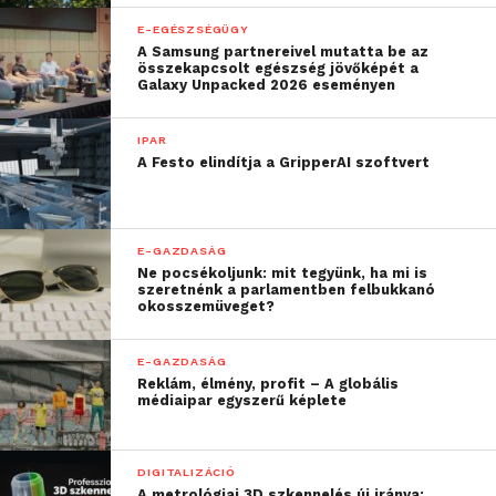
E-EGÉSZSÉGÜGY
A Samsung partnereivel mutatta be az
összekapcsolt egészség jövőképét a
Galaxy Unpacked 2026 eseményen
IPAR
A Festo elindítja a GripperAI szoftvert
E-GAZDASÁG
Ne pocsékoljunk: mit tegyünk, ha mi is
szeretnénk a parlamentben felbukkanó
okosszemüveget?
E-GAZDASÁG
Reklám, élmény, profit – A globális
médiaipar egyszerű képlete
DIGITALIZÁCIÓ
A metrológiai 3D szkennelés új iránya: