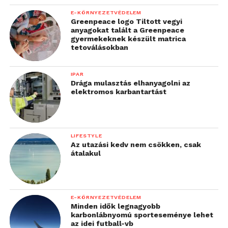
E-KÖRNYEZETVÉDELEM
Greenpeace logo Tiltott vegyi
anyagokat talált a Greenpeace
gyermekeknek készült matrica
tetoválásokban
IPAR
Drága mulasztás elhanyagolni az
elektromos karbantartást
LIFESTYLE
Az utazási kedv nem csökken, csak
átalakul
E-KÖRNYEZETVÉDELEM
Minden idők legnagyobb
karbonlábnyomú sporteseménye lehet
az idei futball-vb