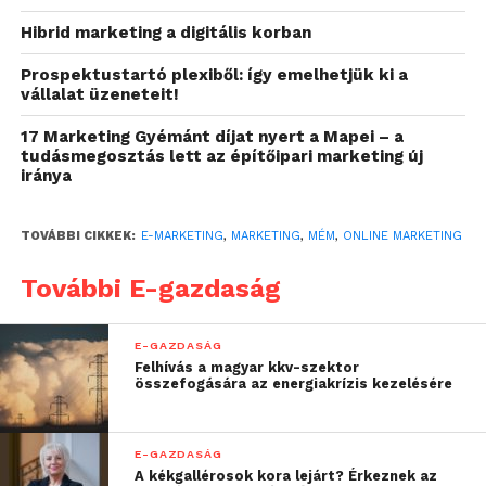
azonnal továbbjutnak a közösségi hálózatokon,
Hibrid marketing a digitális korban
növelve ezzel az elérést. Például a Ryanair
Prospektustartó plexiből: így emelhetjük ki a
légitársaság saját jellegzetes humorával szerzett
vállalat üzeneteit!
tömeges figyelmet: önironikusan hívja fel a vásárlói
figyelmét az alacsony árszintjére.
17 Marketing Gyémánt díjat nyert a Mapei – a
tudásmegosztás lett az építőipari marketing új
iránya
Hogyan használjuk a
mémeket okosan?
TOVÁBBI CIKKEK:
E-MARKETING
,
MARKETING
,
MÉM
,
ONLINE MARKETING
A közösségi média platformjai a marketingesek
További E-gazdaság
játszótereivé váltak, ahol a mémek a figyelem
középpontjába kerülnek. Miért is fontos ez? Egy jól
eltalált vicces tartalom rengeteg embert elér, és
E-GAZDASÁG
Felhívás a magyar kkv-szektor
emiatt szinte semmibe sem kerül a megosztásuk.
összefogására az energiakrízis kezelésére
Minél kreatívabb és egyedibb, annál nagyobb az
esélye, hogy vírusként terjedjen. A siker titka a
humorérzék és a relevancia megfelelő
E-GAZDASÁG
A kékgallérosok kora lejárt? Érkeznek az
kombinációjában rejlik.