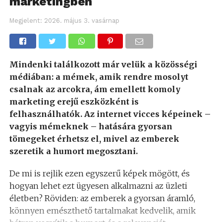
marketingben
Megjelent:
2026. május 3. vasárnap
Mindenki találkozott már velük a közösségi
médiában: a mémek, amik rendre mosolyt
csalnak az arcokra, ám emellett komoly
marketing erejű eszközként is
felhasználhatók. Az internet vicces képeinek –
vagyis mémeknek – hatására gyorsan
tömegeket érhetsz el, mivel az emberek
szeretik a humort megosztani.
De mi is rejlik ezen egyszerű képek mögött, és
hogyan lehet ezt ügyesen alkalmazni az üzleti
életben? Röviden: az emberek a gyorsan áramló,
könnyen emészthető tartalmakat kedvelik, amik