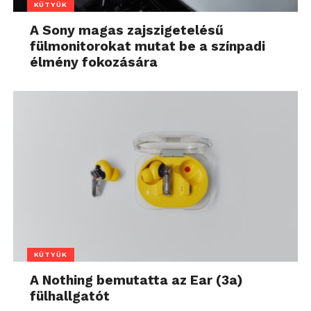
KÜTYÜK
A Sony magas zajszigetelésű
fülmonitorokat mutat be a színpadi
élmény fokozására
KÜTYÜK
A Nothing bemutatta az Ear (3a)
fülhallgatót