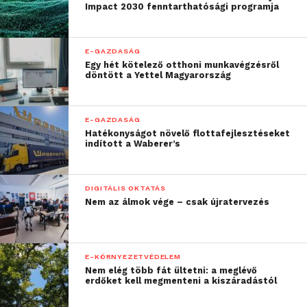
mémeket használni saját vállalkozásod
Impact 2030 fenntarthatósági programja
népszerűsítésére? Próbáld ki, és találd meg, hogy mi
működik a legjobban a saját közönséged számára!
E-GAZDASÁG
Egy hét kötelező otthoni munkavégzésről
döntött a Yettel Magyarország
További friss híreket talál a
Technokrata
főoldalán!
Csatlakozzon hozzánk a
Facebookon
is!
E-GAZDASÁG
Hatékonyságot növelő flottafejlesztéseket
indított a Waberer’s
DIGITÁLIS OKTATÁS
Nem az álmok vége – csak újratervezés
E-KÖRNYEZETVÉDELEM
Nem elég több fát ültetni: a meglévő
erdőket kell megmenteni a kiszáradástól