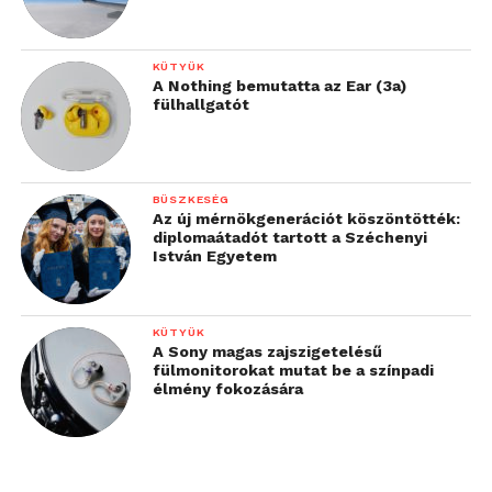
KÜTYÜK
A Nothing bemutatta az Ear (3a)
fülhallgatót
BÜSZKESÉG
Az új mérnökgenerációt köszöntötték:
diplomaátadót tartott a Széchenyi
István Egyetem
KÜTYÜK
A Sony magas zajszigetelésű
fülmonitorokat mutat be a színpadi
élmény fokozására