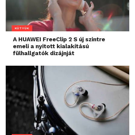
KÜTYÜK
A HUAWEI FreeClip 2 S új szintre
emeli a nyitott kialakítású
fülhallgatók dizájnját