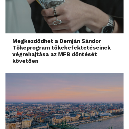
Megkezdődhet a Demján Sándor
Tőkeprogram tőkebefektetéseinek
végrehajtása az MFB döntését
követően