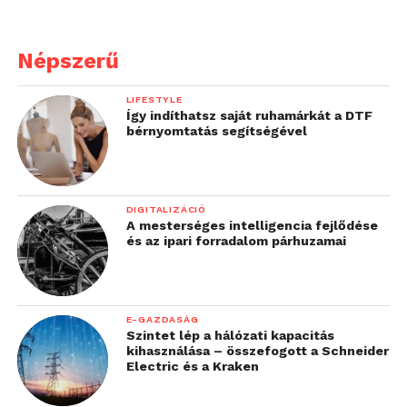
Népszerű
LIFESTYLE
Így indíthatsz saját ruhamárkát a DTF
bérnyomtatás segítségével
DIGITALIZÁCIÓ
A mesterséges intelligencia fejlődése
és az ipari forradalom párhuzamai
E-GAZDASÁG
Szintet lép a hálózati kapacitás
kihasználása – összefogott a Schneider
Electric és a Kraken