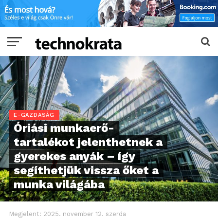
E-GAZDASÁG
Óriási munkaerő-
tartalékot jelenthetnek a
gyerekes anyák – így
segíthetjük vissza őket a
munka világába
Megjelent:
2025. november 12. szerda