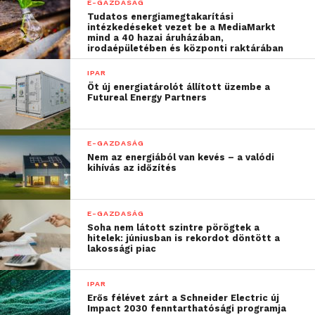
vissza a tudásukat és
E-GAZDASÁG
Tudatos energiamegtakarítási
önbizalmukat, a
intézkedéseket vezet be a MediaMarkt
mind a 40 hazai áruházában,
munkaerőpiac egyik
irodaépületében és központi raktárában
legnagyobb rejtett
IPAR
Öt új energiatárolót állított üzembe a
tartalékát tudják
Futureal Energy Partners
aktivizálni.”
E-GAZDASÁG
Nem az energiából van kevés – a valódi
New Yorktól Budapestig:
kihívás az időzítés
visszarázódás 16 hét alatt
A Return to Work! – Lendülj újra munkába!
E-GAZDASÁG
Soha nem látott szintre pörögtek a
programot először New York-i központjában
hitelek: júniusban is rekordot döntött a
hirdette meg a Morgan Stanley, amely mintegy 3000
lakossági piac
embert foglalkoztat budapesti központjában
számos területen a kockázatkezeléstől az pénzügyi
IPAR
Erős félévet zárt a Schneider Electric új
modellezésen át az informatikáig. Budapesten 2016-
Impact 2030 fenntarthatósági programja