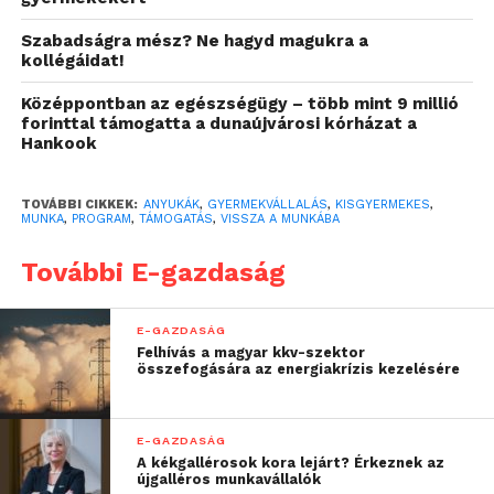
szempontjából mekkora
lehetőségről van szó. A
Szabadságra mész? Ne hagyd magukra a
kollégáidat!
gyermekvállalás vagy
Középpontban az egészségügy – több mint 9 millió
más élethelyzet miatti
forinttal támogatta a dunaújvárosi kórházat a
karrierszünet ugyanakkor
Hankook
nem jelenti
TOVÁBBI CIKKEK:
ANYUKÁK
,
GYERMEKVÁLLALÁS
,
KISGYERMEKES
,
szükségszerűen egy
MUNKA
,
PROGRAM
,
TÁMOGATÁS
,
VISSZA A MUNKÁBA
pályafutás végét, sőt kis
További E-gazdaság
segítséggel egy új
szakasz kezdete is lehet”
E-GAZDASÁG
Felhívás a magyar kkv-szektor
összefogására az energiakrízis kezelésére
– mondta el Fremda Balázs, a Morgan Stanley
budapesti irodájának HR-vezetője.
E-GAZDASÁG
A kékgallérosok kora lejárt? Érkeznek az
,,Tapasztalataink szerint
újgalléros munkavállalók