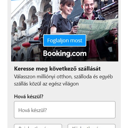
azonban végig nagyon
támogató volt, mindenki
nyitottan és segítőkészen
állt hozzám. Emellett a
vállalati tréningek
nemcsak a szakmai
tudásomat frissítették,
hanem sokat segítettek a
vállalati kultúra és
működés megértésében
is. Ez volt az, ami igazán
megkönnyítette a
visszatérést.”