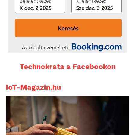
A Return to Work – Lendülj újra munkába!
program 2026. március 2-án indul, a
jelentkezéseket 2025. november 16-ig várják a
www.morganstanley.com/returntowork
oldalon.
[1]
https://www.oecd.org/content/dam/oecd/en/topics/poli
issues/gender-equality/reducing-gender-gap-
Technokrata a Facebookon
hungary-final-hu.pdf
[2]
https://ksh.hu/s/kiadvanyok/munkaeropiaci-
IoT-Magazin.hu
folyamatok/foglalkoztatottsag
További friss híreket talál a
Technokrata
főoldalán!
Csatlakozzon hozzánk a
Facebookon
is!