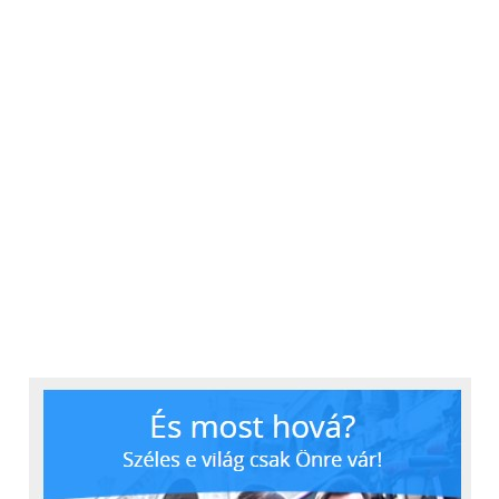
Work programba.”
– mondta el a szakember.
,,Ami miatt bizonytalan
voltam, az az volt, hogy
korábban soha nem
dolgoztam ekkora
nemzetközi vállalatnál,
és nem tudtam, hogyan
fogok tudni
alkalmazkodni egy ilyen
méretű szervezet
működéséhez. A csapat