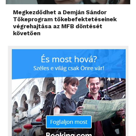
Megkezdődhet a Demján Sándor
Tőkeprogram tőkebefektetéseinek
végrehajtása az MFB döntését
követően