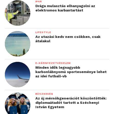
szünet után szeretne
IPAR
Drága mulasztás elhanyagolni az
visszatérni a munka
elektromos karbantartást
világába – legyen szó
továbbtanulásról,
LIFESTYLE
egészségügyi okról vagy
Az utazási kedv nem csökken, csak
átalakul
karrierváltásról. A
visszatérőkbe fektetni
munkaadóként is megéri:
E-KÖRNYEZETVÉDELEM
az elmúlt években
Minden idők legnagyobb
karbonlábnyomú sporteseménye lehet
mérnökök, pénzügyi
az idei futball-vb
szakemberek,
informatikusok, tanárok
BÜSZKESÉG
Az új mérnökgenerációt köszöntötték:
és kutatók is sikerrel
diplomaátadót tartott a Széchenyi
István Egyetem
tértek vissza, és közülük