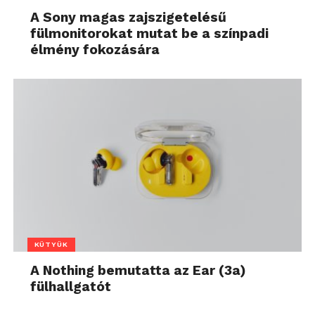
A Sony magas zajszigetelésű
fülmonitorokat mutat be a színpadi
élmény fokozására
KÜTYÜK
A Nothing bemutatta az Ear (3a)
fülhallgatót