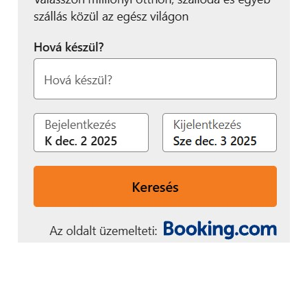
kismamáknak
„A programban
résztvevők számára
részmunkaidős