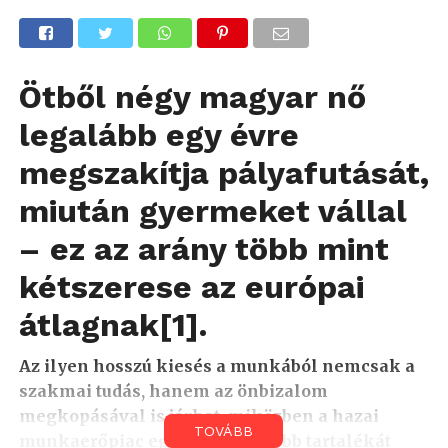
Ötből négy magyar nő
legalább egy évre
megszakítja pályafutását,
miután gyermeket vállal
– ez az arány több mint
kétszerese az európai
átlagnak
[1]
.
Az ilyen hosszú kiesés a munkából nemcsak a
szakmai tudás, hanem az önbizalom
megkopásával is járhat, miközben a hazai
TOVÁBB
munkaerőpiac egyik legnagyobb tartalékát