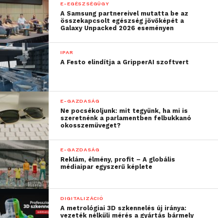
E-EGÉSZSÉGÜGY
A Samsung partnereivel mutatta be az
„Három gyerek és öt és
összekapcsolt egészség jövőképét a
Galaxy Unpacked 2026 eseményen
fél év kihagyás után sok
területen újra kellett
IPAR
A Festo elindítja a GripperAI szoftvert
építeni magam: az üzleti
angol, az új platformok, a
mindennapi ritmus is
E-GAZDASÁG
Ne pocsékoljunk: mit tegyünk, ha mi is
kihívást jelentett”
szeretnénk a parlamentben felbukkanó
okosszemüveget?
– mondta el Erdőkövy Csilla, aki a Return to Work
E-GAZDASÁG
Reklám, élmény, profit – A globális
program elvégzése után a Morgan Stanley budapesti
médiaipar egyszerű képlete
kockázatelemző részlegén dolgozik.
,,A kiscsoportos coaching
DIGITALIZÁCIÓ
A metrológiai 3D szkennelés új iránya:
vezeték nélküli mérés a gyártás bármely