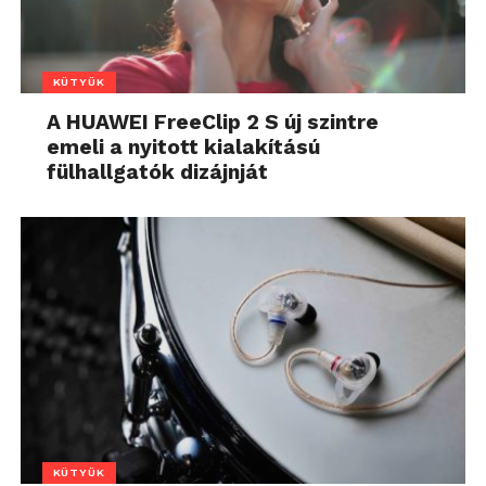
KÜTYÜK
A HUAWEI FreeClip 2 S új szintre
emeli a nyitott kialakítású
fülhallgatók dizájnját
KÜTYÜK