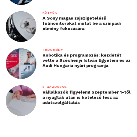
sokan már teljes
KÜTYÜK
munkaidőben dolgoznak
A Sony magas zajszigetelésű
fülmonitorokat mutat be a színpadi
a Morgan Stanleynél.”
élmény fokozására
Vogel Ákos 2019-ben vett részt a programban,
TUDOMÁNY
miután több év mérnöki munka után egy intenzív
Robotika és programozás: kezdetét
IT-képzésen keresztül karrierváltásba kezdett.
vette a Széchenyi István Egyetem és az
Audi Hungaria nyári programja
„A bootcamp szervezője
együttműködött a
E-GAZDASÁG
Vállalkozók figyelem! Szeptember 1-től
Morgan Stanley-vel, így a
a nyugták után is kötelező lesz az
adatszolgáltatás
képzés után adódott a
lehetőség, hogy
jelentkezzek a Return to