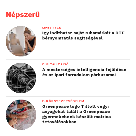
munkavégzésre is van
lehetőség, ami különösen
Népszerű
fontos azoknak, akik
LIFESTYLE
kisgyermek mellett vagy
Így indíthatsz saját ruhamárkát a DTF
bérnyomtatás segítségével
fokozatosan szeretnének
visszatérni a munka
világába.”
DIGITALIZÁCIÓ
A mesterséges intelligencia fejlődése
és az ipari forradalom párhuzamai
–
tette hozzá Fremda Balázs.
Ugyanakkor a programra
E-KÖRNYEZETVÉDELEM
nemcsak a kisgyermekes
Greenpeace logo Tiltott vegyi
anyagokat talált a Greenpeace
anyákat várjuk, hanem
gyermekeknek készült matrica
tetoválásokban
mindenkit, aki hosszabb