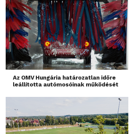
Az OMV Hungária határozatlan időre
leállította autómosóinak működését