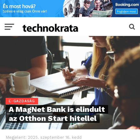
E-GAZDASÁG
A MagNet Bank is elindult
az Otthon Start hitellel
Megjelent:
2025. szeptember 16. kedd