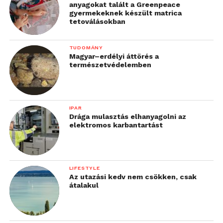
anyagokat talált a Greenpeace
gyermekeknek készült matrica
tetoválásokban
TUDOMÁNY
Magyar–erdélyi áttörés a
természetvédelemben
IPAR
Drága mulasztás elhanyagolni az
elektromos karbantartást
LIFESTYLE
Az utazási kedv nem csökken, csak
átalakul