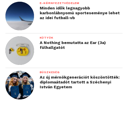
E-KÖRNYEZETVÉDELEM
Minden idők legnagyobb
karbonlábnyomú sporteseménye lehet
az idei futball-vb
KÜTYÜK
A Nothing bemutatta az Ear (3a)
fülhallgatót
BÜSZKESÉG
Az új mérnökgenerációt köszöntötték:
diplomaátadót tartott a Széchenyi
István Egyetem