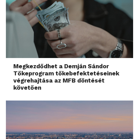
Megkezdődhet a Demján Sándor
Tőkeprogram tőkebefektetéseinek
végrehajtása az MFB döntését
követően