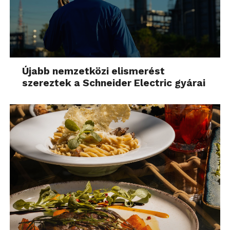
Újabb nemzetközi elismerést
szereztek a Schneider Electric gyárai