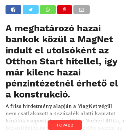
A meghatározó hazai
bankok közül a MagNet
indult el utolsóként az
Otthon Start hitellel, így
már kilenc hazai
pénzintézetnél érhető el
a konstrukció.
A friss hirdetmény alapján a MagNet végül
nem csatlakozott a 3 százalék alatti kamatot
kínálók csoportjához, ám Fülöp Norbert Attila, a
TOVÁBB
BiztosDöntés.hu pénzügyi szakértője szerint az