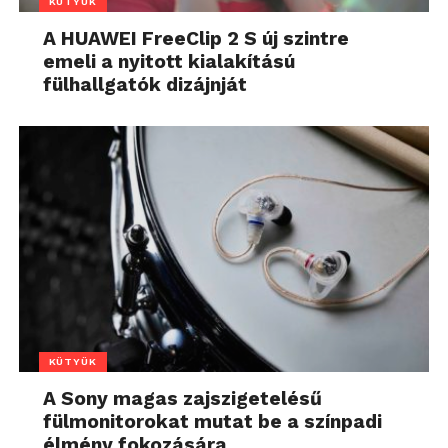
KÜTYÜK
A HUAWEI FreeClip 2 S új szintre
emeli a nyitott kialakítású
fülhallgatók dizájnját
KÜTYÜK
A Sony magas zajszigetelésű
fülmonitorokat mutat be a színpadi
élmény fokozására