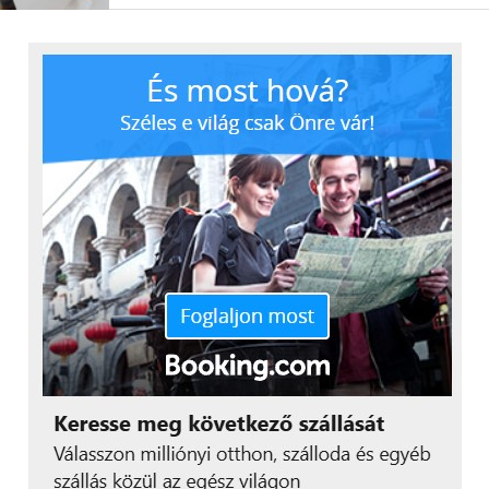
A K&H Banknál
is van “ajándék pénz”, itt 200
000 forint jóváírást kaphat az igénylő a hitelhez
tartozó, K&H banknál vezetett törlesztőszámláján
a folyósítást követően.
További friss híreket talál a
Technokrata
főoldalán!
Csatlakozzon hozzánk a
Facebookon
is!