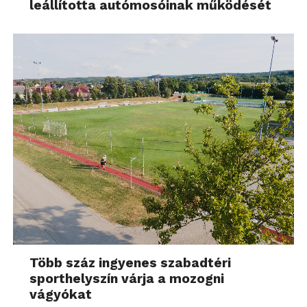
leállította autómosóinak működését
Több száz ingyenes szabadtéri
sporthelyszín várja a mozogni
vágyókat