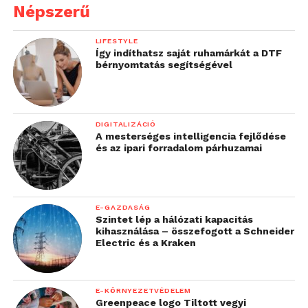
Népszerű
LIFESTYLE
Így indíthatsz saját ruhamárkát a DTF
bérnyomtatás segítségével
DIGITALIZÁCIÓ
A mesterséges intelligencia fejlődése
és az ipari forradalom párhuzamai
E-GAZDASÁG
Szintet lép a hálózati kapacitás
kihasználása – összefogott a Schneider
Electric és a Kraken
E-KÖRNYEZETVÉDELEM
Greenpeace logo Tiltott vegyi