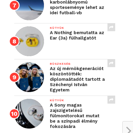
karbonlábnyomú
sporteseménye lehet az
idei futball-vb
KÜTYÜK
A Nothing bemutatta az
Ear (3a) fülhallgatót
BÜSZKESÉG
Az új mérnökgenerációt
köszöntötték:
diplomaátadót tartott a
Széchenyi István
Egyetem
KÜTYÜK
A Sony magas
zajszigetelésű
fülmonitorokat mutat
be a színpadi élmény
fokozására