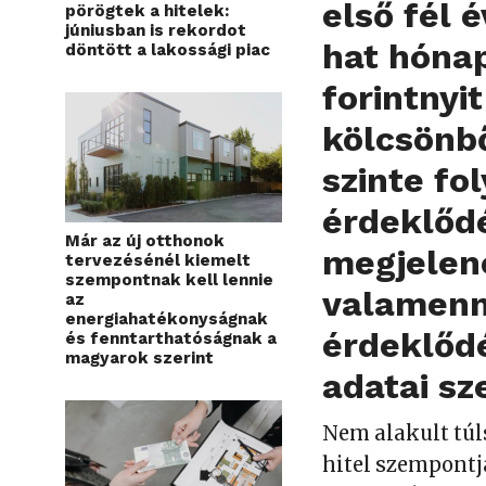
első fél 
pörögtek a hitelek:
júniusban is rekordot
hat hónap
döntött a lakossági piac
forintnyi
kölcsönbő
szinte f
érdeklődé
Már az új otthonok
megjelené
tervezésénél kiemelt
szempontnak kell lennie
valamenny
az
energiahatékonyságnak
érdeklőd
és fenntarthatóságnak a
magyarok szerint
adatai sze
Nem alakult túl
hitel szempontj