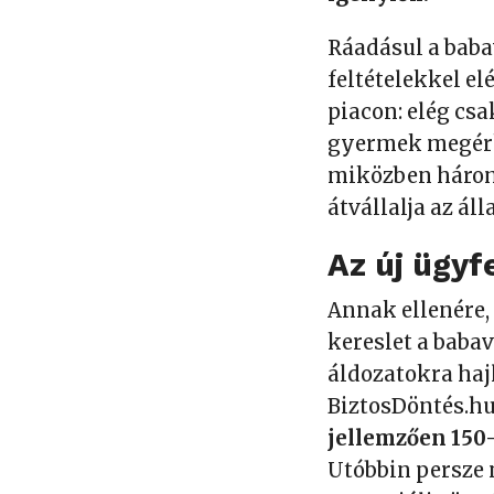
Ráadásul a baba
feltételekkel e
piacon: elég csa
gyermek megérk
miközben három 
átvállalja az ál
Az új ügyf
Annak ellenére,
kereslet a babav
áldozatokra haj
BiztosDöntés.hu
jellemzően 150-
Utóbbin persze 