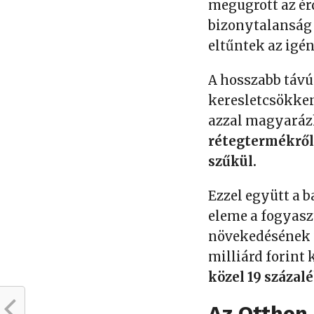
megugrott az ér
bizonytalanság m
eltűntek az igé
A hosszabb távú
keresletcsökken
azzal magyaráz
rétegtermékről 
szűkül.
Ezzel együtt a 
eleme a fogyasz
növekedésének ü
milliárd forint
közel 19 százalé
Az Otthon 