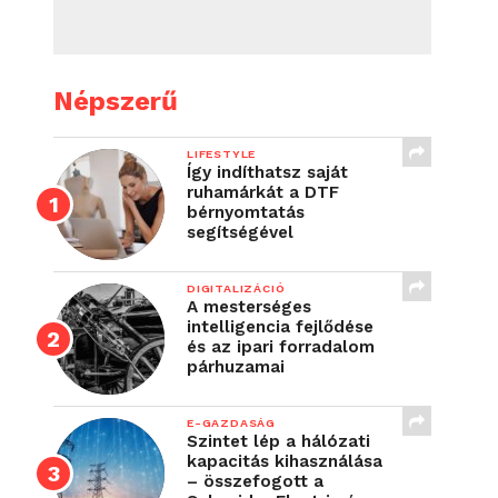
Népszerű
LIFESTYLE
Így indíthatsz saját
ruhamárkát a DTF
bérnyomtatás
segítségével
DIGITALIZÁCIÓ
A mesterséges
intelligencia fejlődése
és az ipari forradalom
párhuzamai
E-GAZDASÁG
Szintet lép a hálózati
kapacitás kihasználása
– összefogott a