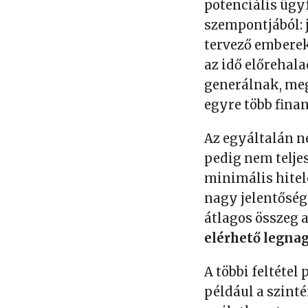
potenciális ügy
szempontjából: j
tervező emberek
az idő előrehal
generálnak, me
egyre több fina
Az egyáltalán n
pedig nem teljes
minimális hitel
nagy jelentősége
átlagos összeg 
elérhető legnag
A többi feltétel
például a szint