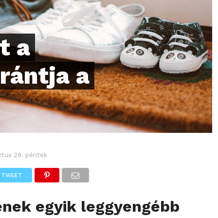
t a
rántja a
ztus 29. péntek
TWEET
ének egyik leggyengébb