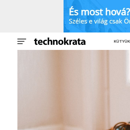
Az Otthon Start a babavárót is kirántja
KÜTYÜK