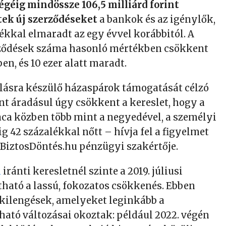
égéig mindössze 106,5 milliárd forint
tek új szerződéseket
a bankok és az igénylők,
ékkal elmaradt az egy évvel korábbitól. A
ződések száma hasonló mértékben csökkent
en, és 10 ezer alatt maradt.
lásra készülő házaspárok támogatását célzó
nt áradásul úgy csökkent a kereslet, hogy a
aca közben több mint a negyedével, a személyi
g 42 százalékkal nőtt – hívja fel a figyelmet
a BiztosDöntés.hu pénzügyi szakértője.
l
iránti keresletnél szinte a 2019. júliusi
átható a lassú, fokozatos csökkenés. Ebben
kilengések, amelyeket leginkább a
ható változásai okoztak: például 2022. végén