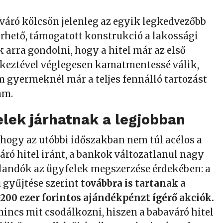
váró kölcsön jelenleg az egyik legkedvezőbb
lérhető, támogatott konstrukció a lakossági
k arra gondolni, hogy a hitel már az első
eztével véglegesen kamatmentessé válik,
gyermeknél már a teljes fennálló tartozást
lam.
elek járhatnak a legjobban
 hogy az utóbbi időszakban nem túl acélos a
áró hitel iránt, a bankok változatlanul nagy
landók az ügyfelek megszerzése érdekében: a
 gyűjtése szerint
továbbra is tartanak a
200 ezer forintos ajándékpénzt ígérő akciók.
nincs mit csodálkozni, hiszen a babaváró hitel