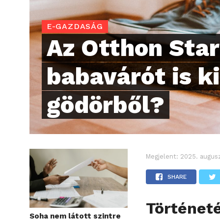
E-GAZDASÁG
Az Otthon Star
babavárót is ki
gödörből?
Megjelent:
2025. augus
SHARE
Történet
Soha nem látott szintre