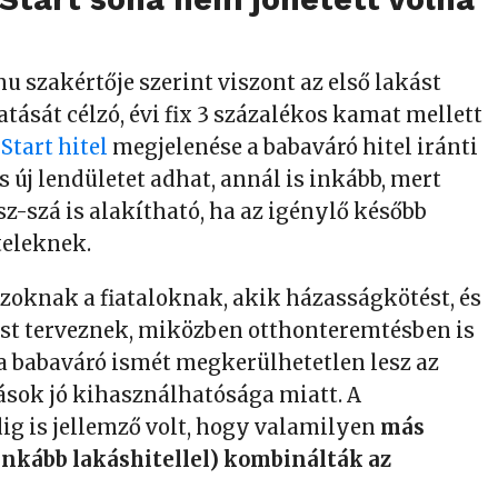
u szakértője szerint viszont az első lakást
tását célzó, évi fix 3 százalékos kamat mellett
Start hitel
megjelenése a babaváró hitel iránti
 új lendületet adhat, annál is inkább, mert
z-szá is alakítható, ha az igénylő később
ételeknek.
zoknak a fiataloknak, akik házasságkötést, és
st terveznek, miközben otthonteremtésben is
 babaváró ismét megkerülhetetlen lesz az
sok jó kihasználhatósága miatt. A
ig is jellemző volt, hogy valamilyen
más
inkább lakáshitellel) kombinálták az