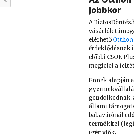
jobbkor
A BiztosDöntés.h
vásárlók támoga
elérhető
Otthon 
érdeklődésnek is
előbbi CSOK Plus
megfelel a felt
Ennek alapján a
gyermekvállalá
gondolkodnak, a
állami támogatá
babavárónál edd
termékkel (leg
igénylők.