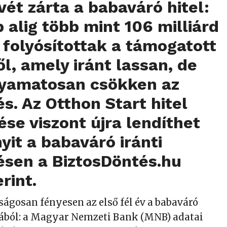
évét zárta a babaváró hitel:
 alig több mint 106 milliárd
t folyósítottak a támogatott
l, amely iránt lassan, de
olyamatosan csökken az
s. Az Otthon Start hitel
se viszont újra lendíthet
it a babaváró iránti
ésen a BiztosDöntés.hu
rint.
ságosan fényesen az első fél év a babaváró
ából: a Magyar Nemzeti Bank (MNB) adatai