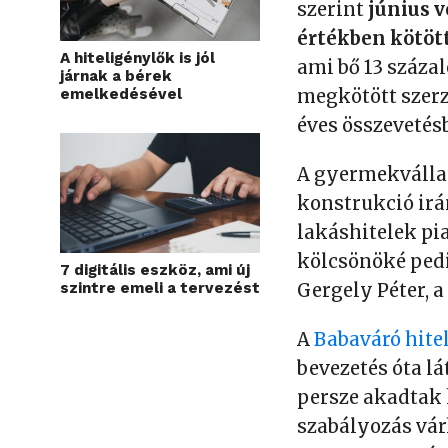
szerint
június v
értékben kötöt
A hiteligénylők is jól
ami bő 13 százal
járnak a bérek
emelkedésével
megkötött szer
éves összevetésb
A gyermekválla
konstrukció irá
lakáshitelek pi
kölcsönöké pedi
7 digitális eszköz, ami új
szintre emeli a tervezést
Gergely Péter, 
A
Babaváró hite
bevezetés óta l
persze akadtak 
szabályozás vár