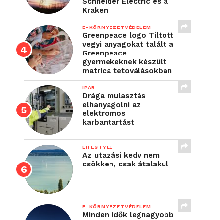
Schneider Electric és a
Kraken
E-KÖRNYEZETVÉDELEM
Greenpeace logo Tiltott
vegyi anyagokat talált a
Greenpeace
gyermekeknek készült
matrica tetoválásokban
IPAR
Drága mulasztás
elhanyagolni az
elektromos
karbantartást
LIFESTYLE
Az utazási kedv nem
csökken, csak átalakul
E-KÖRNYEZETVÉDELEM
Minden idők legnagyobb