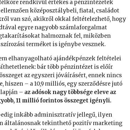
félköre rendkívül értékes a pénzintézetek
ellemzően középosztálybeli, fiatal, családot
ről van szó, akikről okkal feltételezhető, hogy
adtával egyre nagyobb számlaforgalmat
gtakarításokat halmoznak fel, miközben
nszírozási terméket is igénybe vesznek.
em elhanyagolható ajándékpénzek feltételei
íthetetlenek: bár több pénzintézet is előír
összeget az egyszeri jóváírásért, ennek nincs
, hiszen – a 10,9 milliós, egy szerződésre jutó
alapján –
az adósok nagy többsége eleve az
yobb, 11 millió forintos összeget igényli.
 pedig inkább adminisztratív jellegű, ilyen
én általánosnak tekinthető pozitív marketing