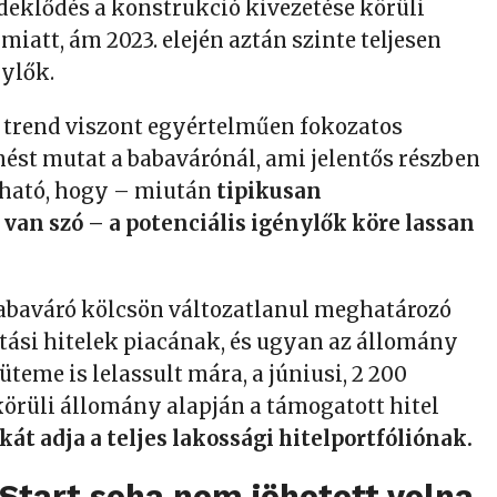
deklődés a konstrukció kivezetése körüli
iatt, ám 2023. elején aztán szinte teljesen
nylők.
 trend viszont egyértelműen fokozatos
ést mutat a babavárónál, ami jelentős részben
ható, hogy – miután
tipikusan
van szó – a potenciális igénylők köre lassan
babaváró kölcsön változatlanul meghatározó
tási hitelek piacának, és ugyan az állomány
teme is lelassult mára, a júniusi, 2 200
 körüli állomány alapján a támogatott hitel
kát adja a teljes lakossági hitelportfóliónak.
Start soha nem jöhetett volna