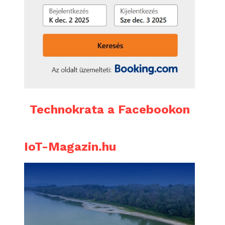
Technokrata a Facebookon
IoT-Magazin.hu