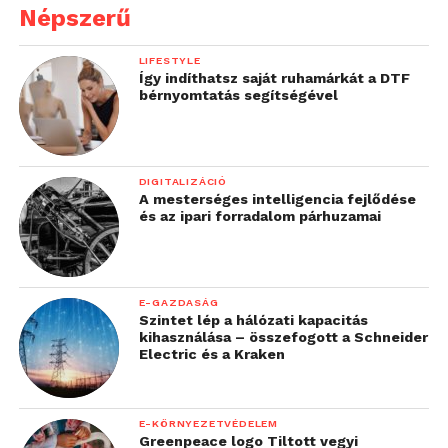
Népszerű
LIFESTYLE
Így indíthatsz saját ruhamárkát a DTF
bérnyomtatás segítségével
DIGITALIZÁCIÓ
A mesterséges intelligencia fejlődése
és az ipari forradalom párhuzamai
E-GAZDASÁG
Szintet lép a hálózati kapacitás
kihasználása – összefogott a Schneider
Electric és a Kraken
E-KÖRNYEZETVÉDELEM
Greenpeace logo Tiltott vegyi