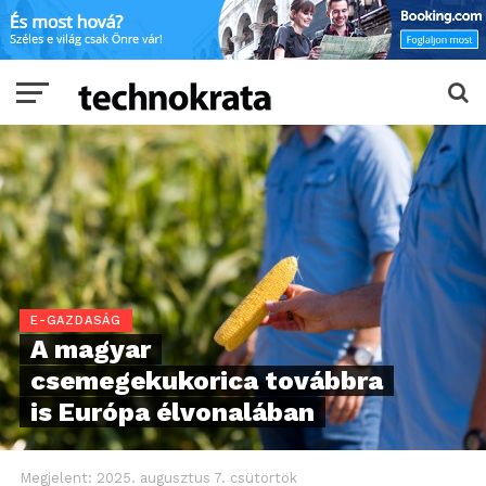
E-GAZDASÁG
A magyar
csemegekukorica továbbra
is Európa élvonalában
Megjelent:
2025. augusztus 7. csütörtök