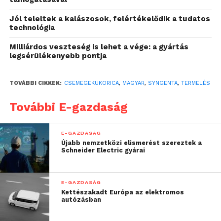
súlyosságától. A betakarított csemegekukorica döntő
Jól teleltek a kalászosok, felértékelődik a tudatos
részét a hazai konzerv- és fagyasztóüzemekben
technológia
dolgozzák fel. A magyarországi ágazat fő
Milliárdos veszteség is lehet a vége: a gyártás
exportpiacai között szerepel Európa számos országa,
legsérülékenyebb pontja
az Egyesült Királyság, Oroszország és Japán. Bár a
frissfogyasztás hazánkban alacsonyabb az európai
átlagnál, az ipari felhasználás továbbra is stabil
TOVÁBBI CIKKEK:
CSEMEGEKUKORICA
,
MAGYAR
,
SYNGENTA
,
TERMELÉS
keresletet biztosít.
További E-gazdaság
Versenyképesség: innovatív
technológia és alkalmazkodás a
E-GAZDASÁG
Újabb nemzetközi elismerést szereztek a
változásokhoz
Schneider Electric gyárai
„A hazai termelők
E-GAZDASÁG
Kettészakadt Európa az elektromos
versenyképességének
autózásban
megőrzéséhez