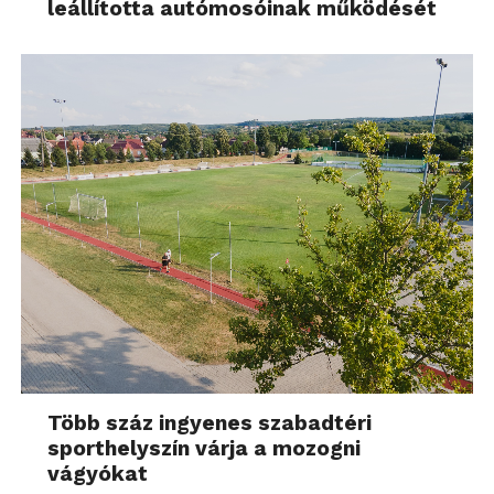
leállította autómosóinak működését
Több száz ingyenes szabadtéri
sporthelyszín várja a mozogni
vágyókat