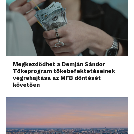
Megkezdődhet a Demján Sándor
Tőkeprogram tőkebefektetéseinek
végrehajtása az MFB döntését
követően