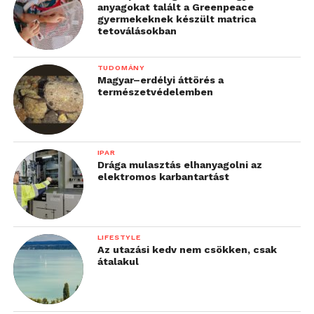
anyagokat talált a Greenpeace
gyermekeknek készült matrica
tetoválásokban
TUDOMÁNY
Magyar–erdélyi áttörés a
természetvédelemben
IPAR
Drága mulasztás elhanyagolni az
elektromos karbantartást
LIFESTYLE
Az utazási kedv nem csökken, csak
átalakul