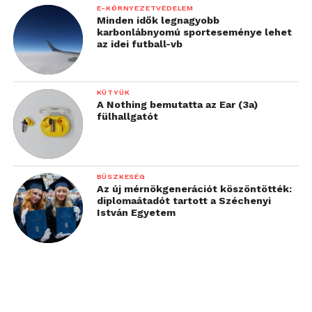
E-KÖRNYEZETVÉDELEM
Minden idők legnagyobb
karbonlábnyomú sporteseménye lehet
az idei futball-vb
KÜTYÜK
A Nothing bemutatta az Ear (3a)
fülhallgatót
BÜSZKESÉG
Az új mérnökgenerációt köszöntötték:
diplomaátadót tartott a Széchenyi
István Egyetem