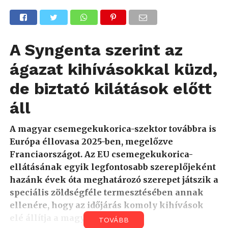
A Syngenta szerint az
ágazat kihívásokkal küzd,
de biztató kilátások előtt
áll
A magyar csemegekukorica-szektor továbbra is
Európa éllovasa 2025-ben, megelőzve
Franciaországot. Az EU csemegekukorica-
ellátásának egyik legfontosabb szereplőjeként
hazánk évek óta meghatározó szerepet játszik a
speciális zöldségféle termesztésében annak
ellenére, hogy az időjárás komoly kihívások
elé állítja a magyar gazdákat.
TOVÁBB