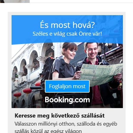
Bár a csemegekukorica-termesztés jelenleg
visszaesőben van, Hajdú Róbert úgy látja, hogy a
csemegekukoricára továbbra is van és lesz kereslet.
A mostani átmeneti csökkenés után a következő
években élénkülésre lehet számítani, és
visszakapaszkodhatunk a néhány évvel ezelőtti
termesztési szintre.
További friss híreket talál a
Technokrata
főoldalán!
Csatlakozzon hozzánk a
Facebookon
is!