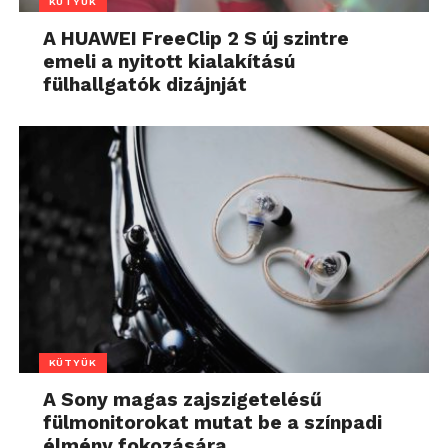
KÜTYÜK
A HUAWEI FreeClip 2 S új szintre
emeli a nyitott kialakítású
fülhallgatók dizájnját
KÜTYÜK
A Sony magas zajszigetelésű
fülmonitorokat mutat be a színpadi
élmény fokozására