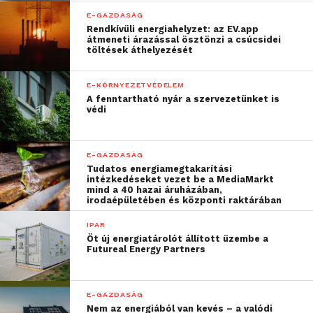
kulcsfontosságú az
E-GAZDASÁG
Rendkívüli energiahelyzet: az EV.app
öntözött területek
átmeneti árazással ösztönzi a csúcsidei
töltések áthelyezését
arányának növelése, az
elavult öntözőrendszerek
E-KÖRNYEZETVÉDELEM
korszerűsítése, valamint
A fenntartható nyár a szervezetünket is
védi
a feldolgozóipar
igényeihez igazított,
E-GAZDASÁG
modern fajták
Tudatos energiamegtakarítási
intézkedéseket vezet be a MediaMarkt
mind a 40 hazai áruházában,
termesztése”
irodaépületében és központi raktárában
IPAR
– mondta Hajdú Róbert, a Syngenta szakértője.
Öt új energiatárolót állított üzembe a
Futureal Energy Partners
Hozzátette: a Syngenta portfóliójában jelenleg négy
normálédes és hat szuperédes fajta található,
E-GAZDASÁG
amelyek közül a GSS5649 és GSS3071 kiváló
Nem az energiából van kevés – a valódi