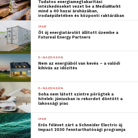
Tudatos energiamegtakarítási
körében kedvelt, hiszen minden ötödik nyugdíjas
intézkedéseket vezet be a MediaMarkt
mind a 40 hazai áruházában,
itt vett lakást” – árnyalta az adatokat Soóki-Tóth
irodaépületében és központi raktárában
Gábor, aki elmondta, a külső pesti kerületeket,
IPAR
valamint az agglomerációt a harmincas éveikben
Öt új energiatárolót állított üzembe a
járók választották a legnagyobb arányban (18,9 és
Futureal Energy Partners
18,2 százalék), egyúttal kiemelte a harminc év
alattiak hangsúlyos belvárosi jelenlétét. A nemek
E-GAZDASÁG
között lényegében nincs különbség a férfi és női
Nem az energiából van kevés – a valódi
vásárlók aránya között, utóbbiaknál minimális
kihívás az időzítés
többlet jelentkezett (50,6 százalék), azonban 50
éves korig a férfiak aránya magasabb.
E-GAZDASÁG
Soha nem látott szintre pörögtek a
hitelek: júniusban is rekordot döntött a
További friss híreket talál a
Technokrata
főoldalán!
lakossági piac
Csatlakozzon hozzánk a
Facebookon
is!
IPAR
Erős félévet zárt a Schneider Electric új
Impact 2030 fenntarthatósági programja