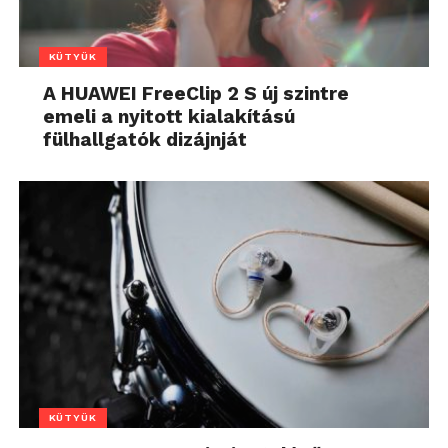
KÜTYÜK
A HUAWEI FreeClip 2 S új szintre
emeli a nyitott kialakítású
fülhallgatók dizájnját
KÜTYÜK