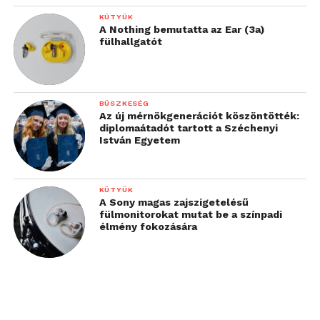
KÜTYÜK
A Nothing bemutatta az Ear (3a)
fülhallgatót
BÜSZKESÉG
Az új mérnökgenerációt köszöntötték:
diplomaátadót tartott a Széchenyi
István Egyetem
KÜTYÜK
A Sony magas zajszigetelésű
fülmonitorokat mutat be a színpadi
élmény fokozására