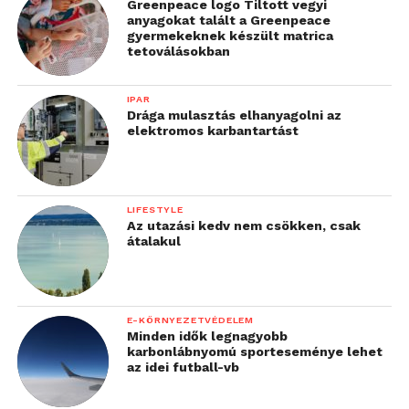
Greenpeace logo Tiltott vegyi
anyagokat talált a Greenpeace
gyermekeknek készült matrica
tetoválásokban
IPAR
Drága mulasztás elhanyagolni az
elektromos karbantartást
LIFESTYLE
Az utazási kedv nem csökken, csak
átalakul
E-KÖRNYEZETVÉDELEM
Minden idők legnagyobb
karbonlábnyomú sporteseménye lehet
az idei futball-vb