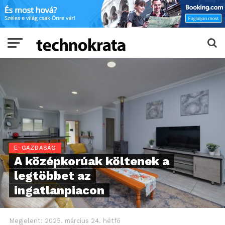
E-GAZDASÁG
A középkorúak költenek a
legtöbbet az
ingatlanpiacon
Megjelent:
2025. március 24. hétfő