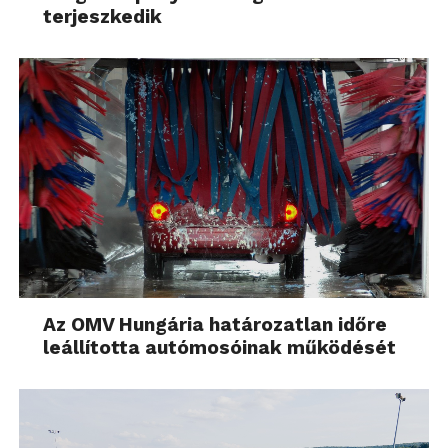
terjeszkedik
Az OMV Hungária határozatlan időre
leállította autómosóinak működését