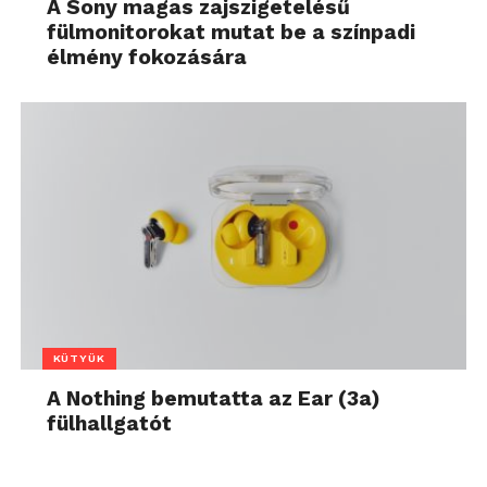
A Sony magas zajszigetelésű
fülmonitorokat mutat be a színpadi
élmény fokozására
KÜTYÜK
A Nothing bemutatta az Ear (3a)
fülhallgatót