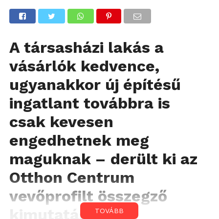
A társasházi lakás a
vásárlók kedvence,
ugyanakkor új építésű
ingatlant továbbra is
csak kevesen
engedhetnek meg
maguknak – derült ki az
Otthon Centrum
vevőprofilt összegző
kimutatásából.
TOVÁBB