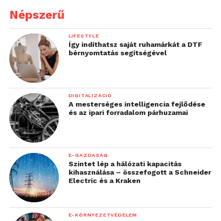
Népszerű
LIFESTYLE
Így indíthatsz saját ruhamárkát a DTF
bérnyomtatás segítségével
DIGITALIZÁCIÓ
A mesterséges intelligencia fejlődése
és az ipari forradalom párhuzamai
E-GAZDASÁG
Szintet lép a hálózati kapacitás
kihasználása – összefogott a Schneider
Electric és a Kraken
E-KÖRNYEZETVÉDELEM