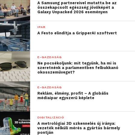
A Samsung partnereivel mutatta be az
összekapcsolt egészség jövőképét a
Galaxy Unpacked 2026 eseményen
IPAR
A Festo elindítja a GripperAI szoftvert
E-GAZDASÁG
Ne pocsékoljunk: mit tegyünk, ha mi is
szeretnénk a parlamentben felbukkanó
okosszemüveget?
E-GAZDASÁG
Reklám, élmény, profit – A globális
médiaipar egyszerű képlete
DIGITALIZÁCIÓ
A metrológiai 3D szkennelés új iránya:
vezeték nélküli mérés a gyártás bármely
pontján