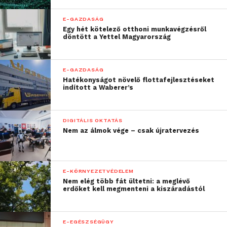
E-GAZDASÁG
Egy hét kötelező otthoni munkavégzésről
döntött a Yettel Magyarország
E-GAZDASÁG
Hatékonyságot növelő flottafejlesztéseket
indított a Waberer’s
DIGITÁLIS OKTATÁS
Nem az álmok vége – csak újratervezés
E-KÖRNYEZETVÉDELEM
Nem elég több fát ültetni: a meglévő
erdőket kell megmenteni a kiszáradástól
E-EGÉSZSÉGÜGY