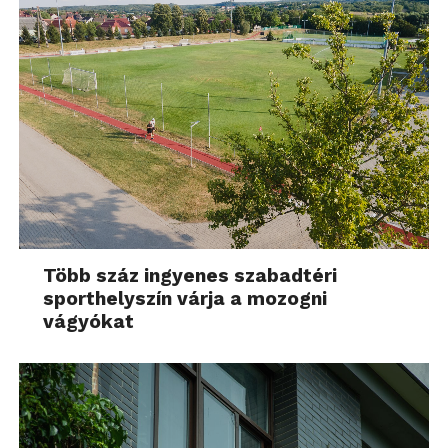
Több száz ingyenes szabadtéri
sporthelyszín várja a mozogni
vágyókat