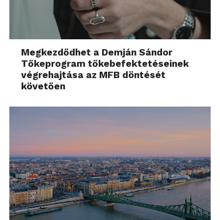
Megkezdődhet a Demján Sándor
Tőkeprogram tőkebefektetéseinek
végrehajtása az MFB döntését
követően