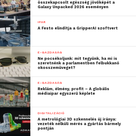
összekapcsolt egészség jövőképét a
használatiminta és
Galaxy Unpacked 2026 eseményen
védjegy, amelyet a
IPAR
cégünk regisztráltat, egy
A Festo elindítja a GripperAI szoftvert
újabb lépés afelé, hogy
vízgazdálkodási
E-GAZDASÁG
innovációink hosszú
Ne pocsékoljunk: mit tegyünk, ha mi is
szeretnénk a parlamentben felbukkanó
távon is fenntarthatóak
okosszemüveget?
és fejleszthetőek
E-GAZDASÁG
legyenek. Ez nem csupán
Reklám, élmény, profit – A globális
médiaipar egyszerű képlete
üzleti stratégia, hanem
elkötelezettség
DIGITALIZÁCIÓ
ügyfeleink és a környezet
A metrológiai 3D szkennelés új iránya:
vezeték nélküli mérés a gyártás bármely
védelme fel.
“
pontján