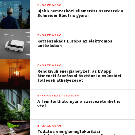
E-GAZDASÁG
Újabb nemzetközi elismerést szereztek a
Schneider Electric gyárai
E-GAZDASÁG
Kettészakadt Európa az elektromos
autózásban
„Az oltalomszerzés nem
csupán jogi védelmet
E-GAZDASÁG
biztosít, hanem
Rendkívüli energiahelyzet: az EV.app
átmeneti árazással ösztönzi a csúcsidei
töltések áthelyezését
gazdasági hasznot is hoz
a vállalkozások számára.
E-KÖRNYEZETVÉDELEM
A tudatosan felépített és
A fenntartható nyár a szervezetünket is
védi
kezelt szellemi
tulajdonjogi portfólió
E-GAZDASÁG
versenyelőnyt jelent a
Tudatos energiamegtakarítási