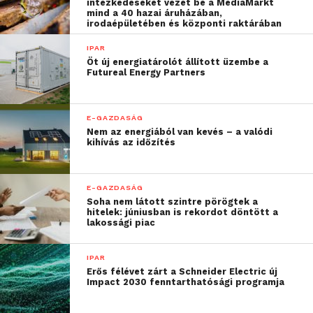
intézkedéseket vezet be a MediaMarkt
konkurenciával szemben.
mind a 40 hazai áruházában,
irodaépületében és központi raktárában
A legfontosabb azonban,
IPAR
hogy jogbiztonságot
Öt új energiatárolót állított üzembe a
Futureal Energy Partners
teremt, megvédve a
feltalálókat és
E-GAZDASÁG
vállalkozásokat például a
Nem az energiából van kevés – a valódi
kihívás az időzítés
hamisítók ellen. Az
oltalom megszerzése az
E-GAZDASÁG
első lépés a sikeres
Soha nem látott szintre pörögtek a
hitelek: júniusban is rekordot döntött a
innovációhasznosításban”
lakossági piac
IPAR
–
emeli ki Farkas Szabolcs, az SZTNH elnöke.
Erős félévet zárt a Schneider Electric új
Impact 2030 fenntarthatósági programja
A kampányban bemutatott Aquaprofit Zrt. több mint