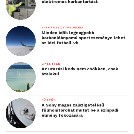
elektromos karbantartást
E-KÖRNYEZETVÉDELEM
Minden idők legnagyobb
karbonlábnyomú sporteseménye lehet
az idei futball-vb
LIFESTYLE
Az utazási kedv nem csökken, csak
átalakul
KÜTYÜK
A Sony magas zajszigetelésű
fülmonitorokat mutat be a színpadi
élmény fokozására