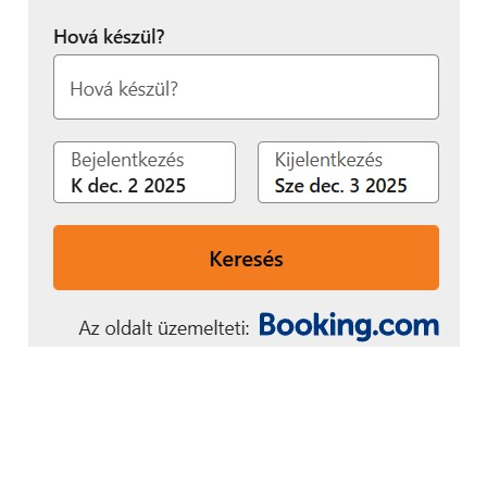
segítenek az innovációk terjedésében, biztosítják a
versenyelőnyt, és ösztönzik a további kutatás-
fejlesztést, amely elengedhetetlen a körforgásos
gazdaság széles körű elterjedéséhez.
Az SZTNH a kampány során edukatív tartalommal és
jó példával segíti a körforgásos gazdaságban aktív
vállalkozásokat abban, hogy megértsék az
oltalomszerzés fontosságát és felismerjék, az
innováció nemcsak a jövő útja, hanem gazdasági
értékkel is bír.
További információ:
https://ipmindenkinek.hu
További friss híreket talál a
Technokrata
főoldalán!
Csatlakozzon hozzánk a
Facebookon
is!