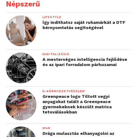
Népszerű
LIFESTYLE
Így indíthatsz saját ruhamárkát a DTF
bérnyomtatás segítségével
DIGITALIZÁCIÓ
A mesterséges intelligencia fejlődése
és az ipari forradalom párhuzamai
E-KÖRNYEZETVÉDELEM
Greenpeace logo Tiltott vegyi
anyagokat talált a Greenpeace
gyermekeknek készült matrica
tetoválásokban
IPAR
Drága mulasztás elhanyagolni az