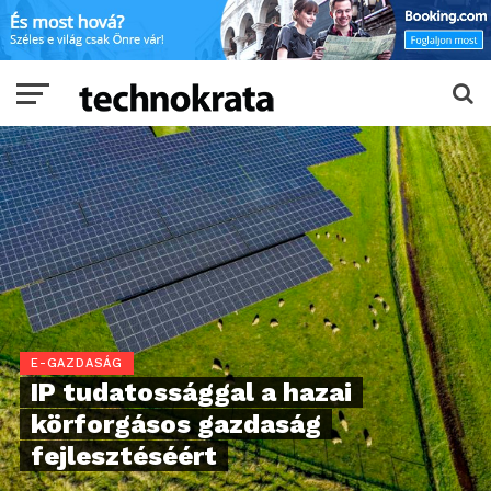
E-GAZDASÁG
IP tudatossággal a hazai
körforgásos gazdaság
fejlesztéséért