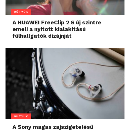
KÜTYÜK
A HUAWEI FreeClip 2 S új szintre
emeli a nyitott kialakítású
fülhallgatók dizájnját
KÜTYÜK
A Sony magas zajszigetelésű