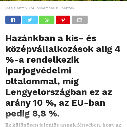
Megjelent:
2024. november 15. péntek
Hazánkban a kis- és
középvállalkozások alig 4
%-a rendelkezik
iparjogvédelmi
oltalommal, míg
Lengyelországban ez az
arány 10 %, az EU-ban
pedig 8,8 %.
Ez különösen jelentős annak fényében, hogy az