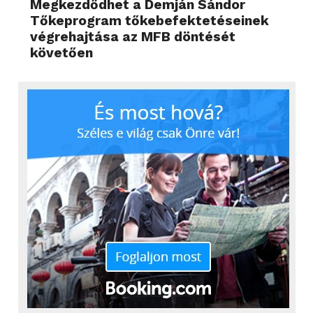
Megkezdődhet a Demján Sándor
Tőkeprogram tőkebefektetéseinek
végrehajtása az MFB döntését
követően