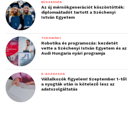
BÜSZKESÉG
Az új mérnökgenerációt köszöntötték:
diplomaátadót tartott a Széchenyi
István Egyetem
TUDOMÁNY
Robotika és programozás: kezdetét
vette a Széchenyi István Egyetem és az
Audi Hungaria nyári programja
E-GAZDASÁG
Vállalkozók figyelem! Szeptember 1-től
a nyugták után is kötelező lesz az
adatszolgáltatás