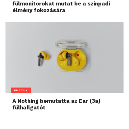
fülmonitorokat mutat be a színpadi
élmény fokozására
KÜTYÜK
A Nothing bemutatta az Ear (3a)
fülhallgatót