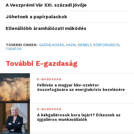
vállalatok értékének összetétele. Míg az 1980-as
A Veszprémi Vár XXI. századi jövője
években a vállalatok értékének 80%-át tárgyi
Jöhetnek a papírpalackok
eszközök, például gépek és épületek tették ki, ma
már ez az arány 10%-ra csökkent. Napjainkban egy
Ellenállóbb áramhálózati működés
cég értékét több mint 90%-ban az immateriális
javak, köztük a szellemi tulajdonjogok és a
TOVÁBBI CIKKEK:
GAZDÁLKODÁS
,
HAZAI
,
KIEMELT
,
KÖRFORGÁSOS
,
márkaérték határozza meg. Ez különösen fontos a
TUDATOS
körforgásos gazdaság terén, ahol az innovációk, a
További E-gazdaság
szabadalmak és a fenntartható technológiák
védelme hosszú távon biztosítja a gazdasági
növekedést.
E-GAZDASÁG
Felhívás a magyar kkv-szektor
összefogására az energiakrízis kezelésére
E-GAZDASÁG
A kékgallérosok kora lejárt? Érkeznek az
újgalléros munkavállalók