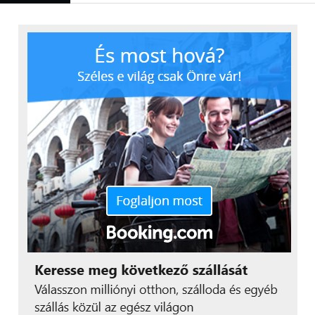
–
mondta Udud Péter, az Aquaprofit Zrt.
vezérigazgatója.
A körforgásos gazdaság tele van lehetőségekkel, a
technológiai fejlődés tempója jelentősen felgyorsult,
számos új szabadalom fűződik magyar cégek,
szervezetek nevéhez is, mint amilyen a BioFil Kft. is,
amely mikrobiológiai talajoltó készítményeivel
segíti a termőtalajok regenerálását, vagy az SZTE és a
ThalesNano Zrt. együttműködése, akik olyan
reaktort fejlesztettek, amely a szén-dioxidot még a
kibocsátás előtt hasznos anyaggá alakítja át.
A szellemi tulajdonjogok, mint a szabadalmak,
használati minták, védjegyek és formatervezési
minták kulcsszerepet játszanak a fenntartható
technológiák védelmében. Ezek az oltalmak