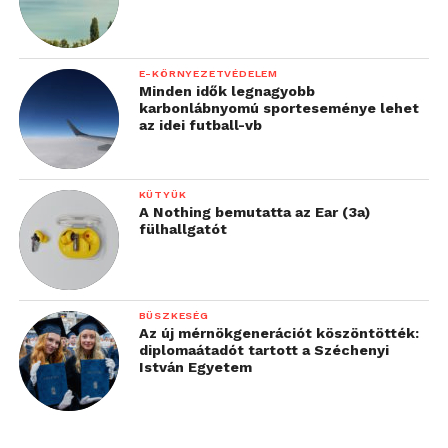
technológia. Sam Altman,
az OpenAI alapítója
mondta, hogy nincs már
E-KÖRNYEZETVÉDELEM
Minden idők legnagyobb
messze az az idő, amikor
karbonlábnyomú sporteseménye lehet
az idei futball-vb
az első egyemberes
vállalat eléri az
egymilliárd dolláros
KÜTYÜK
A Nothing bemutatta az Ear (3a)
értékelést. Ez azt jelenti,
fülhallgatót
hogy a menedzser viszi a
céget, a folyamatokat
BÜSZKESÉG
pedig kizárólag
Az új mérnökgenerációt köszöntötték:
diplomaátadót tartott a Széchenyi
automatizált ágensek
István Egyetem
végzik majd”