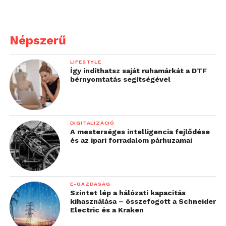
magasabb színvonalra
emeljük a termékünket
Népszerű
vagy szolgáltatásunkat.
Mi az iBookr-nél például
LIFESTYLE
Így indíthatsz saját ruhamárkát a DTF
automatizáltan állítunk
bérnyomtatás segítségével
ki ajánlatokat. Az
ügyfelek elégedettek,
DIGITALIZÁCIÓ
mert azonnal kapnak
A mesterséges intelligencia fejlődése
és az ipari forradalom párhuzamai
választ, nem kell
megvárni, míg három nap
múlva felhívja őket az
E-GAZDASÁG
ügyintéző”
Szintet lép a hálózati kapacitás
kihasználása – összefogott a Schneider
Electric és a Kraken
– ecsetelte a technológia előnyeit Pap Martin.