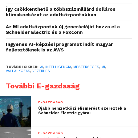
„A mesterséges
Így csökkenthető a többszázmilliárd dolláros
intelligencia nem
klímakockázat az adatközpontokban
újkeletű, már az ötvenes
Az MI adatközpontok új generációját hozza el a
Schneider Electric és a Foxconn
években publikálták az
első matematikai
Ingyenes AI-képzési programot indít magyar
fejlesztőknek is az AWS
modelleket, akkor
azonban még nem állt
TOVÁBBI CIKKEK:
AI
,
INTELLIGENCIA
,
MESTERSÉGES
,
MI
,
VÁLLALKOZÁS
,
VEZÉRLÉS
rendelkezésre olyan
További E-gazdaság
számítási kapacitás –
azaz megfelelő hardver
E-GAZDASÁG
–, amely képes a valódi
Újabb nemzetközi elismerést szereztek a
Schneider Electric gyárai
erejét megmutatni a
technológiának. Közben
E-GAZDASÁG
az elmélet is fejlődött, így