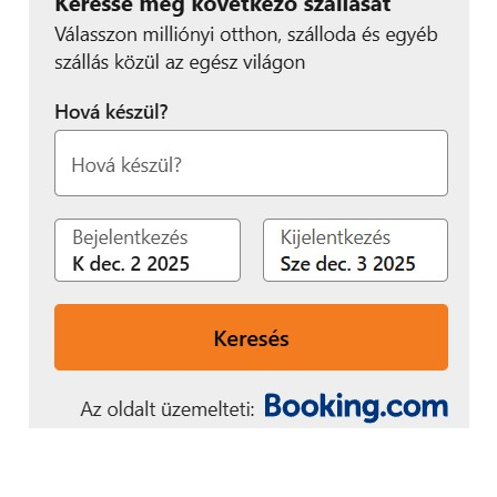
automatizál, optimalizál
és ügyfélélményt növel.
Az automatizáció azt
jelenti, hogy emberi
tevékenységeket képes
helyettesíteni a gép. Ahol
az ember nem kiváltható,
ott pedig optimalizálunk,
azaz hatékonyabban
dolgozhatunk az MI
segítségével. Az
ügyfélélmény növelése
viszont minőségi
előrelépés lehet, mert