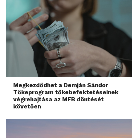
ellenőrizni és optimalizálni kell. Alátámasztja
mindezt a GitHub statisztikája, amely szerint a
ChatGPT megjelenése óta duplázódott a gyenge
minőségű kódsorok száma a repozitóriumban.
Összességében tehát a győri szakértők analízise
kijózanító az MI eljövetelét várók és a betiltását
követelők számára is: a technológia ugyan
nagymértékben befolyásolja az életünket, és már
most hallatlan üzlet, de nem forgatja ki négy
sarkából a világot. Egyelőre.
Megkezdődhet a Demján Sándor
Tőkeprogram tőkebefektetéseinek
végrehajtása az MFB döntését
További friss híreket talál a
Technokrata
főoldalán!
követően
Csatlakozzon hozzánk a
Facebookon
is!