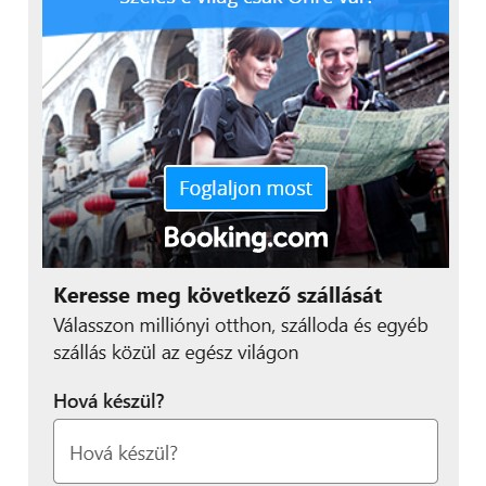
mindenkinek, aki eddig ódzkodott az MI
használatától: nem szükséges fejlesztői szaktudás a
mesterséges intelligencia kiaknázásához, pusztán az
ügyes alkalmazásával nagy előnyre tehet szert egy
vállalkozás. Startupok esetén az MI a prototípus
létrehozásában segíthet – az új ötleteket bátrabban
tesztelhetjük, mert fél év helyett akár egy hétvége
alatt elkészülhet a kipróbálható verzió, így kevesebb
erőforrásra van szükség egy új piac meghódításához.
Utolsó témaként a mesterséges intelligencia munka
világára gyakorolt hatását is megvitatták a vendégek.
Vannak, akik odáig merészkednek, hogy egyes
szakmák teljes kihalását prognosztizálják, de vajon
hogyan látják ezt Győrben?
„Az első ipari forradalom
idején a ludditák