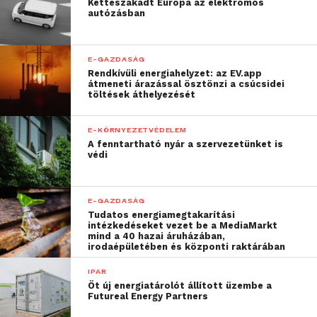
Kettészakadt Európa az elektromos
autózásban
jutottunk el mára oda,
hogy létrejöttek olyan
E-GAZDASÁG
csodák, mint a ChatGPT,
Rendkívüli energiahelyzet: az EV.app
átmeneti árazással ösztönzi a csúcsidei
amely lenyűgözte az
töltések áthelyezését
egész világot”
E-KÖRNYEZETVÉDELEM
A fenntartható nyár a szervezetünket is
védi
– foglalta keretbe az MI történetét Kiss Gergely MI-
szakértő.
E-GAZDASÁG
„A ChatGPT mögött álló
Tudatos energiamegtakarítási
intézkedéseket vezet be a MediaMarkt
nyelvi modell és
mind a 40 hazai áruházában,
irodaépületében és központi raktárában
algoritmus valóban
IPAR
szenzációs, mert régóta
Öt új energiatárolót állított üzembe a
Futureal Energy Partners
ostromolt csúcsot ugrott