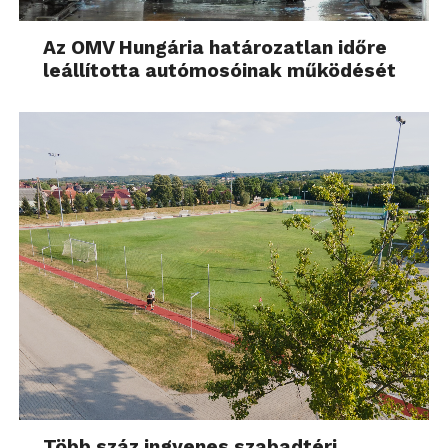
nagyrészt az jött ki, hogy
Az OMV Hungária határozatlan időre
jelenleg nem tudja
leállította autómosóinak működését
helyettesíteni az emberi
munkaerőt”
– mondta Hódosi Gergely.
Pap Martin optimistán közelítette meg a kérdést:
„Az a tapasztalatom,
hogy az a munka,
amelyet automatizálható,
azt általában le is
szeretnénk
Több száz ingyenes szabadtéri