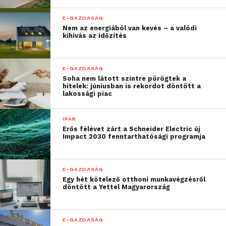
meg a technológia, de
E-GAZDASÁG
fontos rögzíteni, nem
Nem az energiából van kevés – a valódi
kihívás az időzítés
szólalt meg a gép, és nem
is lett okos. Valójában egy
E-GAZDASÁG
szöveggenerátorról
Soha nem látott szintre pörögtek a
hitelek: júniusban is rekordot döntött a
beszélünk, ami
lakossági piac
statisztikai alapon
IPAR
megtanulja, melyik szó
Erős félévet zárt a Schneider Electric új
Impact 2030 fenntarthatósági programja
milyen gyakorisággal áll
a másik mellett, és ez
E-GAZDASÁG
alapján képes
Egy hét kötelező otthoni munkavégzésről
döntött a Yettel Magyarország
mondatokat előállítani.
Egy kétéves gyerek
E-GAZDASÁG