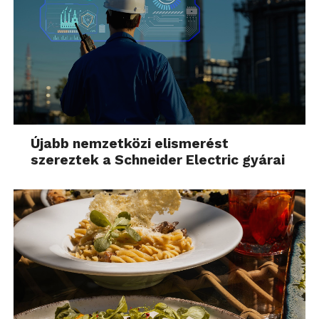
nincsen. Sokszor
megkongatták már a
vészharangot, és a nagy
munkanélküliség
valahogy mindig
elmaradt”
Újabb nemzetközi elismerést
szereztek a Schneider Electric gyárai
– fejtette ki álláspontját Kiss Gergely.
„Egy kutatás szerint
nagyjából minden ötödik
állást jelentősen átalakít
majd a generatív MI,
tehát a hang-, kép- és