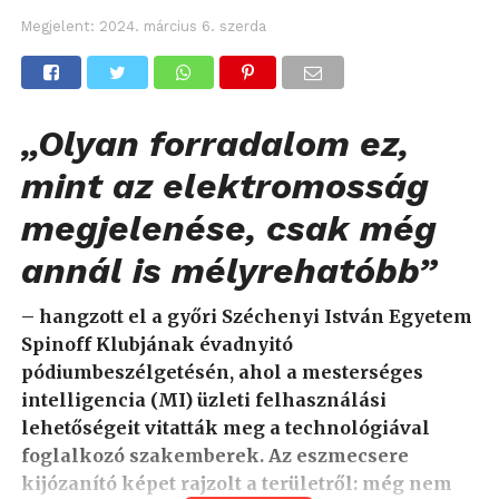
Megjelent:
2024. március 6. szerda
„Olyan forradalom ez,
mint az elektromosság
megjelenése, csak még
annál is mélyrehatóbb”
– hangzott el a győri Széchenyi István Egyetem
Spinoff Klubjának évadnyitó
pódiumbeszélgetésén, ahol a mesterséges
intelligencia (MI) üzleti felhasználási
lehetőségeit vitatták meg a technológiával
foglalkozó szakemberek. Az eszmecsere
kijózanító képet rajzolt a területről: még nem