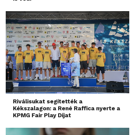
nem azt jelenti, hogy
innentől kirúgják a
könyvelők felét. Épp
ellenkezőleg: a program
segítségével kétszer több
ügyfelet szolgálhatunk
ki. Így kell nézni ezt”
– hangsúlyozta.
A beszélgetőpartnerek felhívták a figyelmet, hogy
Riválisukat segítették a
jelenleg túlzott várakozásokkal tekintenek a cégek a
Kékszalagon: a René Raffica nyerte a
mesterséges intelligenciához, amire kiváló példa,
KPMG Fair Play Díjat
hogy egyesek szerint a senior szotftverfejlesztők
elküldhetők. Ez azonban teljes tévút: a szaktudást
nem helyettesíti a MI. Ha elő is állítja a kódot, azt