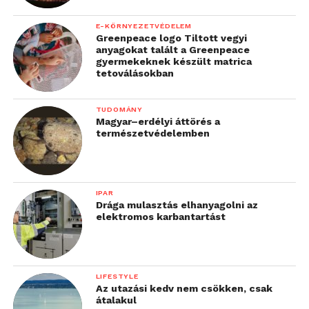
E-KÖRNYEZETVÉDELEM
„Hol teremt értéket az
Greenpeace logo Tiltott vegyi
anyagokat talált a Greenpeace
MI? Mindenhol és bárhol.
gyermekeknek készült matrica
tetoválásokban
Olyan forradalom ez,
mint az elektromosság,
TUDOMÁNY
Magyar–erdélyi áttörés a
csak még annál is
természetvédelemben
mélyrehatóbb és még
gyorsabb a terjedési
sebessége. Szerintem én
IPAR
Drága mulasztás elhanyagolni az
már csak ezzel fogok
elektromos karbantartást
foglalkozni életemben,
mert annyira mindent
LIFESTYLE
meghatározó a
Az utazási kedv nem csökken, csak
átalakul