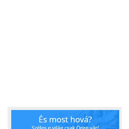
– jelentette ki Kiss Gergely.
Csábító lehet a nyilvános MI-megoldásokat használni, a cégek azonban féltik
az adataikat és mindenki saját rendszert fejleszt, ami nagy kihívás- hangzott
el. (Fotó: Horváth Márton)
A kerekasztal-beszélgetés résztvevői üzentek