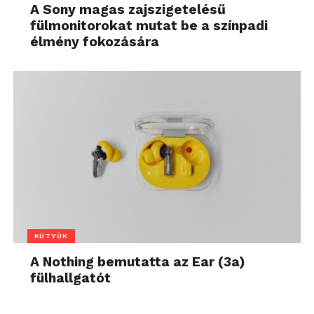
A Sony magas zajszigetelésű
fülmonitorokat mutat be a színpadi
élmény fokozására
KÜTYÜK
A Nothing bemutatta az Ear (3a)
fülhallgatót