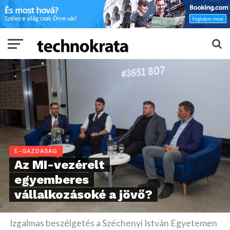
E-GAZDASÁG
Az MI-vezérelt
egyemberes
vállalkozásoké a jövő?
Izgalmas beszélgetés a Széchenyi István Egyetemen