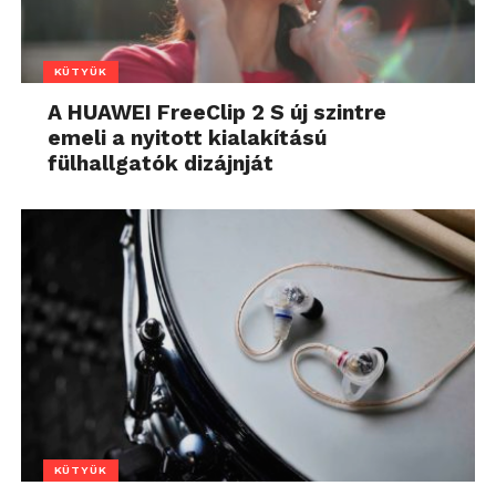
KÜTYÜK
A HUAWEI FreeClip 2 S új szintre
emeli a nyitott kialakítású
fülhallgatók dizájnját
KÜTYÜK