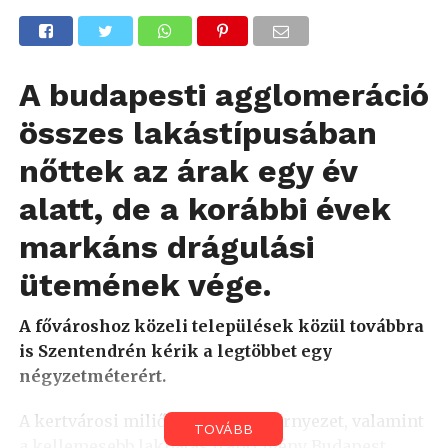
A budapesti agglomeráció
összes lakástípusában
nőttek az árak egy év
alatt, de a korábbi évek
markáns drágulási
ütemének vége.
A fővároshoz közeli települések közül továbbra
is Szentendrén kérik a legtöbbet egy
négyzetméterért.
A kertvárosi miliő, a zöld lakókörnyezet, valamint
TOVÁBB
a kellemesebb lakhatás iránti igény Budapest