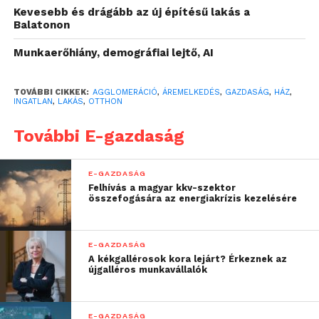
Kevesebb és drágább az új építésű lakás a
téglalakások átlagos négyzetméterára 695 ezer
Balatonon
forint, ami már 12,7 százalékkal múlja felül az egy
évvel ezelőtti átlag értéket. Az OC értékesítési
Munkaerőhiány, demográfiai lejtő, AI
statisztikái alapján a város közeli települések árai
magasabbak.
TOVÁBBI CIKKEK:
AGGLOMERÁCIÓ
,
ÁREMELKEDÉS
,
GAZDASÁG
,
HÁZ
,
INGATLAN
,
LAKÁS
,
OTTHON
„A szűken vett
További E-gazdaság
agglomerációt, amelybe
nyolcvan Pest vármegyei
E-GAZDASÁG
Felhívás a magyar kkv-szektor
település tartozik,
összefogására az energiakrízis kezelésére
magasabb
négyzetméterár jellemzi:
E-GAZDASÁG
A kékgallérosok kora lejárt? Érkeznek az
a használt házak
újgalléros munkavállalók
esetében 595 ezer forint
az átlag érték, ami 6,4
E-GAZDASÁG