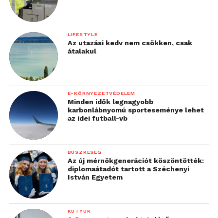
LIFESTYLE
Az utazási kedv nem csökken, csak
átalakul
E-KÖRNYEZETVÉDELEM
Minden idők legnagyobb
karbonlábnyomú sporteseménye lehet
az idei futball-vb
BÜSZKESÉG
Az új mérnökgenerációt köszöntötték:
diplomaátadót tartott a Széchenyi
István Egyetem
KÜTYÜK