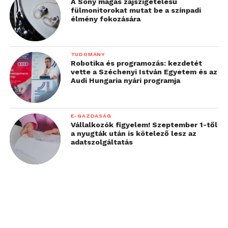
A Sony magas zajszigetelésű
fülmonitorokat mutat be a színpadi
élmény fokozására
TUDOMÁNY
Robotika és programozás: kezdetét
vette a Széchenyi István Egyetem és az
Audi Hungaria nyári programja
E-GAZDASÁG
Vállalkozók figyelem! Szeptember 1-től
a nyugták után is kötelező lesz az
adatszolgáltatás