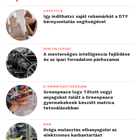
LIFESTYLE
Így indíthatsz saját ruhamárkát a DTF
bérnyomtatás segítségével
DIGITALIZÁCIÓ
A mesterséges intelligencia fejlődése
és az ipari forradalom párhuzamai
E-KÖRNYEZETVÉDELEM
Greenpeace logo Tiltott vegyi
anyagokat talált a Greenpeace
gyermekeknek készült matrica
tetoválásokban
IPAR
Drága mulasztás elhanyagolni az
elektromos karbantartást