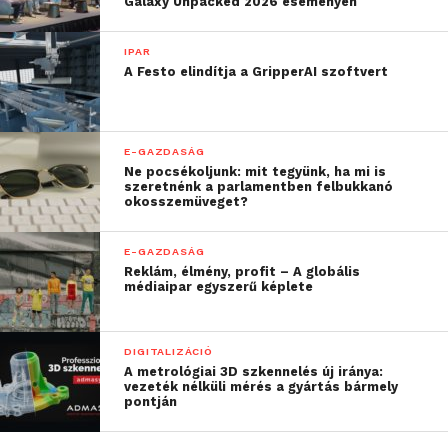
Galaxy Unpacked 2026 eseményen
lakások árában nincs számottevő különbség,
döntően 700-800 ezer forintos négyzetméteráron
keltek el.
IPAR
A Festo elindítja a GripperAI szoftvert
További friss híreket talál a
Technokrata
főoldalán!
Csatlakozzon hozzánk a
Facebookon
is!
E-GAZDASÁG
Ne pocsékoljunk: mit tegyünk, ha mi is
szeretnénk a parlamentben felbukkanó
okosszemüveget?
E-GAZDASÁG
Reklám, élmény, profit – A globális
médiaipar egyszerű képlete
DIGITALIZÁCIÓ
A metrológiai 3D szkennelés új iránya:
vezeték nélküli mérés a gyártás bármely
pontján