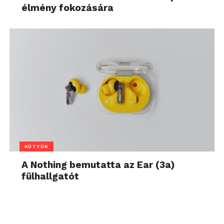
élmény fokozására
KÜTYÜK
A Nothing bemutatta az Ear (3a)
fülhallgatót