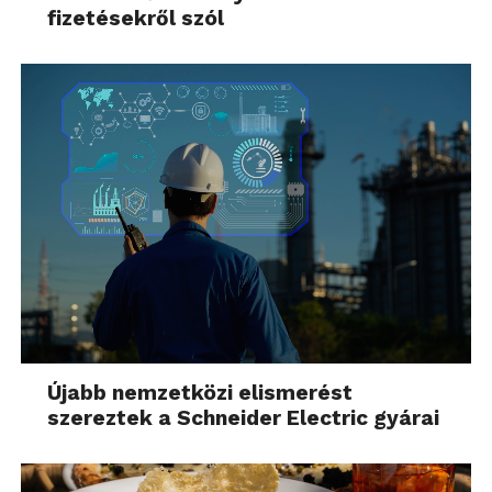
fizetésekről szól
Újabb nemzetközi elismerést
szereztek a Schneider Electric gyárai