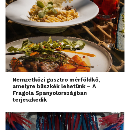
Nemzetközi gasztro mérföldkő,
amelyre büszkék lehetünk – A
Fragola Spanyolországban
terjeszkedik