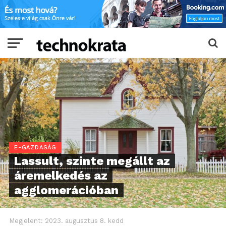
E-GAZDASÁG
Lassult, szinte megállt az
áremelkedés az
agglomerációban
Megjelent:
2023. augusztus 8. kedd