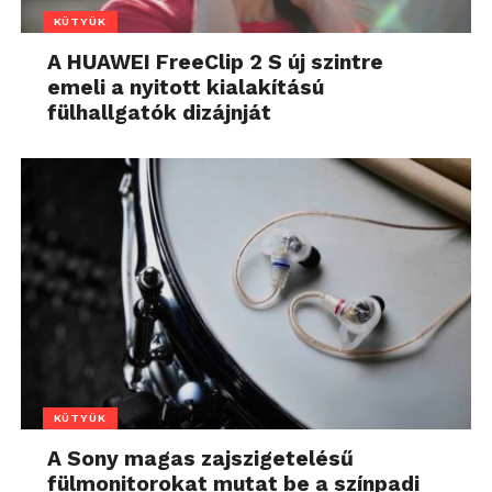
KÜTYÜK
A HUAWEI FreeClip 2 S új szintre
emeli a nyitott kialakítású
fülhallgatók dizájnját
KÜTYÜK
A Sony magas zajszigetelésű
fülmonitorokat mutat be a színpadi