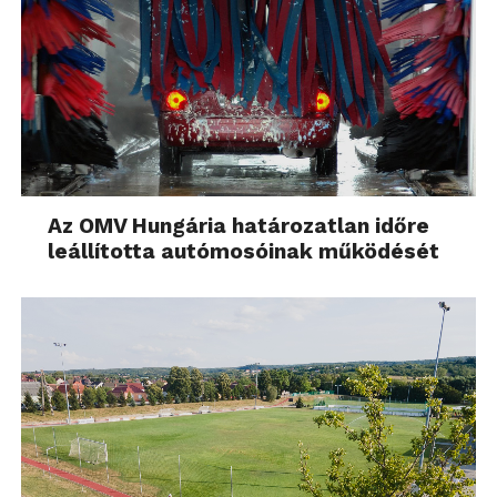
Az OMV Hungária határozatlan időre
leállította autómosóinak működését