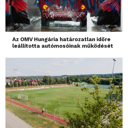
Az OMV Hungária határozatlan időre
leállította autómosóinak működését