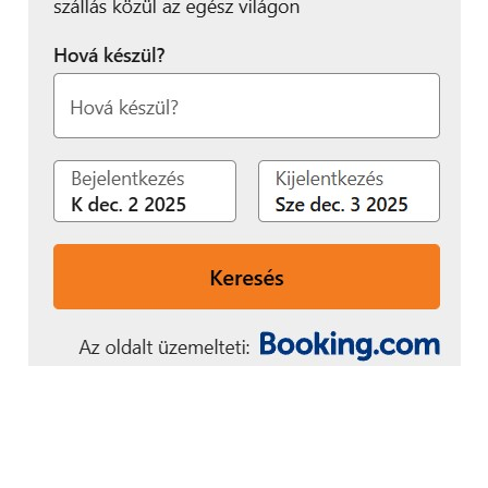
‒ hívta fel a figyelmet a BDO szakértője.