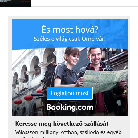
ellenőrzés vagy vizsgálat,
akár véletlenszerűen,
akár azért, mert a
rendszer
ellenmondásokat talált a
benyújtott
dokumentumok között.
Épp ezért érdemes a
„könyvelést” mindig
naprakészen tartani, a
kötelezettségeket pedig
időben megfizetni”