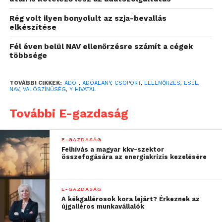
bűncselekmények
leleplezésében és
Rég volt ilyen bonyolult az szja-bevallás
elkészítése
szankcionálásában is
Fél éven belül NAV ellenőrzésre számít a cégek
egyre hatékonyabb.
többsége
Ugyanakkor a
munkatársaik mind több
TOVÁBBI CIKKEK:
ADÓ-
,
ADÓALANY
,
CSOPORT
,
ELLENŐRZÉS
,
ESÉL
,
NAV
,
VALÓSZÍNŰSÉG
,
Y HIVATAL
energiát fordítanak arra,
További E-gazdaság
hogy büntetés helyett
szakmai támogatást
E-GAZDASÁG
nyújtsanak azoknak az
Felhívás a magyar kkv-szektor
összefogására az energiakrízis kezelésére
adózóknak, akik nem
szándékosan követtek el
E-GAZDASÁG
szabálytalanságot”
A kékgallérosok kora lejárt? Érkeznek az
újgalléros munkavállalók