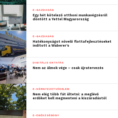
érintett vállalkozások.
E-GAZDASÁG
Egy hét kötelező otthoni munkavégzésről
A NAV kiemelten figyelt
döntött a Yettel Magyarország
területei, feladatai lesznek
2022-ben:
E-GAZDASÁG
Hatékonyságot növelő flottafejlesztéseket
az online számlák és más beérkezett
indított a Waberer’s
adatok alapján kockázatosnak
minősített adózók vizsgálata;
DIGITÁLIS OKTATÁS
nemzetközi információcsere
Nem az álmok vége – csak újratervezés
programok alapján indítandó
ellenőrzések, kiemelt figyelemmel a
transzferárazás területére;
E-KÖRNYEZETVÉDELEM
Nem elég több fát ültetni: a meglévő
munkaerő bejelentésével kapcsolatos
erdőket kell megmenteni a kiszáradástól
ellenőrzések (őrző-védő- és
takarítócégeknél elsősorban);
E-EGÉSZSÉGÜGY