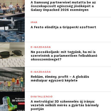
online kereskedelem szereplőinek
A Samsung partnereivel mutatta be az
összekapcsolt egészség jövőképét a
ellenőrzése, az áfabevétel beszedése
Galaxy Unpacked 2026 eseményen
érdekében;
EU-n kívülről behozott importáruk
IPAR
A Festo elindítja a GripperAI szoftvert
körülményeinek kiemelt vizsgálata;
a legnagyobb 3000 adófizető közül a
NAV igyekszik az idén minél több
E-GAZDASÁG
ellenőrzést elvégezni, különös
Ne pocsékoljunk: mit tegyünk, ha mi is
tekintettel azokra, akiknél ez nem
szeretnénk a parlamentben felbukkanó
okosszemüveget?
történt meg az utóbbi években.
E-GAZDASÁG
“Fontos hozzátenni, hogy
Reklám, élmény, profit – A globális
médiaipar egyszerű képlete
a fenti fókuszterületek
csak irányadók. Emellett
DIGITALIZÁCIÓ
bármilyen gazdasági
A metrológiai 3D szkennelés új iránya:
vezeték nélküli mérés a gyártás bármely
pontján
társaságnál indulhat