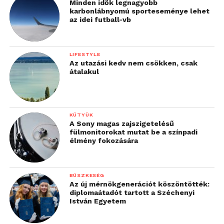
Minden idők legnagyobb
karbonlábnyomú sporteseménye lehet
az idei futball-vb
LIFESTYLE
Az utazási kedv nem csökken, csak
átalakul
KÜTYÜK
A Sony magas zajszigetelésű
fülmonitorokat mutat be a színpadi
élmény fokozására
BÜSZKESÉG
Az új mérnökgenerációt köszöntötték:
diplomaátadót tartott a Széchenyi
István Egyetem