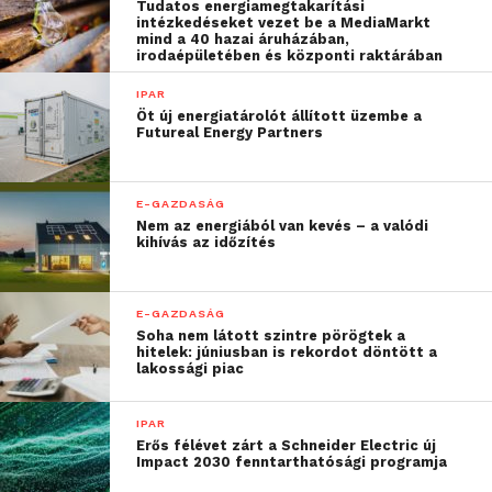
Tudatos energiamegtakarítási
melyek esetén minden évben fokozott a
intézkedéseket vezet be a MediaMarkt
figyelem:
mind a 40 hazai áruházában,
irodaépületében és központi raktárában
Élelmiszeriparral,
IPAR
mezőgazdasággal összefüggő
Öt új energiatárolót állított üzembe a
Futureal Energy Partners
árukat, terményeket forgalmazó,
beszerző adózók (cukor, étolaj,
sajt, kávé, csokoládé, liszt,
E-GAZDASÁG
ásványvíz, üdítőital, mák, dióbél,
Nem az energiából van kevés – a valódi
kihívás az időzítés
rizs, szója, műtrágya stb.) és az
élelmiszerek előállítását végzők;
Építőipari-, valamint építőanyag-
E-GAZDASÁG
Soha nem látott szintre pörögtek a
kereskedelmi tevékenységet
hitelek: júniusban is rekordot döntött a
folytatók, (használt) gépjármű- és
lakossági piac
gépjárműalkatrész-kereskedelmi,
valamint gépjárműjavítási
IPAR
Erős félévet zárt a Schneider Electric új
tevékenységet végzők, zöldség-
Impact 2030 fenntarthatósági programja
gyümölcs nagykereskedelemben