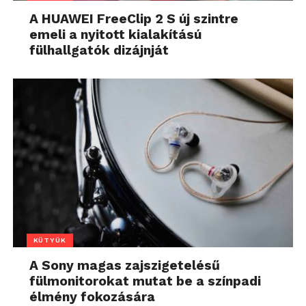
A HUAWEI FreeClip 2 S új szintre
emeli a nyitott kialakítású
fülhallgatók dizájnját
KÜTYÜK
A Sony magas zajszigetelésű
fülmonitorokat mutat be a színpadi
élmény fokozására