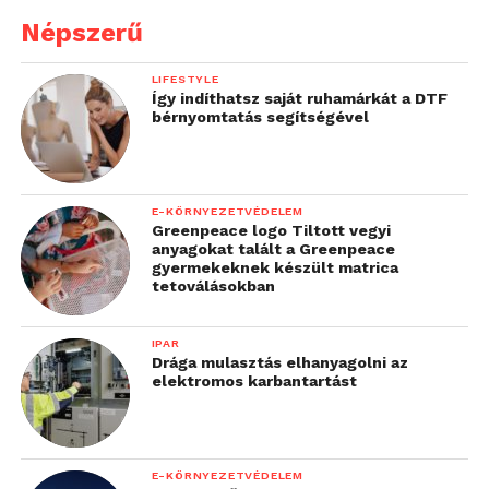
Népszerű
LIFESTYLE
Így indíthatsz saját ruhamárkát a DTF
bérnyomtatás segítségével
E-KÖRNYEZETVÉDELEM
Greenpeace logo Tiltott vegyi
anyagokat talált a Greenpeace
gyermekeknek készült matrica
tetoválásokban
IPAR
Drága mulasztás elhanyagolni az
elektromos karbantartást
E-KÖRNYEZETVÉDELEM