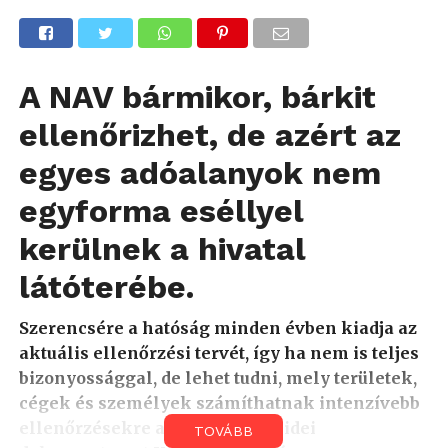
A NAV bármikor, bárkit
ellenőrizhet, de azért az
egyes adóalanyok nem
egyforma eséllyel
kerülnek a hivatal
látóterébe.
Szerencsére a hatóság minden évben kiadja az
aktuális ellenőrzési tervét, így ha nem is teljes
bizonyossággal, de lehet tudni, mely területek,
cégek és személyek számíthatnak intenzívebb
ellenőrzésekre az év során. Az idei
TOVÁBB