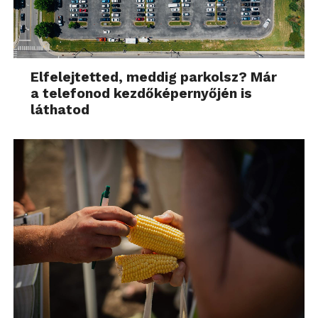
Elfelejtetted, meddig parkolsz? Már
a telefonod kezdőképernyőjén is
láthatod