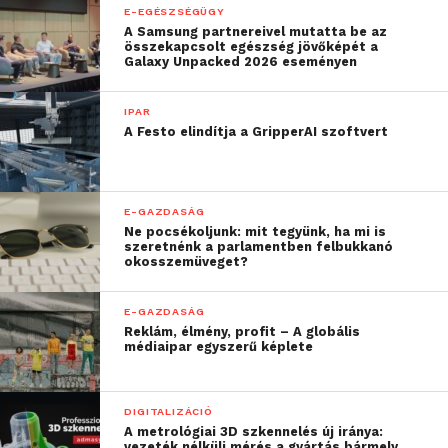
E-EGÉSZSÉGÜGY
A Samsung partnereivel mutatta be az
összekapcsolt egészség jövőképét a
Galaxy Unpacked 2026 eseményen
IPAR
A Festo elindítja a GripperAI szoftvert
E-GAZDASÁG
Ne pocsékoljunk: mit tegyünk, ha mi is
szeretnénk a parlamentben felbukkanó
okosszemüveget?
E-GAZDASÁG
Reklám, élmény, profit – A globális
médiaipar egyszerű képlete
DIGITALIZÁCIÓ
A metrológiai 3D szkennelés új iránya:
vezeték nélküli mérés a gyártás bármely