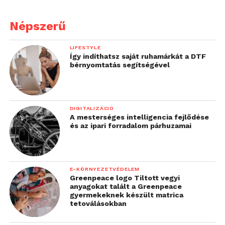
Népszerű
LIFESTYLE
Így indíthatsz saját ruhamárkát a DTF
bérnyomtatás segítségével
DIGITALIZÁCIÓ
A mesterséges intelligencia fejlődése
és az ipari forradalom párhuzamai
E-KÖRNYEZETVÉDELEM
Greenpeace logo Tiltott vegyi
anyagokat talált a Greenpeace
gyermekeknek készült matrica
tetoválásokban