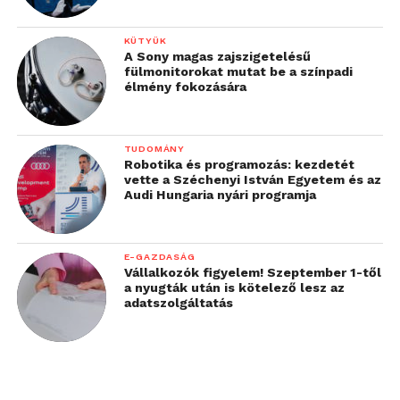
KÜTYÜK
A Sony magas zajszigetelésű
fülmonitorokat mutat be a színpadi
élmény fokozására
TUDOMÁNY
Robotika és programozás: kezdetét
vette a Széchenyi István Egyetem és az
Audi Hungaria nyári programja
E-GAZDASÁG
Vállalkozók figyelem! Szeptember 1-től
a nyugták után is kötelező lesz az
adatszolgáltatás