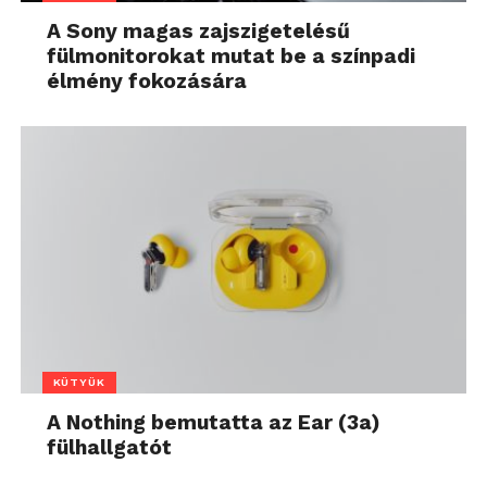
A Sony magas zajszigetelésű
fülmonitorokat mutat be a színpadi
élmény fokozására
KÜTYÜK
A Nothing bemutatta az Ear (3a)
fülhallgatót