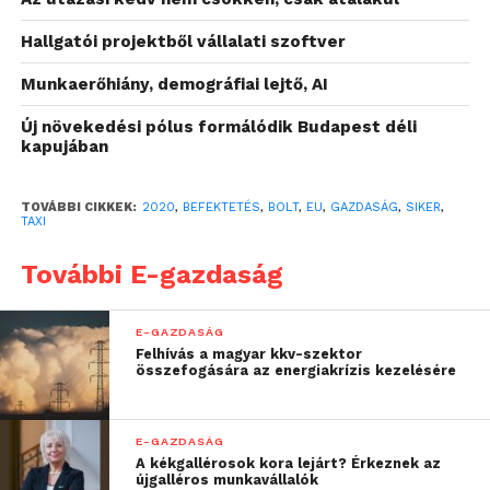
valójában visszafelé
Hallgatói projektből vállalati szoftver
halad. És a Bolt mindig
Munkaerőhiány, demográfiai lejtő, AI
mozgásban van. Örömmel
Új növekedési pólus formálódik Budapest déli
tölt el, hogy bankunk
kapujában
támogathatja a vállalat
szolgáltatásainak
TOVÁBBI CIKKEK:
2020
,
BEFEKTETÉS
,
BOLT
,
EU
,
GAZDASÁG
,
SIKER
,
TAXI
fejlesztését, és azok
További E-gazdaság
kiterjesztését új
területekre.”
E-GAZDASÁG
Felhívás a magyar kkv-szektor
összefogására az energiakrízis kezelésére
Paolo Gentiloni
, a gazdaságpolitikáért felelős
európai biztos elmondta: “
Észtország példaértékű
Európában a digitalizáció terén. Büszke vagyok, hogy
E-GAZDASÁG
A kékgallérosok kora lejárt? Érkeznek az
az Európai beruházási terv részeként Európa támogatja
újgalléros munkavállalók