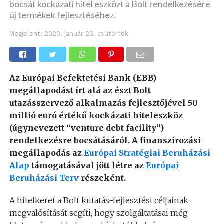
bocsát kockázati hitel eszközt a Bolt rendelkezésére
új termékek fejlesztéséhez.
Megjelent:
2020. január 23. csütörtök
Az Európai Befektetési Bank (EBB)
megállapodást írt alá az észt Bolt
utazásszervező alkalmazás fejlesztőjével 50
millió euró értékű kockázati hiteleszköz
(úgynevezett “venture debt facility”)
rendelkezésre bocsátásáról. A finanszírozási
megállapodás az
Európai Stratégiai Beruházási
Alap
támogatásával jött létre az
Európai
Beruházási Terv
részeként.
A hitelkeret a Bolt kutatás-fejlesztési céljainak
megvalósítását segíti, hogy szolgáltatásai még