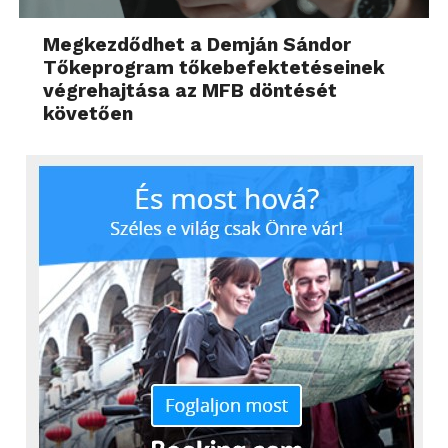
Megkezdődhet a Demján Sándor
Tőkeprogram tőkebefektetéseinek
végrehajtása az MFB döntését
követően