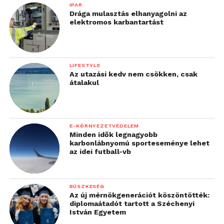
IPAR
Drága mulasztás elhanyagolni az
elektromos karbantartást
LIFESTYLE
Az utazási kedv nem csökken, csak
átalakul
E-KÖRNYEZETVÉDELEM
Minden idők legnagyobb
karbonlábnyomú sporteseménye lehet
az idei futball-vb
BÜSZKESÉG
Az új mérnökgenerációt köszöntötték:
diplomaátadót tartott a Széchenyi
István Egyetem