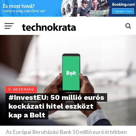
E-GAZDASÁG
#InvestEU: 50 millió eurós
kockázati hitel eszközt
kap a Bolt
Az Európai Beruházási Bank 50 millió euró értékben