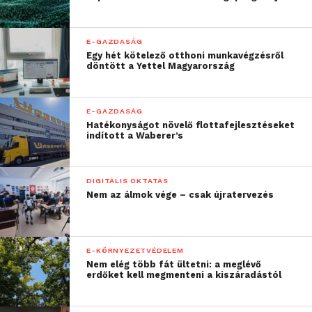
E-GAZDASÁG
Egy hét kötelező otthoni munkavégzésről
döntött a Yettel Magyarország
E-GAZDASÁG
Hatékonyságot növelő flottafejlesztéseket
indított a Waberer’s
DIGITÁLIS OKTATÁS
Nem az álmok vége – csak újratervezés
E-KÖRNYEZETVÉDELEM
Nem elég több fát ültetni: a meglévő
erdőket kell megmenteni a kiszáradástól