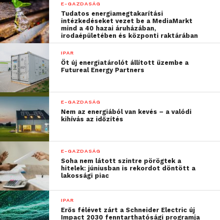
európai fogyasztók és a
E-GAZDASÁG
Tudatos energiamegtakarítási
szabályozó hatóságok.
intézkedéseket vezet be a MediaMarkt
mind a 40 hazai áruházában,
Ezért is fogadjuk lelkesen
irodaépületében és központi raktárában
az Európai Beruházási
IPAR
Öt új energiatárolót állított üzembe a
Bankot cégünk támogatói
Futureal Energy Partners
között. Részvételük
lehetőséget teremt
E-GAZDASÁG
Nem az energiából van kevés – a valódi
számunkra, hogy még
kihívás az időzítés
szélesebb európai
közönséget érjünk el
E-GAZDASÁG
Soha nem látott szintre pörögtek a
innovatív
hitelek: júniusban is rekordot döntött a
lakossági piac
szolgáltatásainkkal.”
IPAR
Erős félévet zárt a Schneider Electric új
Impact 2030 fenntarthatósági programja