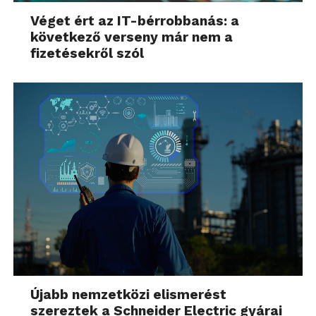
Véget ért az IT-bérrobbanás: a
következő verseny már nem a
fizetésekről szól
Újabb nemzetközi elismerést
szereztek a Schneider Electric gyárai