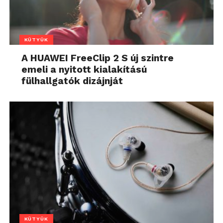
KÜTYÜK
A HUAWEI FreeClip 2 S új szintre
emeli a nyitott kialakítású
fülhallgatók dizájnját
KÜTYÜK