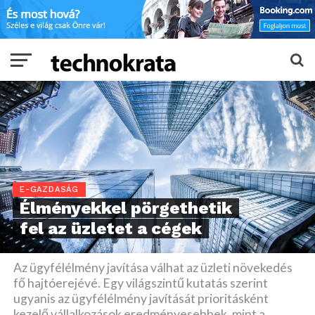
E-GAZDASÁG
Élményekkel pörgethetik
fel az üzletet a cégek
Az ügyfélélmény javítása válhat az üzleti növekedés
fő hajtóerejévé. Egy világszintű kutatás szerint
ugyanis az ügyfélélmény javítását prioritásként
kezelő vállalkozások eredményesebbek, mint a