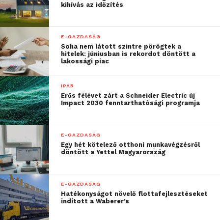
fogyasztók mindössze 8
kihívás az időzítés
százaléka ért egyet.
Napjainkban a legjobb
E-GAZDASÁG
Soha nem látott szintre pörögtek a
vállalatok az
hitelek: júniusban is rekordot döntött a
lakossági piac
ügyfélélményre
fókuszálnak. A
IPAR
Erős félévet zárt a Schneider Electric új
történelemben első
Impact 2030 fenntarthatósági programja
alkalommal az élmény
vált a növekedés
E-GAZDASÁG
Egy hét kötelező otthoni munkavégzésről
mozgatórugójává”
döntött a Yettel Magyarország
– mutatott rá Ryan Smith, az SAP által felvásárolt
E-GAZDASÁG
Qualtrics vezetője.
Hatékonyságot növelő flottafejlesztéseket
indított a Waberer’s