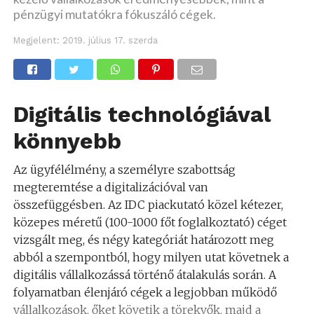
pénzügyi mutatókra fókuszáló cégek.
Megjelent:
2019. július 17. szerda
Digitális technológiával
könnyebb
Az ügyfélélmény, a személyre szabottság
megteremtése a digitalizációval van
összefüggésben. Az IDC piackutató közel kétezer,
közepes méretű (100-1000 főt foglalkoztató) céget
vizsgált meg, és négy kategóriát határozott meg
abból a szempontból, hogy milyen utat követnek a
digitális vállalkozássá történő átalakulás során. A
folyamatban élenjáró cégek a legjobban működő
vállalkozások, őket követik a törekvők, majd a