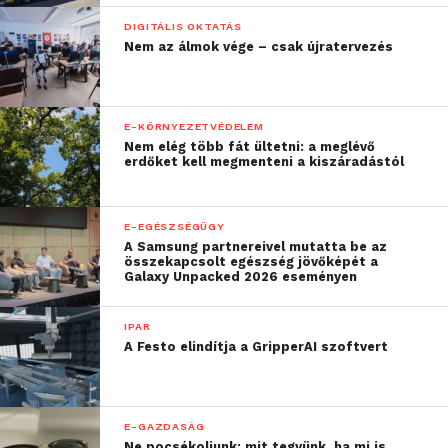
DIGITÁLIS OKTATÁS
Nem az álmok vége – csak újratervezés
E-KÖRNYEZETVÉDELEM
Nem elég több fát ültetni: a meglévő
erdőket kell megmenteni a kiszáradástól
E-EGÉSZSÉGÜGY
A Samsung partnereivel mutatta be az
összekapcsolt egészség jövőképét a
Galaxy Unpacked 2026 eseményen
IPAR
A Festo elindítja a GripperAI szoftvert
E-GAZDASÁG
Ne pocsékoljunk: mit tegyünk, ha mi is