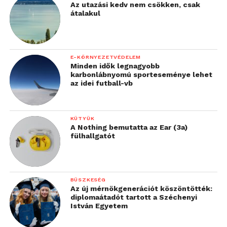
Az utazási kedv nem csökken, csak
átalakul
E-KÖRNYEZETVÉDELEM
Minden idők legnagyobb
karbonlábnyomú sporteseménye lehet
az idei futball-vb
KÜTYÜK
A Nothing bemutatta az Ear (3a)
fülhallgatót
BÜSZKESÉG
Az új mérnökgenerációt köszöntötték:
diplomaátadót tartott a Széchenyi
István Egyetem