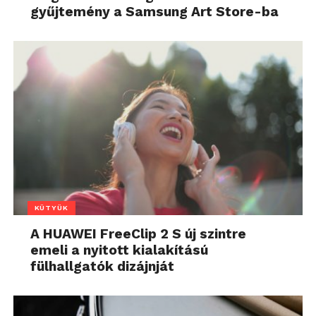
gyűjtemény a Samsung Art Store-ba
KÜTYÜK
A HUAWEI FreeClip 2 S új szintre
emeli a nyitott kialakítású
fülhallgatók dizájnját