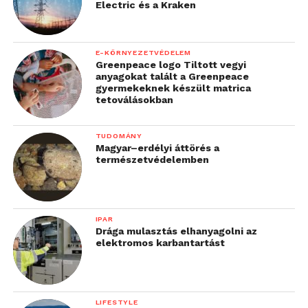
Electric és a Kraken
E-KÖRNYEZETVÉDELEM
Greenpeace logo Tiltott vegyi
anyagokat talált a Greenpeace
gyermekeknek készült matrica
tetoválásokban
TUDOMÁNY
Magyar–erdélyi áttörés a
természetvédelemben
IPAR
Drága mulasztás elhanyagolni az
elektromos karbantartást
LIFESTYLE