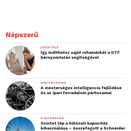
Népszerű
LIFESTYLE
Így indíthatsz saját ruhamárkát a DTF
bérnyomtatás segítségével
DIGITALIZÁCIÓ
A mesterséges intelligencia fejlődése
és az ipari forradalom párhuzamai
E-GAZDASÁG
Szintet lép a hálózati kapacitás
kihasználása – összefogott a Schneider