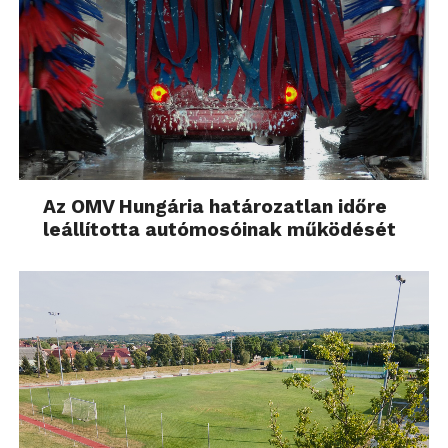
Az OMV Hungária határozatlan időre
leállította autómosóinak működését