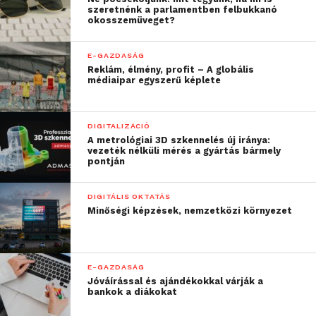
szeretnénk a parlamentben felbukkanó
okosszemüveget?
E-GAZDASÁG
Reklám, élmény, profit – A globális
médiaipar egyszerű képlete
DIGITALIZÁCIÓ
A metrológiai 3D szkennelés új iránya:
vezeték nélküli mérés a gyártás bármely
pontján
DIGITÁLIS OKTATÁS
Minőségi képzések, nemzetközi környezet
E-GAZDASÁG
Jóváírással és ajándékokkal várják a
bankok a diákokat