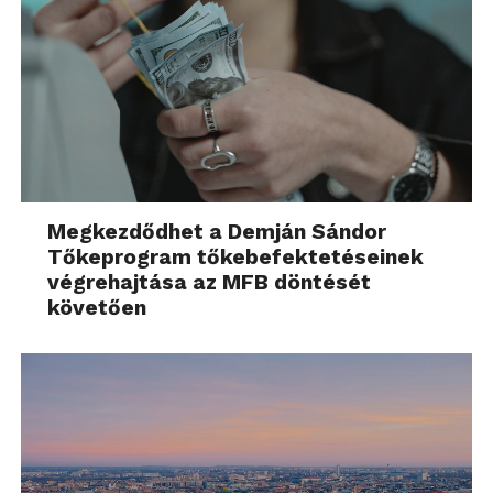
Megkezdődhet a Demján Sándor
Tőkeprogram tőkebefektetéseinek
végrehajtása az MFB döntését
követően