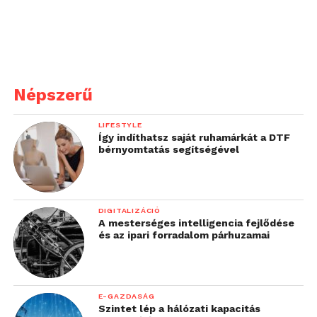
gépeket és az adott
technológiát. Ezek a
digitális készségek adják
azt a hét faktort,
Népszerű
amelyek szükségesek a
LIFESTYLE
technológia nyújtotta
Így indíthatsz saját ruhamárkát a DTF
bérnyomtatás segítségével
előnyök kiaknázásához
és ahhoz, hogy egy
vállalkozás valóban
DIGITALIZÁCIÓ
A mesterséges intelligencia fejlődése
képes legyen
és az ipari forradalom párhuzamai
alkalmazkodni a
változásokhoz.”
E-GAZDASÁG
Szintet lép a hálózati kapacitás