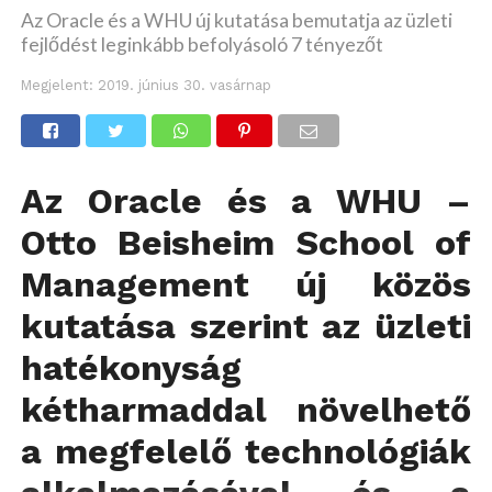
Az Oracle és a WHU új kutatása bemutatja az üzleti
fejlődést leginkább befolyásoló 7 tényezőt
Megjelent:
2019. június 30. vasárnap
Az Oracle és a WHU –
Otto Beisheim School of
Management új közös
kutatása szerint
az üzleti
hatékonyság
kétharmaddal növelhető
a megfelelő technológiák