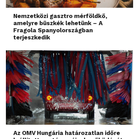
Nemzetközi gasztro mérföldkő,
amelyre büszkék lehetünk – A
Fragola Spanyolországban
terjeszkedik
Az OMV Hungária határozatlan időre