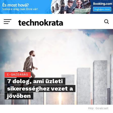
E-GAZDASÁG
7 dolog, ami üzleti
sikerességhez vezet a
jövőben
Kép: Goalcast