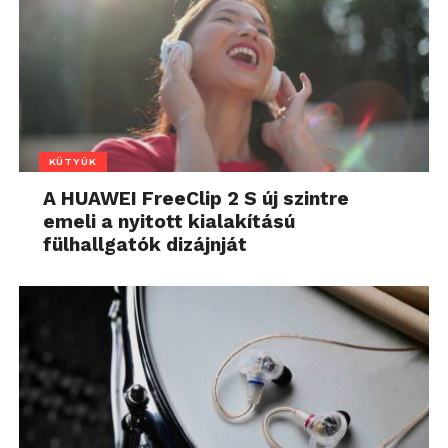
KÜTYÜK
A HUAWEI FreeClip 2 S új szintre
emeli a nyitott kialakítású
fülhallgatók dizájnját