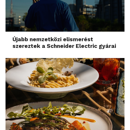
Újabb nemzetközi elismerést
szereztek a Schneider Electric gyárai