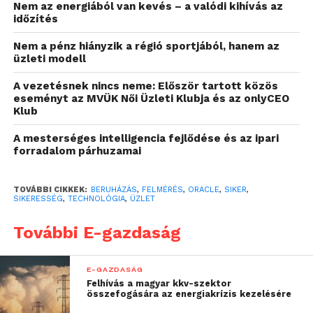
Nem az energiából van kevés – a valódi kihívás az
az adatokon alapuló döntéshozatal
időzítés
rugalmasság és a változások elfogadása
Nem a pénz hiányzik a régió sportjából, hanem az
üzleti modell
vállalkozói kultúra
A vezetésnek nincs neme: Először tartott közös
közös digitális jövőkép
eseményt az MVÜK Női Üzleti Klubja és az onlyCEO
Klub
kritikus gondolkodás és kérdésfeltevés
A mesterséges intelligencia fejlődése és az ipari
tanulási kultúra
forradalom párhuzamai
nyílt kommunikáció és együttműködés
TOVÁBBI CIKKEK:
BERUHÁZÁS
,
FELMÉRÉS
,
ORACLE
,
SIKER
,
A kutatásban 850 HR vezetőt és 5 600 munkavállalót
SIKERESSÉG
,
TECHNOLÓGIA
,
ÜZLET
kérdeztek meg arról,
hogyan tudnak a vállalatok
versenyelőnyt szerezni a digitális korban
. Az
További E-gazdaság
eredmények szerint ahhoz, hogy egy vállalat agilis
szervezetté váljon, amely képes lépést tartani a
E-GAZDASÁG
változásokkal, magas üzleti hatékonyság szükséges
Felhívás a magyar kkv-szektor
összefogására az energiakrízis kezelésére
– a válaszadók 42 százaléka állította, hogy a