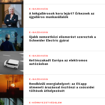
hatékony üzleti működés elérését követően a
vállalatuk általános teljesítménye növekedett.
E-GAZDASÁG
A kékgallérosok kora lejárt? Érkeznek az
újgalléros munkavállalók
“Az üzleti fejlődés üteme
sosem volt még ilyen
E-GAZDASÁG
fontos a vállalatoknak,
Újabb nemzetközi elismerést szereztek a
Schneider Electric gyárai
mint napjainkban. Az
alkalmazkodóképesség
E-GAZDASÁG
és az agilitás kritikus
Kettészakadt Európa az elektromos
autózásban
képességekké váltak.
Ezek révén tud egy
E-GAZDASÁG
vállalat versenyelőnyre
Rendkívüli energiahelyzet: az EV.app
átmeneti árazással ösztönzi a csúcsidei
szert tenni és piacvezető
töltések áthelyezését
ajánlatokat kínálni
E-KÖRNYEZETVÉDELEM