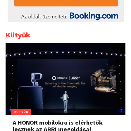
Kütyük
KÜTYÜK
A HONOR mobilokra is elérhetők
lesznek az ARRI megoldásai