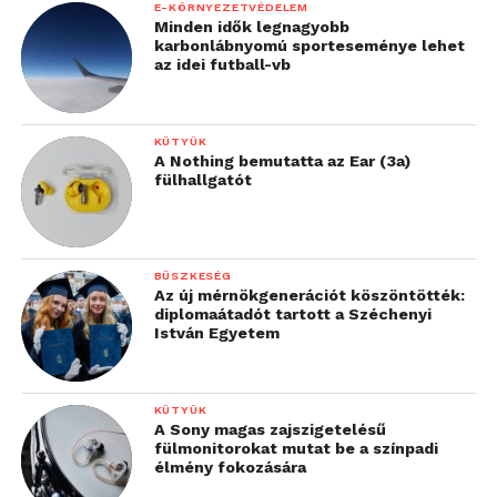
E-KÖRNYEZETVÉDELEM
Minden idők legnagyobb
karbonlábnyomú sporteseménye lehet
az idei futball-vb
KÜTYÜK
A Nothing bemutatta az Ear (3a)
fülhallgatót
BÜSZKESÉG
Az új mérnökgenerációt köszöntötték:
diplomaátadót tartott a Széchenyi
István Egyetem
KÜTYÜK
A Sony magas zajszigetelésű
fülmonitorokat mutat be a színpadi
élmény fokozására