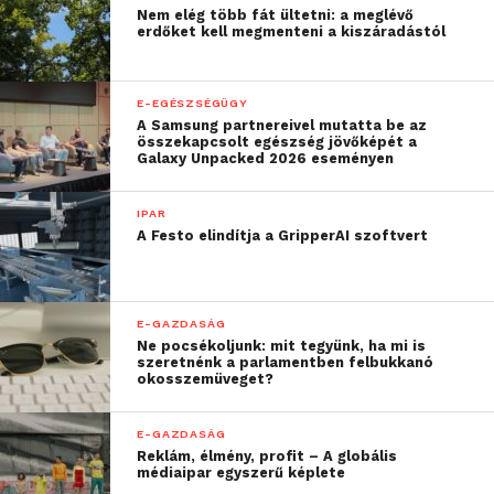
Nem elég több fát ültetni: a meglévő
munkavállalók negyede világszerte aggódik, hogy
erdőket kell megmenteni a kiszáradástól
elveszti a munkáját a gépek miatt.
E-EGÉSZSÉGÜGY
“A kutatás új lehetőséget
A Samsung partnereivel mutatta be az
összekapcsolt egészség jövőképét a
mutat a HR
Galaxy Unpacked 2026 eseményen
szakembereknek, hogy a
IPAR
technológia révén
A Festo elindítja a GripperAI szoftvert
elérhető hatékonysági
előnyök használatával
E-GAZDASÁG
elősegítsék a munkaerő
Ne pocsékoljunk: mit tegyünk, ha mi is
digitális fejlesztését”
szeretnénk a parlamentben felbukkanó
okosszemüveget?
–
mondta Joachim Skura, az Oracle HCM
E-GAZDASÁG
Reklám, élmény, profit – A globális
Applications stratégiai igazgatója.
médiaipar egyszerű képlete