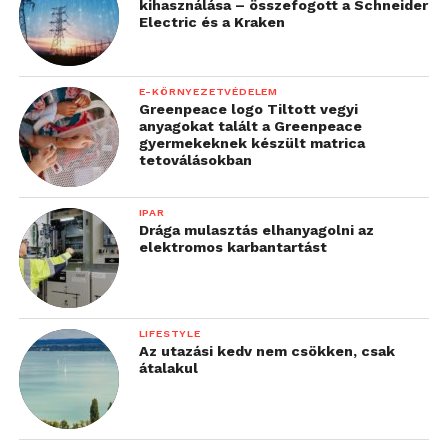
kihasználása – összefogott a Schneider
Electric és a Kraken
E-KÖRNYEZETVÉDELEM
Greenpeace logo Tiltott vegyi
anyagokat talált a Greenpeace
gyermekeknek készült matrica
tetoválásokban
IPAR
Drága mulasztás elhanyagolni az
elektromos karbantartást
LIFESTYLE
Az utazási kedv nem csökken, csak
átalakul