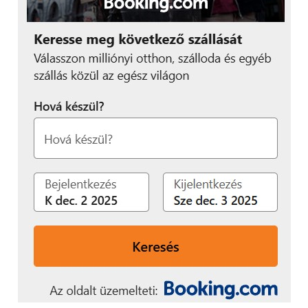
ellenkezőleg, párharc
helyett az emberi és a
gépi munkaerő egymást
támogatva fogja
elősegíteni az üzleti
növekedést a jövőben.
Bármilyen technológiát is
vezetünk be a vállalat
működésébe, fontos,
hogy azt a cégkultúra
változása és a
munkavállalók képzése is
kövesse, hogy képesek
legyenek használni a