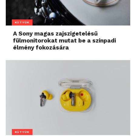
KÜTYÜK
A Sony magas zajszigetelésű
fülmonitorokat mutat be a színpadi
élmény fokozására
KÜTYÜK