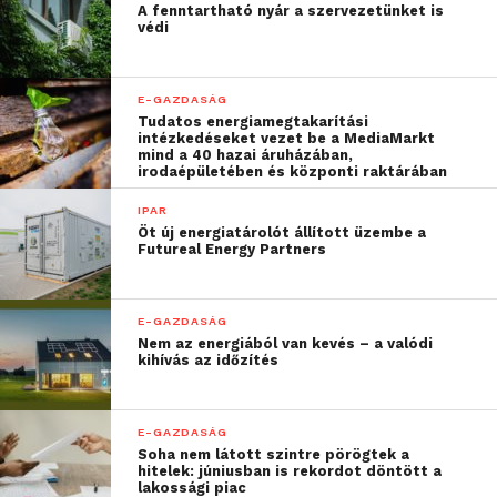
ügyfeleinek”
A fenntartható nyár a szervezetünket is
védi
– mondta Wilhelm Frost, WHU – Otto Beisheim
School of Management, Department for
E-GAZDASÁG
Tudatos energiamegtakarítási
Industrial Organization and Microeconomics.
intézkedéseket vezet be a MediaMarkt
mind a 40 hazai áruházában,
irodaépületében és központi raktárában
“Az alkalmazkodás alatt
IPAR
értendő a jobb
Öt új energiatárolót állított üzembe a
Futureal Energy Partners
ügyféltámogatás, ami
kiszolgálja a vásárlók
E-GAZDASÁG
igényeit, illetve képessé
Nem az energiából van kevés – a valódi
kihívás az időzítés
teszi a vállalatokat, hogy
bevonzzák és megtartsák
E-GAZDASÁG
a fejlődést előmozdító
Soha nem látott szintre pörögtek a
hitelek: júniusban is rekordot döntött a
készségekkel rendelkező
lakossági piac