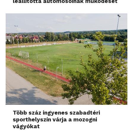
leállította autómosóinak működését
Több száz ingyenes szabadtéri
sporthelyszín várja a mozogni
vágyókat