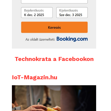
Technokrata a Facebookon
IoT-Magazin.hu