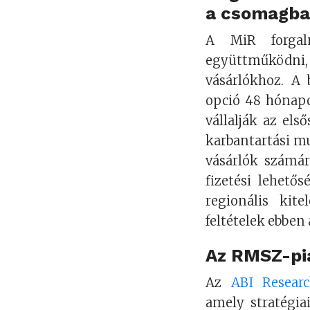
a csomagb
A MiR forgal
együttműködn
vásárlókhoz. A 
opció 48 hónapo
vállalják az els
karbantartási m
vásárlók számár
fizetési lehetős
regionális kite
feltételek ebbe
Az RMSZ-pi
Az
ABI Resear
amely stratégia