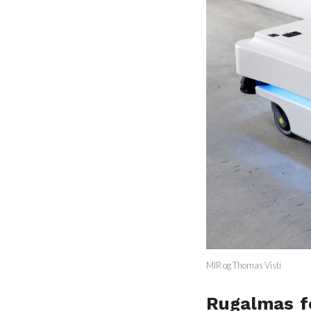
MIR og Thomas Visti
Rugalmas fe