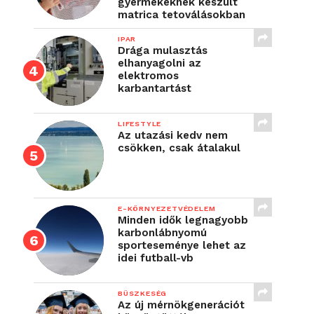
gyermekeknek készült
matrica tetoválásokban
IPAR
Drága mulasztás
elhanyagolni az
elektromos
karbantartást
LIFESTYLE
Az utazási kedv nem
csökken, csak átalakul
E-KÖRNYEZETVÉDELEM
Minden idők legnagyobb
karbonlábnyomú
sporteseménye lehet az
idei futball-vb
BÜSZKESÉG
Az új mérnökgenerációt