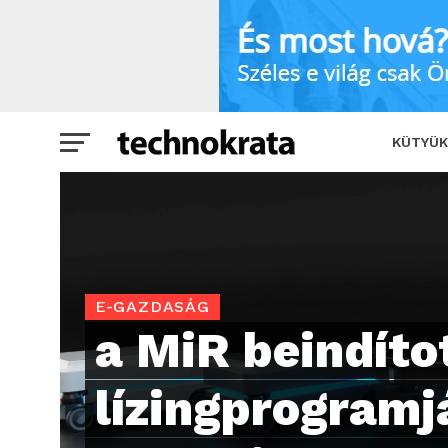
a MiR beindította lízingprogramját, így
KÜTYÜK
E-GAZDASÁG
a MiR beindíto
lízingprogramjá