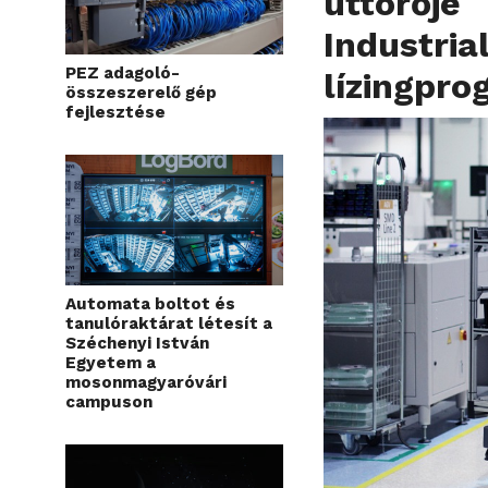
úttörője
Industria
PEZ adagoló-
lízingpro
összeszerelő gép
fejlesztése
Automata boltot és
tanulóraktárat létesít a
Széchenyi István
Egyetem a
mosonmagyaróvári
campuson