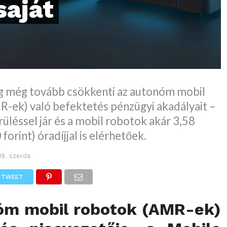
saját
ég még tovább csökkenti az autonóm mobil
-ek) való befektetés pénzügyi akadályait –
üléssel jár és a mobil robotok akár 3,58
forint) óradíjjal is elérhetőek.
19. szerda
TWEET
óm mobil robotok (AMR-ek)