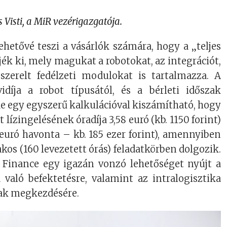
isti, a MiR vezérigazgatója.
hetővé teszi a vásárlók számára, hogy a „teljes
ék ki, mely magukat a robotokat, az integrációt,
szerelt fedélzeti modulokat is tartalmazza. A
vidíja a robot típusától, és a bérleti időszak
de egy egyszerű kalkulációval kiszámítható, hogy
lízingelésének óradíja 3,58 euró (kb. 1150 forint)
euró havonta – kb. 185 ezer forint), amennyiben
os (160 levezetett órás) feladatkörben dolgozik.
 Finance egy igazán vonzó lehetőséget nyújt a
 való befektetésre, valamint az intralogisztika
ak megkezdésére.