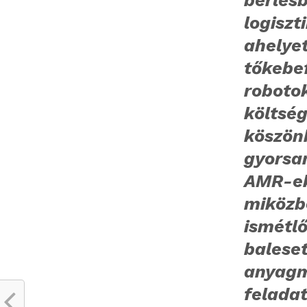
bérlé
logisz
ahel
tőkebe
roboto
költ
köszön
gyorsa
AMR-ek
miközb
ism
bale
anya
felada