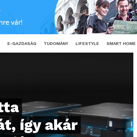
 akár neked is lehet saját robotod
SHARE
E-GAZDASÁG
TUDOMÁNY
LIFESTYLE
SMART HOME
tta
t, így akár