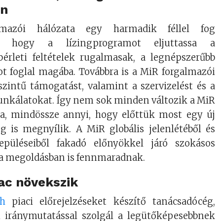
an
mazói hálózata egy harmadik féllel fog
i, hogy a lízingprogramot eljuttassa a
bérleti feltételek rugalmasak, a legnépszerűbb
t foglal magába. Továbbra is a MiR forgalmazói
őszintű támogatást, valamint a szervizelést és a
unkálatokat. Így nem sok minden változik a MiR
a, mindössze annyi, hogy előttük most egy új
ég is megnyílik. A MiR globális jelenlétéből és
lepüléseiből fakadó előnyökkel járó szokásos
n a megoldásban is fennmaradnak.
ac növekszik
ch
piaci előrejelzéseket készítő tanácsadócég,
i iránymutatással szolgál a legütőképesebbnek