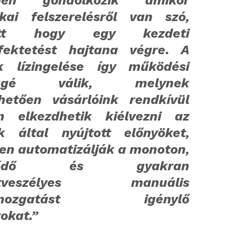
sben gondolkozik amikor
tikai felszerelésről van szó,
yett hogy egy kezdeti
fektetést hajtana végre
.
A
k lízingelése így működési
séggé válik, melynek
hetően vásárlóink rendkívül
n elkezdhetik kiélvezni az
 által nyújtott előnyöket,
en automatizálják a monoton,
étlődő és gyakran
setveszélyes manuális
gmozgatást igénylő
tokat.”