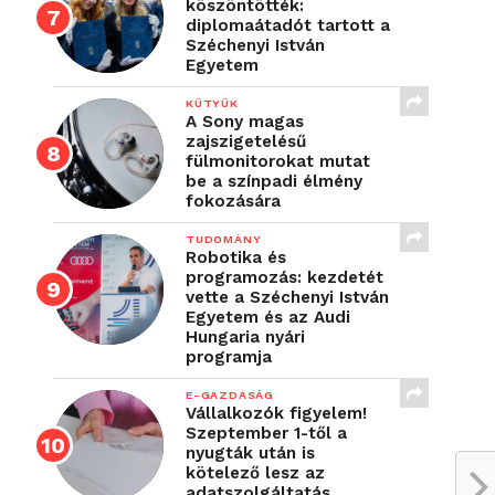
köszöntötték:
diplomaátadót tartott a
Széchenyi István
Egyetem
KÜTYÜK
A Sony magas
zajszigetelésű
fülmonitorokat mutat
be a színpadi élmény
fokozására
TUDOMÁNY
Robotika és
programozás: kezdetét
vette a Széchenyi István
Egyetem és az Audi
Hungaria nyári
programja
E-GAZDASÁG
Vállalkozók figyelem!
Szeptember 1-től a
nyugták után is
kötelező lesz az
adatszolgáltatás