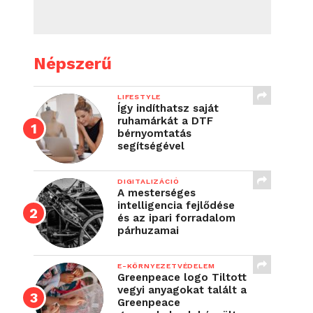
Népszerű
LIFESTYLE
Így indíthatsz saját
ruhamárkát a DTF
bérnyomtatás
segítségével
DIGITALIZÁCIÓ
A mesterséges
intelligencia fejlődése
és az ipari forradalom
párhuzamai
E-KÖRNYEZETVÉDELEM
Greenpeace logo Tiltott
vegyi anyagokat talált a
Greenpeace