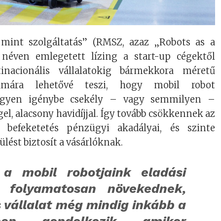
 mint szolgáltatás” (RMSZ, azaz „Robots as a
 néven emlegetett lízing a start-up cégektől
nacionális vállalatokig bármekkora méretű
zámára lehetővé teszi, hogy mobil robot
vegyen igénybe csekély – vagy semmilyen –
gel, alacsony havidíjjal. Így tovább csökkennek az
befeketetés pénzügyi akadályai, és szinte
lést biztosít a vásárlóknak.
a mobil robotjaink eladási
 folyamatosan növekednek,
 vállalat még mindig inkább a