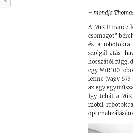
– mondja Thomas V
A MiR Finance le
csomagot” bérelj
és a robotokra 
szolgáltatás ha
hosszától függ, 
egy MiR100 robot 
lenne (vagy 575 
az egy egyműszak
Így tehát a MiR
mobil robotokba
optimalizálásán