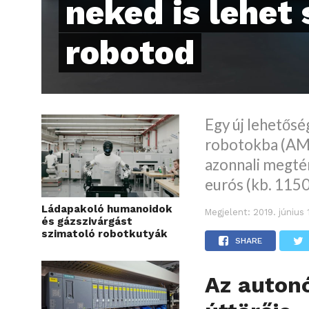
neked is lehet 
robotod
Egy új lehetős
robotokba (AMR
azonnali megtér
eurós (kb. 1150 
Ládapakoló humanoidok
Megjelent:
2019. június 
és gázszivárgást
szimatoló robotkutyák
SHARE
Az auton