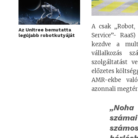
A csak „Robot,
Az Unitree bemutatta
Service”- RaaS)
legújabb robotkutyáját
kezdve a multi
vállalkozás s
szolgáltatást 
előzetes költség
AMR-ekbe való 
azonnali megtérü
„Noha 
számai
számos