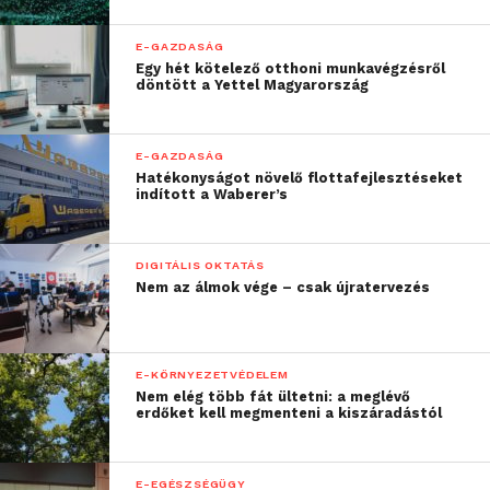
robbanásszerű technológiai változások közötti
szakadék felett a jövő informatikusai vernek hidat.
E-GAZDASÁG
Egy hét kötelező otthoni munkavégzésről
Az emberi tényező egyébként is a kulcs a jelenleg
döntött a Yettel Magyarország
zajló átalakulásban.
E-GAZDASÁG
„
A digitalizáció messze
Hatékonyságot növelő flottafejlesztéseket
indított a Waberer’s
túlmutat a csupasz
technológián, az emberi
DIGITÁLIS OKTATÁS
tényező
Nem az álmok vége – csak újratervezés
megkerülhetetlen, vele
egyenrangú, sok esetben
E-KÖRNYEZETVÉDELEM
fontosabb része. Így a
Nem elég több fát ültetni: a meglévő
erdőket kell megmenteni a kiszáradástól
digitalizáció valójában
nem a mit és a miért,
E-EGÉSZSÉGÜGY