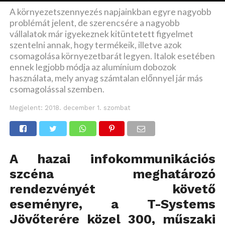
A környezetszennyezés napjainkban egyre nagyobb
problémát jelent, de szerencsére a nagyobb
vállalatok már igyekeznek kitüntetett figyelmet
szentelni annak, hogy termékeik, illetve azok
csomagolása környezetbarát legyen. Italok esetében
ennek legjobb módja az alumínium dobozok
használata, mely anyag számtalan előnnyel jár más
csomagolással szemben.
Megjelent:
2018. december 1. szombat
A hazai infokommunikációs
szcéna meghatározó
rendezvényét követő
eseményre, a T-Systems
Jövőterére közel 300, műszaki