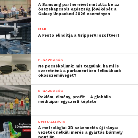
hanem a hogyan kérdésre
A Samsung partnereivel mutatta be az
összekapcsolt egészség jövőképét a
ad választ
”
Galaxy Unpacked 2026 eseményen
– fogalmazott a rendezvényen Kaszás Zoltán, a T-
IPAR
A Festo elindítja a GripperAI szoftvert
Systems Magyarország vezérigazgatója, hozzátéve,
hogy a digitalizáció nem más, mint a világ
alkotóelemeinek egymáshoz kapcsolódása.
E-GAZDASÁG
Ne pocsékoljunk: mit tegyünk, ha mi is
szeretnénk a parlamentben felbukkanó
okosszemüveget?
E-GAZDASÁG
Reklám, élmény, profit – A globális
médiaipar egyszerű képlete
DIGITALIZÁCIÓ
A metrológiai 3D szkennelés új iránya:
vezeték nélküli mérés a gyártás bármely
pontján