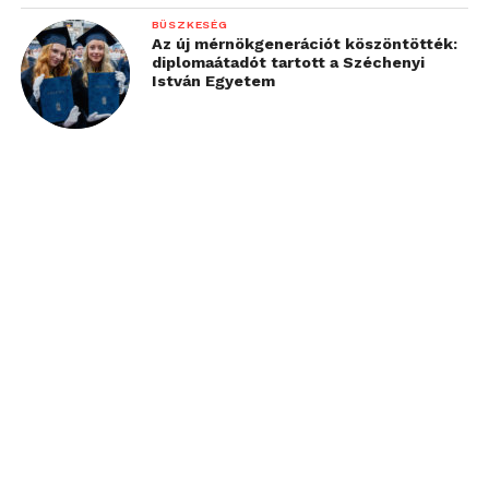
BÜSZKESÉG
Az új mérnökgenerációt köszöntötték:
diplomaátadót tartott a Széchenyi
István Egyetem