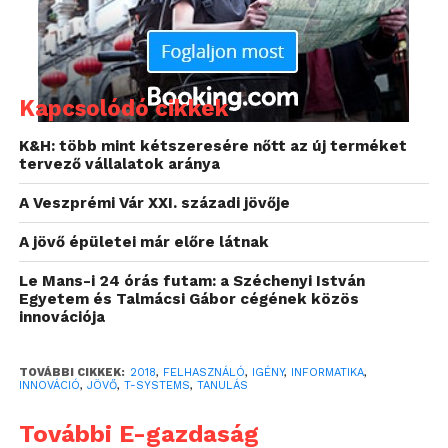
miután Vandával, a T-Systems virtuális
asszisztensével beszélgetett. Ő és a társai a
csomagok belső nyomkövetését is megfigyelhették
a T-Systems Jövőtér Ipar4.0 standjánál, és láthattak
Kapcsolódó cikkek
biztonságos munkahelyi környezetet támogató
okosóra-applikációt is: az EHS (Environmental,
K&H: több mint kétszeresére nőtt az új terméket
Health and Safety) a csökkent hallásképességű
tervező vállalatok aránya
dolgozókat értesíti a veszélyről, például a tűzriadóról
A Veszprémi Vár XXI. századi jövője
a csuklójukon viselt okosóra rezgéseivel.
A jövő épületei már előre látnak
Ezen kívül is rengeteg látnivaló akadt az eseményen
felállított Jövőtér interaktív kiállításon, amelyen a T-
Le Mans-i 24 órás futam: a Széchenyi István
Egyetem és Talmácsi Gábor cégének közös
Systems Magyarország komoly arzenált vonultatott
innovációja
fel digitális megoldásokból. Csupa olyat, amelyek
olyan oldaláról mutatják be az informatikát, ahogyan
TOVÁBBI CIKKEK:
2018
,
FELHASZNÁLÓ
,
IGÉNY
,
INFORMATIKA
,
nem feltétlenül találkozni vele az iskolákban. Az
INNOVÁCIÓ
,
JÖVŐ
,
T-SYSTEMS
,
TANULÁS
érdeklődő közel 300 diák és 100 tanár olyan
További E-gazdaság
okosvárosi „kellékekkel” ismerkedhetett, mint a