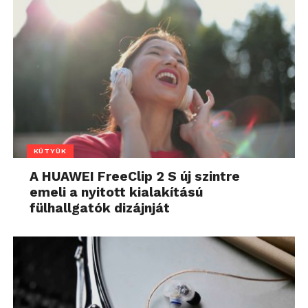
KÜTYÜK
A HUAWEI FreeClip 2 S új szintre
emeli a nyitott kialakítású
fülhallgatók dizájnját