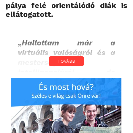
pálya felé orientálódó diák is
ellátogatott.
„
Hallottam már a
virtuális valóságról és a
mesterséges
TOVÁBB
intelligenciáról, de
sejtelmem sem volt arról,
hogy már most is ilyen
sok területen van jelen az
életünkben
”
– lelkesedett az egyik műszaki középiskola tanulója,