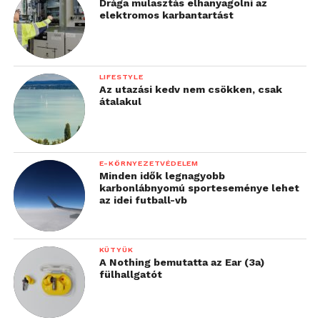
Drága mulasztás elhanyagolni az
elektromos karbantartást
LIFESTYLE
Az utazási kedv nem csökken, csak
átalakul
E-KÖRNYEZETVÉDELEM
Minden idők legnagyobb
karbonlábnyomú sporteseménye lehet
az idei futball-vb
KÜTYÜK
A Nothing bemutatta az Ear (3a)
fülhallgatót