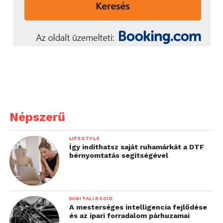
Népszerű
LIFESTYLE
Így indíthatsz saját ruhamárkát a DTF
bérnyomtatás segítségével
DIGITALIZÁCIÓ
A mesterséges intelligencia fejlődése
és az ipari forradalom párhuzamai