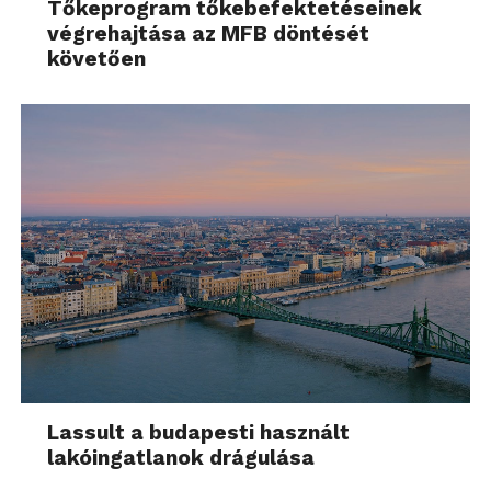
Tőkeprogram tőkebefektetéseinek
végrehajtása az MFB döntését
követően
Lassult a budapesti használt
lakóingatlanok drágulása