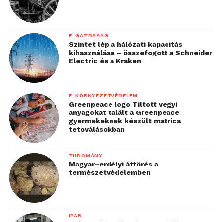
E-GAZDASÁG
Szintet lép a hálózati kapacitás
kihasználása – összefogott a Schneider
Electric és a Kraken
E-KÖRNYEZETVÉDELEM
Greenpeace logo Tiltott vegyi
anyagokat talált a Greenpeace
gyermekeknek készült matrica
tetoválásokban
TUDOMÁNY
Magyar–erdélyi áttörés a
természetvédelemben
IPAR