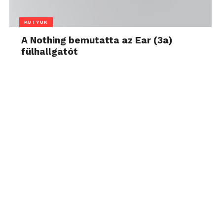
KÜTYÜK
A Nothing bemutatta az Ear (3a)
fülhallgatót