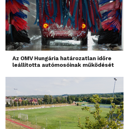
Az OMV Hungária határozatlan időre
leállította autómosóinak működését