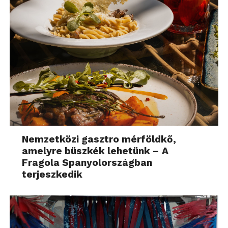
Nemzetközi gasztro mérföldkő,
amelyre büszkék lehetünk – A
Fragola Spanyolországban
terjeszkedik