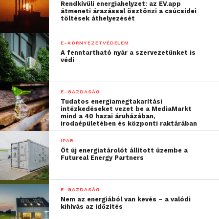
Rendkívüli energiahelyzet: az EV.app
beágyazták az SAP S/4HANA Cloud környezetbe
átmeneti árazással ösztönzi a csúcsidei
töltések áthelyezését
annak érdekében, hogy a szervezetek egy
rendszerben kezelhessék szerteágazó tervezési,
E-KÖRNYEZETVÉDELEM
végrehajtási és elemzési folyamataikat. A megoldás
A fenntartható nyár a szervezetünket is
immár több mint 150 adatforrás adatait képes
védi
kezelni.
Az SAP Analytics Cloud további újdonsága, hogy
E-GAZDASÁG
Tudatos energiamegtakarítási
erősebb digitális asszisztenst kap, amelyet már
intézkedéseket vezet be a MediaMarkt
élőszóban is lehet kérdezni, és amelynek válaszai
mind a 40 hazai áruházában,
irodaépületében és központi raktárában
azonnal megjelennek a képernyőn.
IPAR
Öt új energiatárolót állított üzembe a
Futureal Energy Partners
E-GAZDASÁG
Nem az energiából van kevés – a valódi
kihívás az időzítés