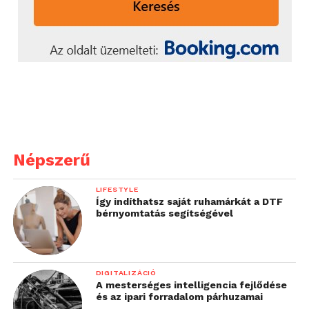
Népszerű
LIFESTYLE
Így indíthatsz saját ruhamárkát a DTF
bérnyomtatás segítségével
DIGITALIZÁCIÓ
A mesterséges intelligencia fejlődése
és az ipari forradalom párhuzamai