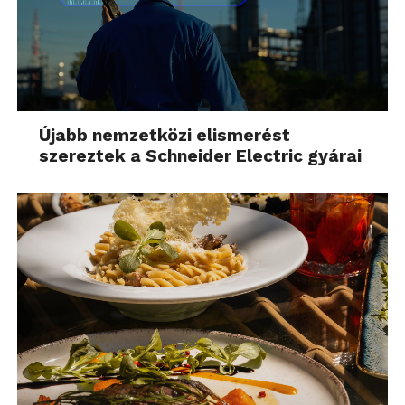
Újabb nemzetközi elismerést
szereztek a Schneider Electric gyárai