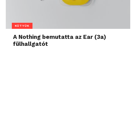
KÜTYÜK
A Nothing bemutatta az Ear (3a)
fülhallgatót