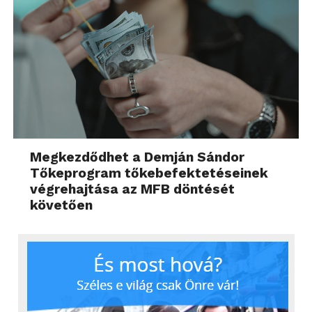
Megkezdődhet a Demján Sándor
Tőkeprogram tőkebefektetéseinek
végrehajtása az MFB döntését
követően