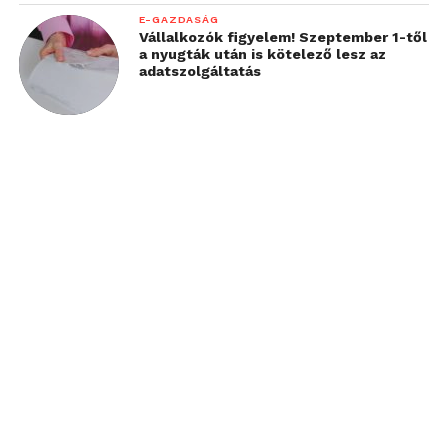
E-GAZDASÁG
Vállalkozók figyelem! Szeptember 1-től
a nyugták után is kötelező lesz az
adatszolgáltatás