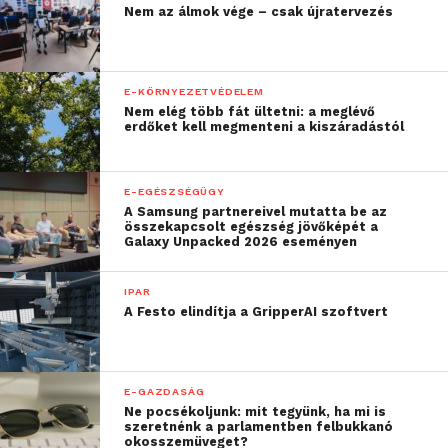
Nem az álmok vége – csak újratervezés
E-KÖRNYEZETVÉDELEM
Nem elég több fát ültetni: a meglévő
erdőket kell megmenteni a kiszáradástól
E-EGÉSZSÉGÜGY
A Samsung partnereivel mutatta be az
összekapcsolt egészség jövőképét a
Galaxy Unpacked 2026 eseményen
IPAR
A Festo elindítja a GripperAI szoftvert
E-GAZDASÁG
Ne pocsékoljunk: mit tegyünk, ha mi is
szeretnénk a parlamentben felbukkanó
okosszemüveget?