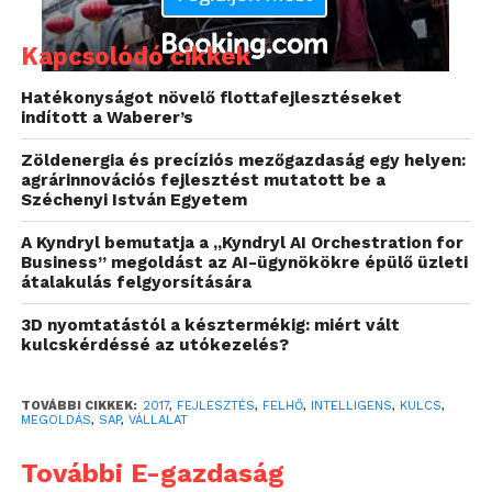
szerepel a tárgyfelismerés, a képekben történő
szövegfelismerés, valamint a szövegértékelés.
Kapcsolódó cikkek
Blokklánc, ha fontos a
Hatékonyságot növelő flottafejlesztéseket
indított a Waberer’s
biztonság
Zöldenergia és precíziós mezőgazdaság egy helyen:
Az SAP Cloud Platform Blockchain segítségével a
agrárinnovációs fejlesztést mutatott be a
Széchenyi István Egyetem
vállalkozások immár saját maguk készíthetnek
blokklánc-technológián alapuló megoldásokat és
A Kyndryl bemutatja a „Kyndryl AI Orchestration for
bővíthetik meglévő alkalmazásaikat. Több mint
Business” megoldást az AI-ügynökökre épülő üzleti
átalakulás felgyorsítására
hatvan vállalat vesz részt abban az innovációs
együttműködésben, amelyet az SAP hívott életre a
3D nyomtatástól a késztermékig: miért vált
blokklánc-fejlesztések előmozdítása érdekében. A
kulcskérdéssé az utókezelés?
technológia alkalmazásával a felhasználók olyan
iparágakban javíthatják az átláthatóságot, a
TOVÁBBI CIKKEK:
2017
,
FEJLESZTÉS
,
FELHŐ
,
INTELLIGENS
,
KULCS
,
termékbiztonságot és az ágazati együttműködést,
MEGOLDÁS
,
SAP
,
VÁLLALAT
mint a közlekedés, az élelmiszer- és a gyógyszeripar.
További E-gazdaság
A szoftvercég a szállítmányozási ágazat számára is