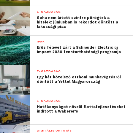
E-GAZDASÁG
Soha nem látott szintre pörögtek a
hitelek: júniusban is rekordot döntött a
lakossági piac
IPAR
Erős félévet zárt a Schneider Electric új
Impact 2030 fenntarthatósági programja
E-GAZDASÁG
Egy hét kötelező otthoni munkavégzésről
döntött a Yettel Magyarország
E-GAZDASÁG
Hatékonyságot növelő flottafejlesztéseket
indított a Waberer’s
DIGITÁLIS OKTATÁS