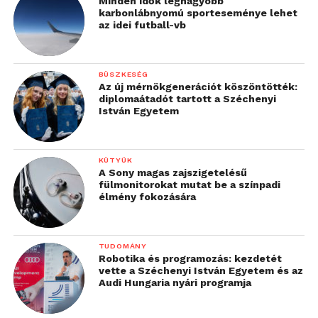
Minden idők legnagyobb
karbonlábnyomú sporteseménye lehet
az idei futball-vb
BÜSZKESÉG
Az új mérnökgenerációt köszöntötték:
diplomaátadót tartott a Széchenyi
István Egyetem
KÜTYÜK
A Sony magas zajszigetelésű
fülmonitorokat mutat be a színpadi
élmény fokozására
TUDOMÁNY
Robotika és programozás: kezdetét
vette a Széchenyi István Egyetem és az
Audi Hungaria nyári programja