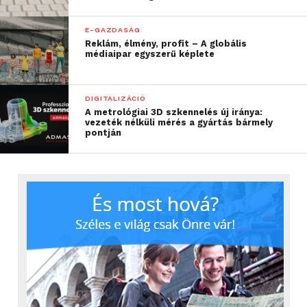
E-GAZDASÁG
Reklám, élmény, profit – A globális
médiaipar egyszerű képlete
DIGITALIZÁCIÓ
A metrológiai 3D szkennelés új iránya:
vezeték nélküli mérés a gyártás bármely
pontján