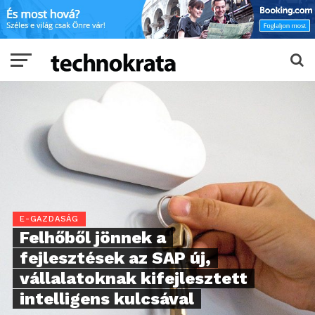
E-GAZDASÁG
Felhőből jönnek a
fejlesztések az SAP új,
vállalatoknak kifejlesztett
intelligens kulcsával