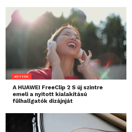
KÜTYÜK
A HUAWEI FreeClip 2 S új szintre
emeli a nyitott kialakítású
fülhallgatók dizájnját