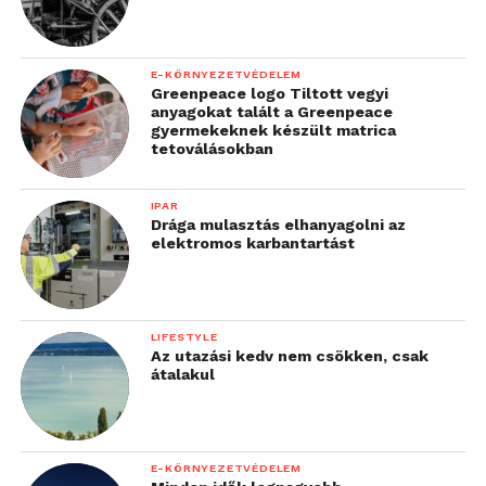
E-KÖRNYEZETVÉDELEM
Greenpeace logo Tiltott vegyi
anyagokat talált a Greenpeace
gyermekeknek készült matrica
tetoválásokban
IPAR
Drága mulasztás elhanyagolni az
elektromos karbantartást
LIFESTYLE
Az utazási kedv nem csökken, csak
átalakul
E-KÖRNYEZETVÉDELEM