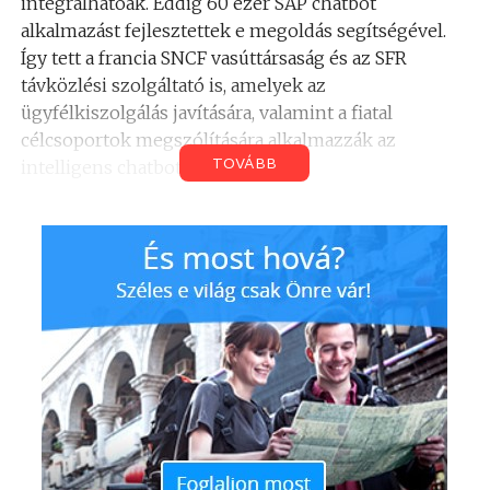
integrálhatóak. Eddig 60 ezer SAP chatbot
alkalmazást fejlesztettek e megoldás segítségével.
Így tett a francia SNCF vasúttársaság és az SFR
távközlési szolgáltató is, amelyek az
ügyfélkiszolgálás javítására, valamint a fiatal
célcsoportok megszólítására alkalmazzák az
TOVÁBB
intelligens chatbotokat.
Gépi tanulás képességek
minden vállalat számára
Az SAP Leonardo Machine Learning képességeit a
teljes SAP-portfólióba integrálják, így megtalálhatók
például az SAP S/4HANA és az SAP Ariba
megoldásokban is. A felhasználók egyedi gépi
tanuláson – mesterséges intelligencián – alapuló
alkalmazásokat is készíthetnek az SAP Leonardo
Machine Learning Foundation segítségével, amely
öt szolgáltatással bővül. Az új lehetőségek között