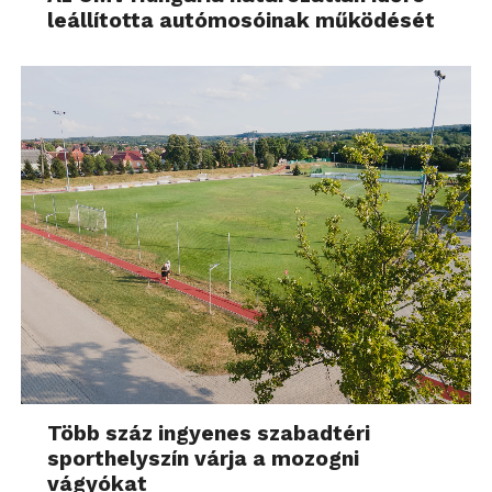
leállította autómosóinak működését
Több száz ingyenes szabadtéri
sporthelyszín várja a mozogni
vágyókat