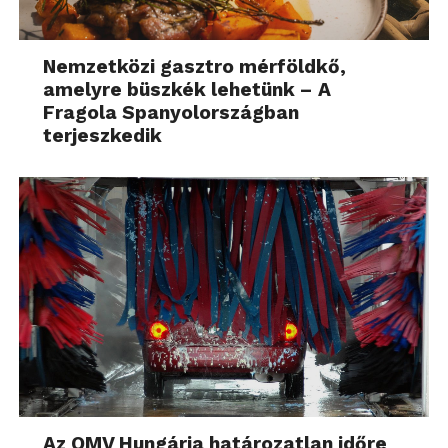
Nemzetközi gasztro mérföldkő,
amelyre büszkék lehetünk – A
Fragola Spanyolországban
terjeszkedik
Az OMV Hungária határozatlan időre