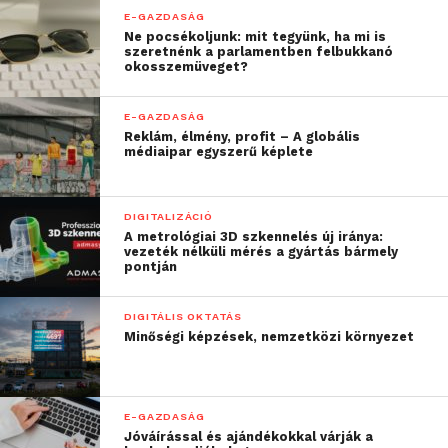
E-GAZDASÁG
Ne pocsékoljunk: mit tegyünk, ha mi is
szeretnénk a parlamentben felbukkanó
okosszemüveget?
E-GAZDASÁG
Reklám, élmény, profit – A globális
médiaipar egyszerű képlete
DIGITALIZÁCIÓ
A metrológiai 3D szkennelés új iránya:
vezeték nélküli mérés a gyártás bármely
pontján
DIGITÁLIS OKTATÁS
Minőségi képzések, nemzetközi környezet
E-GAZDASÁG
Jóváírással és ajándékokkal várják a