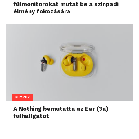
fülmonitorokat mutat be a színpadi
élmény fokozására
KÜTYÜK
A Nothing bemutatta az Ear (3a)
fülhallgatót