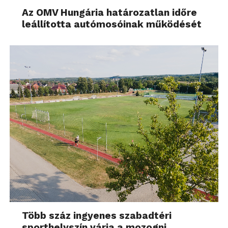
Az OMV Hungária határozatlan időre
leállította autómosóinak működését
Több száz ingyenes szabadtéri
sporthelyszín várja a mozogni