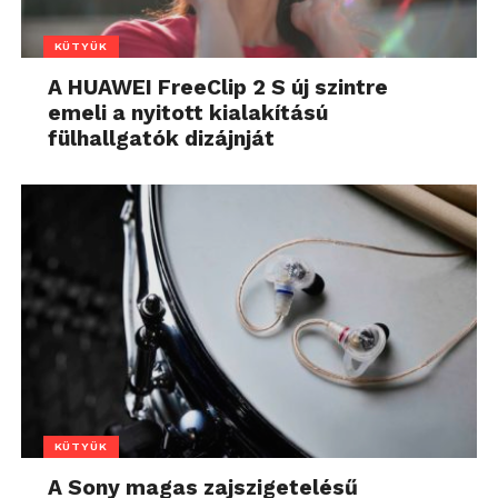
KÜTYÜK
A HUAWEI FreeClip 2 S új szintre
emeli a nyitott kialakítású
fülhallgatók dizájnját
KÜTYÜK
A Sony magas zajszigetelésű