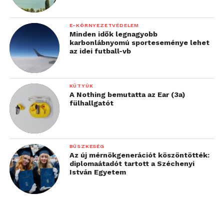
E-KÖRNYEZETVÉDELEM
Minden idők legnagyobb
karbonlábnyomú sporteseménye lehet
az idei futball-vb
KÜTYÜK
A Nothing bemutatta az Ear (3a)
fülhallgatót
BÜSZKESÉG
Az új mérnökgenerációt köszöntötték:
diplomaátadót tartott a Széchenyi
István Egyetem