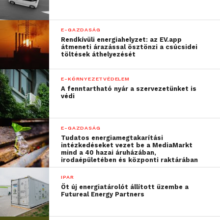
mindenesetre ezeket is rögzítette, íme a szerintünk
legkreatívabb 10 keresőkifejezés 2017-ből:
E-GAZDASÁG
Játék sokkoló gyerekeknek
Rendkívüli energiahelyzet: az EV.app
átmeneti árazással ösztönzi a csúcsidei
töltések áthelyezését
Buta telefon
Gyerekágy kicsit nagyobbaknak
E-KÖRNYEZETVÉDELEM
A fenntartható nyár a szervezetünket is
Autót keresek
védi
Minionos vibrátor
céklalé
E-GAZDASÁG
Tudatos energiamegtakarítási
Huawei beledugós
intézkedéseket vezet be a MediaMarkt
mind a 40 hazai áruházában,
randibugyi
irodaépületében és központi raktárában
újracsomagolt gyerek
IPAR
Öt új energiatárolót állított üzembe a
Zsófinak ajándék
Futureal Energy Partners
Az eMAG 2018-ban is rengeteg kedvezménnyel,