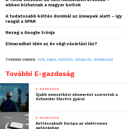
mobiltelefon
ebben bízhatnak a magyar boltok
TV
A tudatosabb költés dominál az ünnepek alatt – így
reagál a SPAR
kávéfőző
Rezeg a Google trónja
iPhone
Elmaradhat idén az év végi vásárlási láz?
power bank
Huawei
TOVÁBBI CIKKEK:
2018
,
EMAG
,
KERESÉS
,
VÁSÁRLÁS
,
WEBÁRUHÁZ
A rengeteg kifejezés között azonban voltak olyanok
További E-gazdaság
is, melyek nem hoztak eredményt. Sok esetben az
egyes márkák fonetikus átirata miatt, míg máskor
elgépelések okozták az eredménytelenséget.
E-GAZDASÁG
Előfordult az is, hogy egy-egy keresést nem is
Újabb nemzetközi elismerést szereztek a
Schneider Electric gyárai
feltétlenül azzal a céllal indítottak a felhasználók,
hogy konkrét terméket találjanak, inkább csak
amolyan próba gyanánt, vagy egyenesen viccnek
E-GAZDASÁG
szánták a lekérdezést. Az eMAG.hu motorja
Kettészakadt Európa az elektromos
autózásban