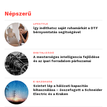
Népszerű
LIFESTYLE
Így indíthatsz saját ruhamárkát a DTF
bérnyomtatás segítségével
DIGITALIZÁCIÓ
A mesterséges intelligencia fejlődése
és az ipari forradalom párhuzamai
E-GAZDASÁG
Szintet lép a hálózati kapacitás
kihasználása – összefogott a Schneider
Electric és a Kraken