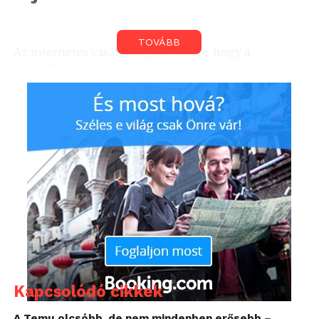
TOVÁBB
Az internetes vásárlás egyik előnye, hogy a
vásárlóknak nem kell az üzlet polcai között
kutatniuk a kiszemelt termékek után, elég a
keresőbe beírniuk, hogy mire van szükségük és
máris válogathatnak. Legalábbis legtöbbször. Az
eMAG látogatói 2017-ben is aktívan használták a
keresés funkciót az oldalon, összesen több mint 400
ezer keresőkifejezést használva. Ez volt a tíz
leggyakoribb keresőszó tavalyról:
laptop
tablet
porszívó
Kapcsolódó cikkek
LEGO
A Temu olcsóbb, de nem mindenben erősebb –