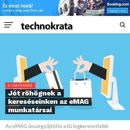
E-GAZDASÁG
Jót röhögnek a
kereséseinken az eMAG
munkatársai
Az eMAG összegyűjtötte a tíz legkeresettebb