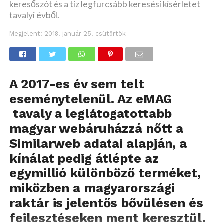
keresőszót és a tíz legfurcsább keresési kísérletet
tavalyi évből.
Megjelent:
2018. január 25. csütörtök
A 2017-es év sem telt
eseménytelenül. Az eMAG
tavaly a leglátogatottabb
magyar webáruházzá nőtt a
Similarweb adatai alapján, a
kínálat pedig átlépte az
egymillió különböző terméket,
miközben a magyarországi
raktár is jelentős bővülésen és
fejlesztéseken ment keresztül.