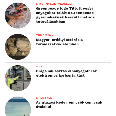
E-KÖRNYEZETVÉDELEM
Greenpeace logo Tiltott vegyi
anyagokat talált a Greenpeace
gyermekeknek készült matrica
tetoválásokban
TUDOMÁNY
Magyar–erdélyi áttörés a
természetvédelemben
IPAR
Drága mulasztás elhanyagolni az
elektromos karbantartást
LIFESTYLE
Az utazási kedv nem csökken, csak
átalakul