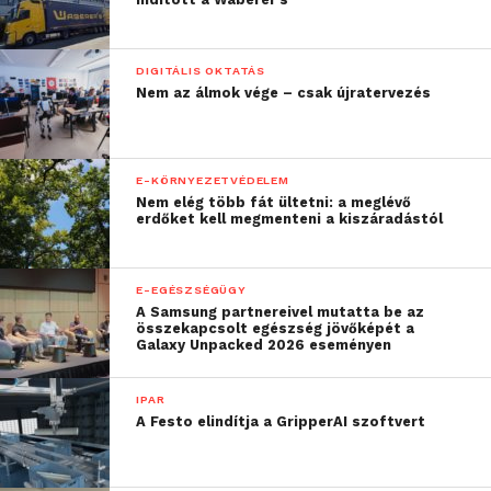
DIGITÁLIS OKTATÁS
Nem az álmok vége – csak újratervezés
E-KÖRNYEZETVÉDELEM
Nem elég több fát ültetni: a meglévő
erdőket kell megmenteni a kiszáradástól
E-EGÉSZSÉGÜGY
A Samsung partnereivel mutatta be az
összekapcsolt egészség jövőképét a
Galaxy Unpacked 2026 eseményen
IPAR
A Festo elindítja a GripperAI szoftvert