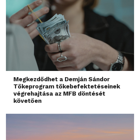
Megkezdődhet a Demján Sándor
Tőkeprogram tőkebefektetéseinek
végrehajtása az MFB döntését
követően