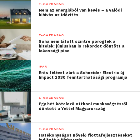
nyereményjátékkal és több mint egymillió
E-GAZDASÁG
Nem az energiából van kevés – a valódi
termékkel várja a vásárlókat.
kihívás az időzítés
E-GAZDASÁG
Soha nem látott szintre pörögtek a
hitelek: júniusban is rekordot döntött a
lakossági piac
IPAR
Erős félévet zárt a Schneider Electric új
Impact 2030 fenntarthatósági programja
E-GAZDASÁG
Egy hét kötelező otthoni munkavégzésről
döntött a Yettel Magyarország
E-GAZDASÁG
Hatékonyságot növelő flottafejlesztéseket
indított a Waberer’s