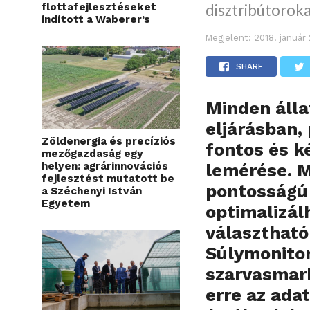
flottafejlesztéseket
disztribútoroka
indított a Waberer’s
Megjelent:
2018. január
SHARE
Minden állat
eljárásban,
Zöldenergia és precíziós
fontos és k
mezőgazdaság egy
helyen: agrárinnovációs
lemérése. M
fejlesztést mutatott be
pontosságú
a Széchenyi István
Egyetem
optimalizál
választható
Súlymonitor
szarvasmarh
erre az ada