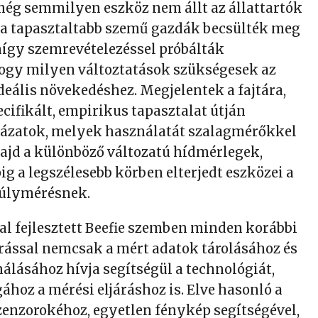
ég semmilyen eszköz nem állt az állattartók
 a tapasztaltabb szemű gazdák becsülték meg
nígy szemrevételezéssel próbálták
gy milyen változtatások szükségesek az
deális növekedéshez. Megjelentek a fajtára,
ecifikált, empirikus tapasztalat útján
lázatok, melyek használatát szalagmérőkkel
jd a különböző változatú hídmérlegek,
g a legszélesebb körben elterjedt eszközei a
úlymérésnek.
al fejlesztett Beefie szemben minden korábbi
árással nemcsak a mért adatok tárolásához és
nálásához hívja segítségül a technológiát,
oz a mérési eljáráshoz is. Elve hasonló a
enzorokéhoz, egyetlen fénykép segítségével,