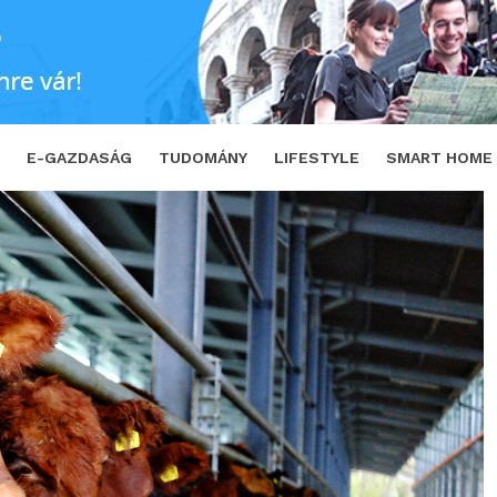
 forradalmasítja a jövőben az élőállat mérleg
E-GAZDASÁG
TUDOMÁNY
LIFESTYLE
SMART HOME