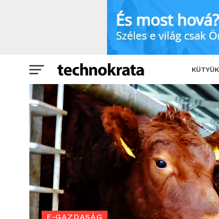
Ez a világszínvonalú magyar fejlesztés
KÜTYÜK
E-GAZDASÁG