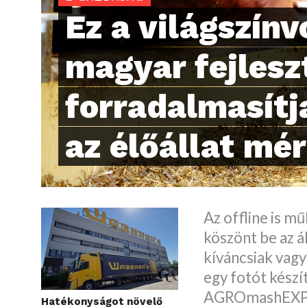
Ez a világszínv
magyar fejlesz
forradalmasítj
az élőállat mér
Az offline is m
köszönt be az á
kíváncsiak vag
egy fotót készí
AGROmashEXPO-
Hatékonyságot növelő