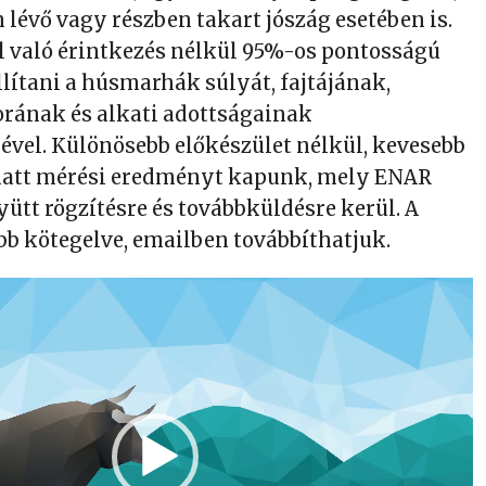
lévő vagy részben takart jószág esetében is.
al való érintkezés nélkül 95%-os pontosságú
lítani a húsmarhák súlyát, fajtájának,
rának és alkati adottságainak
ével. Különösebb előkészület nélkül, kevesebb
alatt mérési eredményt kapunk, mely ENAR
yütt rögzítésre és továbbküldésre kerül. A
b kötegelve, emailben továbbíthatjuk.