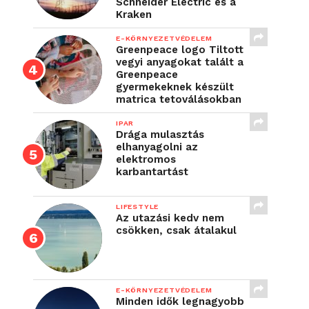
Schneider Electric és a
Kraken
E-KÖRNYEZETVÉDELEM
Greenpeace logo Tiltott
vegyi anyagokat talált a
Greenpeace
gyermekeknek készült
matrica tetoválásokban
IPAR
Drága mulasztás
elhanyagolni az
elektromos
karbantartást
LIFESTYLE
Az utazási kedv nem
csökken, csak átalakul
E-KÖRNYEZETVÉDELEM
Minden idők legnagyobb