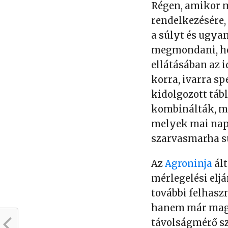
Régen, amikor m
rendelkezésére,
a súlyt és ugya
megmondani, ho
ellátásában az i
korra, ivarra sp
kidolgozott táb
kombinálták, ma
melyek mai napi
szarvasmarha s
Az
Agroninja
ált
mérlegelési elj
további felhasz
hanem már magáh
távolságmérő sz