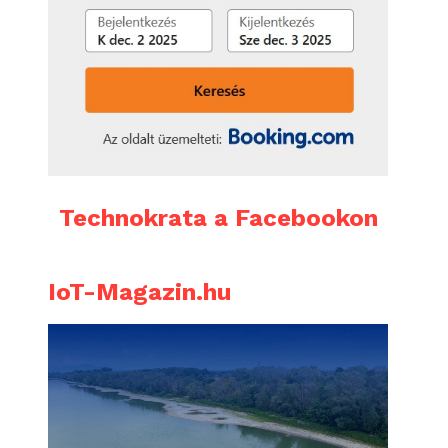
Technokrata a Facebookon
IoT-Magazin.hu