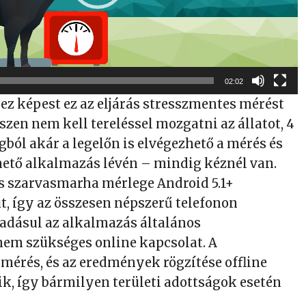
02:02
z képest ez az eljárás stresszmentes mérést
iszen nem kell tereléssel mozgatni az állatot, 4
gból akár a legelőn is elvégezhető a mérés és
thető alkalmazás lévén – mindig kéznél van.
lis szarvasmarha mérlege Android 5.1+
t, így az összesen népszerű telefonon
adásul az alkalmazás általános
em szükséges online kapcsolat. A
 mérés, és az eredmények rögzítése offline
, így bármilyen területi adottságok esetén