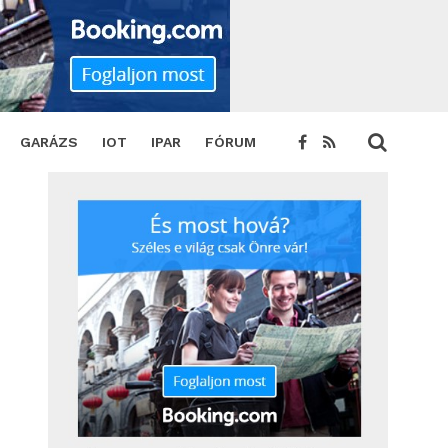
elést
SHARE
TWEET
GARÁZS
IOT
IPAR
FÓRUM