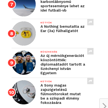
karbonlábnyomú
sporteseménye lehet az
idei futball-vb
KÜTYÜK
A Nothing bemutatta az
Ear (3a) fülhallgatót
BÜSZKESÉG
Az új mérnökgenerációt
köszöntötték:
diplomaátadót tartott a
Széchenyi István
Egyetem
KÜTYÜK
A Sony magas
zajszigetelésű
fülmonitorokat mutat
be a színpadi élmény
fokozására