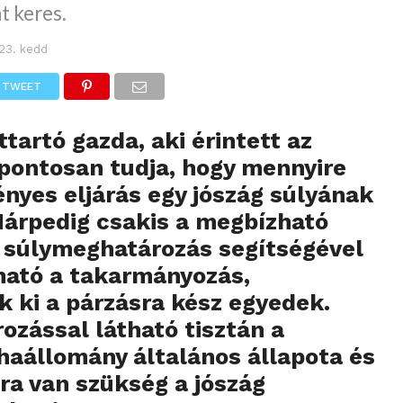
t keres.
 23. kedd
TWEET
tartó gazda, aki érintett az
 pontosan tudja, hogy mennyire
ényes eljárás egy jószág súlyának
árpedig csakis a megbízható
 súlymeghatározás segítségével
ható a takarmányozás,
k ki a párzásra kész egyedek.
ozással látható tisztán a
aállomány általános állapota és
tra van szükség a jószág