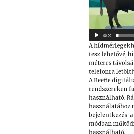
00:00
A hídmérlegekhe
tesz lehetővé, h
méteres távolsá
telefonra letöl
A Beefie digitá
rendszereken fu
használható. Rá
használatához n
bejelentkezés, a
módban működik
használható.