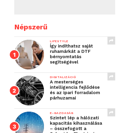
Népszerű
LIFESTYLE
Így indíthatsz saját
ruhamárkát a DTF
bérnyomtatás
segítségével
DIGITALIZÁCIÓ
A mesterséges
intelligencia fejlődése
és az ipari forradalom
párhuzamai
E-GAZDASÁG
Szintet lép a hálózati
kapacitás kihasználása
– összefogott a