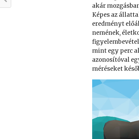
akár mozgásban 
Képes az állatt
eredményt előál
nemének, életko
figyelembevétel
mint egy perc 
azonosítóval eg
méréseket későb
Videólejátszó