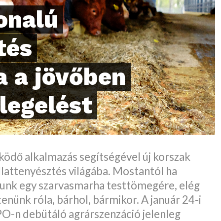
onalú
tés
a a jövőben
legelést
űködő alkalmazás segítségével új korszak
llattenyésztés világába. Mostantól ha
yunk egy szarvasmarha testtömegére, elég
tenünk róla, bárhol, bármikor. A január 24-i
n debütáló agrárszenzáció jelenleg