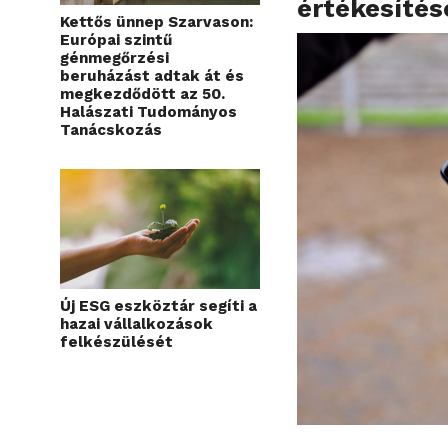
értékesítése
Kettős ünnep Szarvason:
Európai szintű
génmegőrzési
beruházást adtak át és
megkezdődött az 50.
Halászati Tudományos
Tanácskozás
Új ESG eszköztár segíti a
hazai vállalkozások
felkészülését