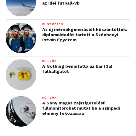
az idei futball-vb
BÜSZKESÉG
Az új mérnökgenerációt köszöntötték:
diplomaátadót tartott a Széchenyi
István Egyetem
KÜTYÜK
A Nothing bemutatta az Ear (3a)
fülhallgatót
KÜTYÜK
A Sony magas zajszigetelésű
fülmonitorokat mutat be a színpadi
élmény fokozására