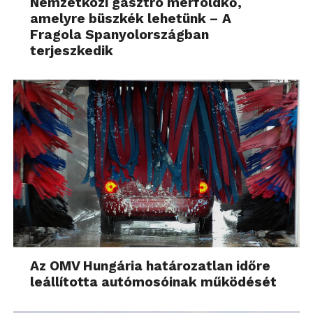
Nemzetközi gasztro mérföldkő,
amelyre büszkék lehetünk – A
Fragola Spanyolországban
terjeszkedik
Az OMV Hungária határozatlan időre
leállította autómosóinak működését