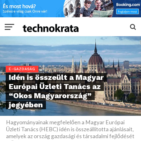
E-GAZDASÁG
Idén is összeült a Magyar
Európai Üzleti Tanács az
“Okos Magyarország”
jegyében
Hagyományainak megfelelően a Magyar Európai
Üzleti Tanács (HEBC) idén is összeállította ajánlásait,
amelyek az ország gazdasági és társadalmi fejlődését