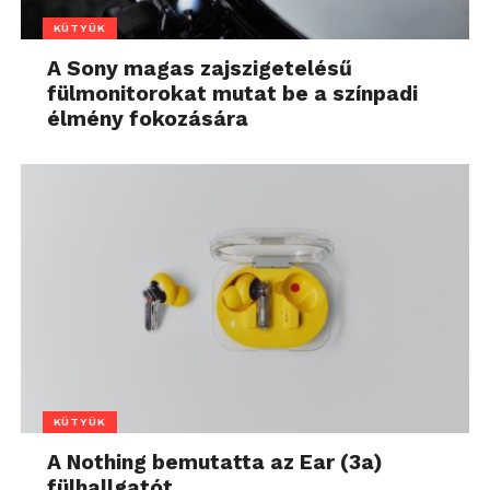
KÜTYÜK
A Sony magas zajszigetelésű
fülmonitorokat mutat be a színpadi
élmény fokozására
KÜTYÜK
A Nothing bemutatta az Ear (3a)
fülhallgatót