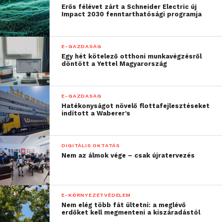
Erős félévet zárt a Schneider Electric új
hozzátette, hogy „az
Impact 2030 fenntarthatósági programja
„Invented in Hungary” –
„Magyarországi
E-GAZDASÁG
Egy hét kötelező otthoni munkavégzésről
találmány” szemlélet
döntött a Yettel Magyarország
már a kutatás-fejlesztési
ösztönzők aktuális
E-GAZDASÁG
Hatékonyságot növelő flottafejlesztéseket
reformjának is
indított a Waberer’s
köszönhető.”
DIGITÁLIS OKTATÁS
Nem az álmok vége – csak újratervezés
E-KÖRNYEZETVÉDELEM
Nem elég több fát ültetni: a meglévő
erdőket kell megmenteni a kiszáradástól