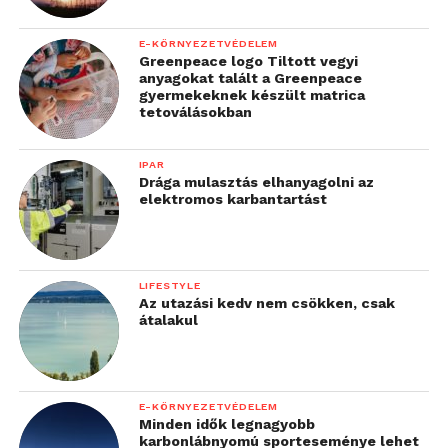
E-KÖRNYEZETVÉDELEM
Greenpeace logo Tiltott vegyi
anyagokat talált a Greenpeace
gyermekeknek készült matrica
tetoválásokban
IPAR
Drága mulasztás elhanyagolni az
elektromos karbantartást
LIFESTYLE
Az utazási kedv nem csökken, csak
átalakul
E-KÖRNYEZETVÉDELEM
Minden idők legnagyobb
karbonlábnyomú sporteseménye lehet