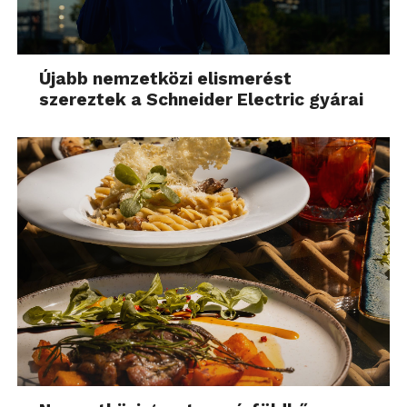
Újabb nemzetközi elismerést
szereztek a Schneider Electric gyárai