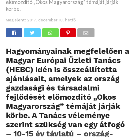
előmozdító „Okos Magyarország” témáját járják
körbe.
Megjelent:
2017. december 18. hétfő
Hagyományainak megfelelően a
Magyar Európai Üzleti Tanács
(HEBC) idén is összeállította
ajánlásait, amelyek az ország
gazdasági és társadalmi
fejlődését előmozdító „Okos
Magyarország” témáját járják
körbe. A Tanács véleménye
szerint szükség van egy átfogó
– 10-15 év távlatú – ország-