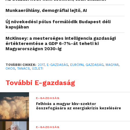
és az innováció nyújtotta lehetőségek
Munkaerőhiány, demográfiai lejtő, AI
kihasználásával, az oktatás átalakításával, valamint a
tudás alapú iparágak fejlesztésével érheti el. A
Új növekedési pólus formálódik Budapest déli
Tanács jelentésében összegzi, hogy az ország
kapujában
gazdaságának felgyorsításához minden eszköz
McKinsey: a mesterséges intelligencia gazdasági
rendelkezésre áll; a kormány több programmal is
értékteremtése a GDP 6-7%-át teheti ki
támogatja a digitális átalakulást, amely a fenntartható
Magyarországon 2030-ig
növekedés egyik záloga.
TOVÁBBI CIKKEK:
2017
,
E-GAZDASÁG
,
EURÓPAI
,
GAZDASÁG
,
MAGYAR
,
A Tanács jelentése a gazdasági szereplők
OKOS
,
TANÁCS
,
ÜZLETI
szemszögéből közelíti meg Magyarország jelenlegi
További E-gazdaság
helyzetét és fejlődésének kérdéseit, ajánlásokat
fogalmaz meg a kutatás-fejlesztési beruházások
további ösztönzésére, az e-oktatás széles körű
E-GAZDASÁG
bevezetésére és az állami ügyintézés elektronikussá
Felhívás a magyar kkv-szektor
összefogására az energiakrízis kezelésére
tételére (e-kormányzásra) vonatkozóan. Javaslatai
tartalmazzák többek között a gazdaság szerkezeti
átalakításának szükségességét, szorgalmazzák a
E-GAZDASÁG