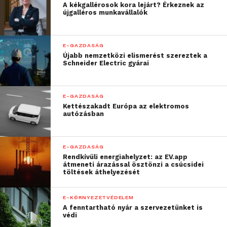
gazdaság fehérítésére tett további erőfeszítéseket, és
A kékgallérosok kora lejárt? Érkeznek az
újgalléros munkavállalók
az energiaipar hosszú-távú, stratégiai átgondolását.
E-GAZDASÁG
Újabb nemzetközi elismerést szereztek a
Schneider Electric gyárai
E-GAZDASÁG
Kettészakadt Európa az elektromos
autózásban
E-GAZDASÁG
Rendkívüli energiahelyzet: az EV.app
átmeneti árazással ösztönzi a csúcsidei
töltések áthelyezését
„Örömmel látjuk, hogy
E-KÖRNYEZETVÉDELEM
A fenntartható nyár a szervezetünket is
Magyarország elindult a
védi