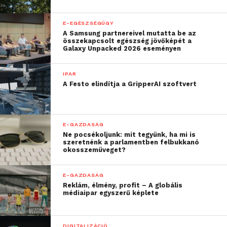
E-EGÉSZSÉGÜGY
A Samsung partnereivel mutatta be az
összekapcsolt egészség jövőképét a
Galaxy Unpacked 2026 eseményen
IPAR
Mialatt Magyarország csökkenő munkanélküliségi
A Festo elindítja a GripperAI szoftvert
mutatója fontos eredmény, a Tanács tagvállalatai
egyöntetűen érzik a képzett munkaerő hiányát. Az
oktatás átalakítására tett javaslatain felül ezért a
E-GAZDASÁG
tanács kitér az alulfoglalkoztatott rétegek – a
Ne pocsékoljunk: mit tegyünk, ha mi is
szeretnénk a parlamentben felbukkanó
gyermeket nevelő nők, a fogyatékkal élők és az
okosszemüveget?
idősebbek – bevonására a munkaerő piacra.
E-GAZDASÁG
Az „Okos Magyarország” megteremtéséhez az
Reklám, élmény, profit – A globális
médiaipar egyszerű képlete
elektronikus állami ügyintézés minél több területre
történő bevezetésére van szükség. Ez gyökeresen
alakítja át és teszi hatékonyabbá az állampolgárok és
DIGITALIZÁCIÓ