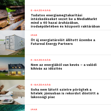
digitális átalakulás útján,
mert az ebben rejlő
E-GAZDASÁG
Tudatos energiamegtakarítási
fejlődési és gazdasági
intézkedéseket vezet be a MediaMarkt
mind a 40 hazai áruházában,
lehetőségek
irodaépületében és központi raktárában
kifogyhatatlanok.”
IPAR
Öt új energiatárolót állított üzembe a
Futureal Energy Partners
– mondta Jakab Roland, az HEBC elnöke, az Ericsson
Magyarország ügyvezető igazgatója.
E-GAZDASÁG
Nem az energiából van kevés – a valódi
„Örvendetesnek tartjuk a
kihívás az időzítés
Digitális Jólét Program
2.0 megalkotását, és
E-GAZDASÁG
Soha nem látott szintre pörögtek a
ennek valamennyi, a
hitelek: júniusban is rekordot döntött a
lakossági piac
közeljövőben
kialakítandó elemét,” és
IPAR