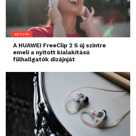
KÜTYÜK
A HUAWEI FreeClip 2 S új szintre
emeli a nyitott kialakítású
fülhallgatók dizájnját