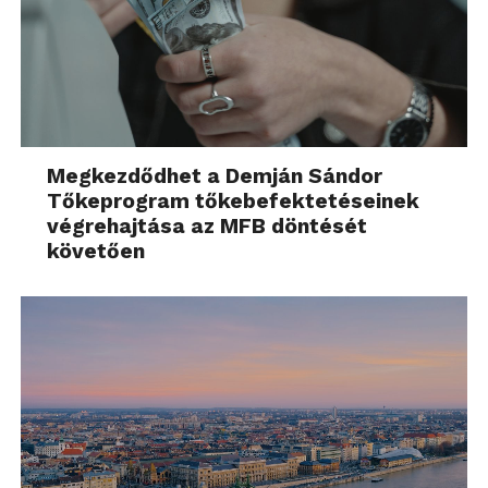
Megkezdődhet a Demján Sándor
Tőkeprogram tőkebefektetéseinek
végrehajtása az MFB döntését
követően