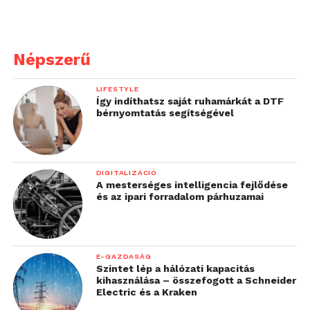
Népszerű
LIFESTYLE
Így indíthatsz saját ruhamárkát a DTF
bérnyomtatás segítségével
DIGITALIZÁCIÓ
A mesterséges intelligencia fejlődése
és az ipari forradalom párhuzamai
E-GAZDASÁG
Szintet lép a hálózati kapacitás
kihasználása – összefogott a Schneider
Electric és a Kraken