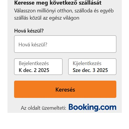
A Tanács véleménye szerint az oktatás és az
innováció fejlesztése, a hozzáértő munkaerő
megteremtése, valamint az e-kormányzásra való
átállás azok a területek, amelyek az ország
versenyképességére és a befektetések
növekedésére is hatással vannak, így hosszú távon
az ország gazdasági gyarapodásának és társadalmi
fejlődésének zálogai.