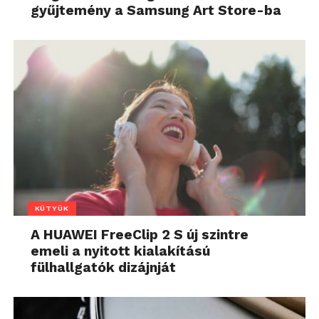
gyűjtemény a Samsung Art Store-ba
KÜTYÜK
A HUAWEI FreeClip 2 S új szintre
emeli a nyitott kialakítású
fülhallgatók dizájnját