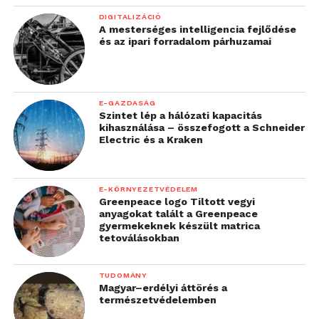
DIGITALIZÁCIÓ
A mesterséges intelligencia fejlődése
és az ipari forradalom párhuzamai
E-GAZDASÁG
Szintet lép a hálózati kapacitás
kihasználása – összefogott a Schneider
Electric és a Kraken
E-KÖRNYEZETVÉDELEM
Greenpeace logo Tiltott vegyi
anyagokat talált a Greenpeace
gyermekeknek készült matrica
tetoválásokban
TUDOMÁNY
Magyar–erdélyi áttörés a
természetvédelemben