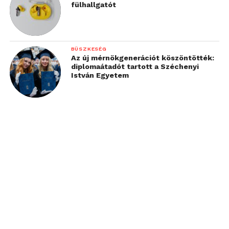
fülhallgatót
BÜSZKESÉG
Az új mérnökgenerációt köszöntötték:
diplomaátadót tartott a Széchenyi
István Egyetem