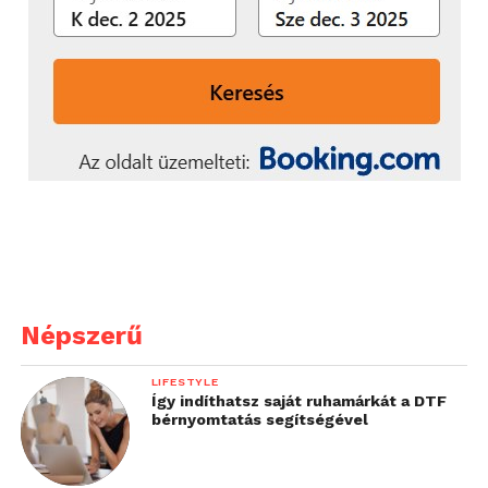
Népszerű
LIFESTYLE
Így indíthatsz saját ruhamárkát a DTF
bérnyomtatás segítségével