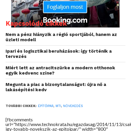
Kapcsolódó cikkek
A megrendelések növekedésével párhuzamosan
Nem a pénz hiányzik a régió sportjából, hanem az
üzleti modell
javulásra számítanak a magyar cégvezetők az
árbevételben is, bár ennek üteme csak fele a
Ipari és logisztikai beruházások: így történik a
kibocsátás várt bővülésének: átlagosan 2,8 százalék
tervezés
idén, és 2,6 százalék jövőre. Ezeket az értékeket a
Miért lett az antracitszürke a modern otthonok
cégvezetők 69 százaléka látja reálisnak – a
egyik kedvenc színe?
magasépítés képviselői a bevételben is
optimistábbak.
Megunta a piac a bizonytalanságot: újra nő a
lakásépítési kedv
A felmérés készítői azt is megkérdezték a
résztvevőktől, hogy hajlandók-e önköltségi áron
TOVÁBBI CIKKEK:
ÉPÍTŐIPAR
,
MTI
,
NÖVEKEDÉS
vagy akár kisebb veszteséggel is szerződni az
üzletmenet fenntartása érdekében. Ebben
[fbcomments
url="https://www.technokrata.hu/egazdasag/2014/11/13/csa
Magyarország tavaly óta nagyot lépett előre.
igy-tovabb-novekszik-az-epitoipar/" width="800"