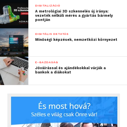
DIGITALIZÁCIÓ
A metrológiai 3D szkennelés új iránya:
Forrás: MTI
vezeték nélküli mérés a gyártás bármely
pontján
DIGITÁLIS OKTATÁS
Minőségi képzések, nemzetközi környezet
E-GAZDASÁG
Jóváírással és ajándékokkal várják a
bankok a diákokat