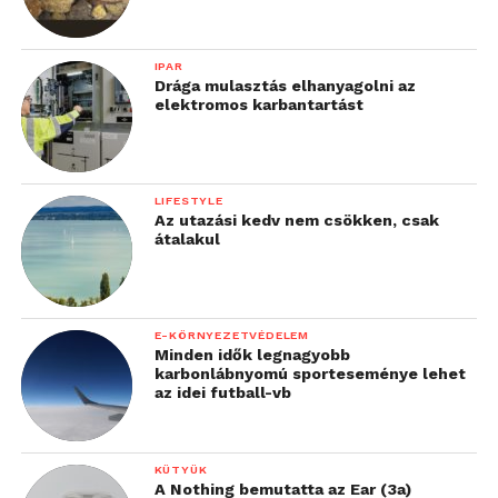
IPAR
Drága mulasztás elhanyagolni az
elektromos karbantartást
LIFESTYLE
Az utazási kedv nem csökken, csak
átalakul
E-KÖRNYEZETVÉDELEM
Minden idők legnagyobb
karbonlábnyomú sporteseménye lehet
az idei futball-vb
KÜTYÜK
A Nothing bemutatta az Ear (3a)