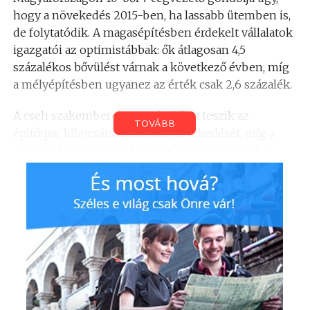
hogy a növekedés 2015-ben, ha lassabb ütemben is,
de folytatódik. A magasépítésben érdekelt vállalatok
igazgatói az optimistábbak: ők átlagosan 4,5
százalékos bővülést várnak a következő évben, míg
a mélyépítésben ugyanez az érték csak 2,6 százalék.
A cseh szakemberek 3,4 százalékra teszik az
TOVÁBB
építőipar kibocsátásának idei növekedését, míg a
szlovák és a lengyel cégvezetők többé-kevésbé
stagnálásra számítanak.