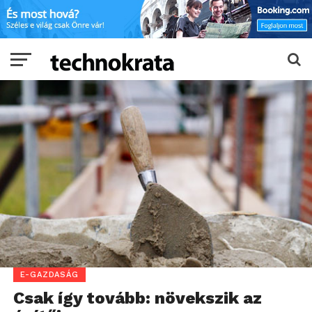
E-GAZDASÁG
Csak így tovább: növekszik az