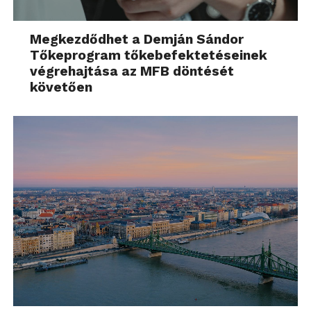
Megkezdődhet a Demján Sándor
Tőkeprogram tőkebefektetéseinek
végrehajtása az MFB döntését
követően