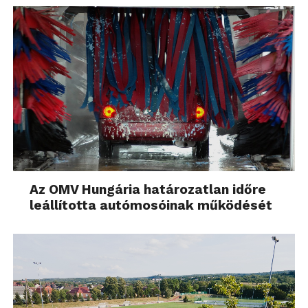
Az OMV Hungária határozatlan időre
leállította autómosóinak működését