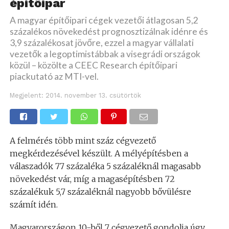
építőipar
A magyar építőipari cégek vezetői átlagosan 5,2
százalékos növekedést prognosztizálnak idénre és
3,9 százalékosat jövőre, ezzel a magyar vállalati
vezetők a legoptimistábbak a visegrádi országok
közül – közölte a CEEC Research építőipari
piackutató az MTI-vel.
Megjelent:
2014. november 13. csütörtök
A felmérés több mint száz cégvezető
megkérdezésével készült. A mélyépítésben a
válaszadók 77 százaléka 5 százaléknál magasabb
növekedést vár, míg a magasépítésben 72
százalékuk 5,7 százaléknál nagyobb bővülésre
számít idén.
Magyarországon 10-ből 7 cégvezető gondolja úgy,