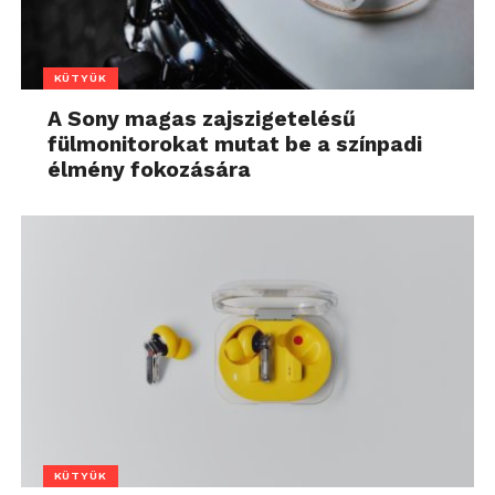
KÜTYÜK
A Sony magas zajszigetelésű
fülmonitorokat mutat be a színpadi
élmény fokozására
KÜTYÜK