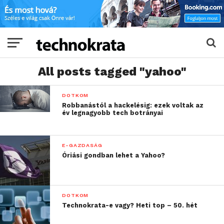
All posts tagged "yahoo"
DOTKOM
Robbanástól a hackelésig: ezek voltak az
év legnagyobb tech botrányai
E-GAZDASÁG
Óriási gondban lehet a Yahoo?
DOTKOM
Technokrata-e vagy? Heti top – 50. hét