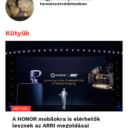
természetvédelemben
Kütyük
KÜTYÜK
A HONOR mobilokra is elérhetők
lesznek az ARRI megoldásai