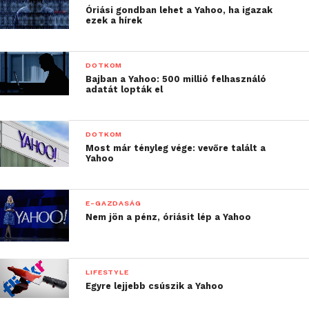
Óriási gondban lehet a Yahoo, ha igazak
ezek a hírek
DOTKOM
Bajban a Yahoo: 500 millió felhasználó
adatát lopták el
DOTKOM
Most már tényleg vége: vevőre talált a
Yahoo
E-GAZDASÁG
Nem jön a pénz, óriásit lép a Yahoo
LIFESTYLE
Egyre lejjebb csúszik a Yahoo