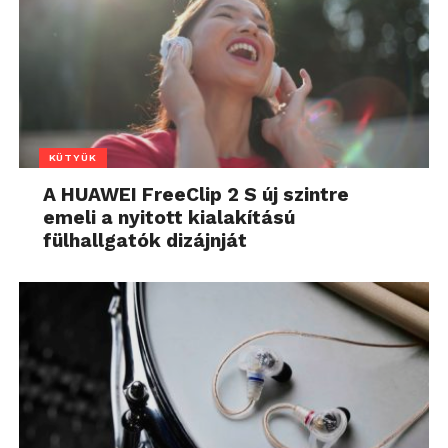
KÜTYÜK
A HUAWEI FreeClip 2 S új szintre
emeli a nyitott kialakítású
fülhallgatók dizájnját