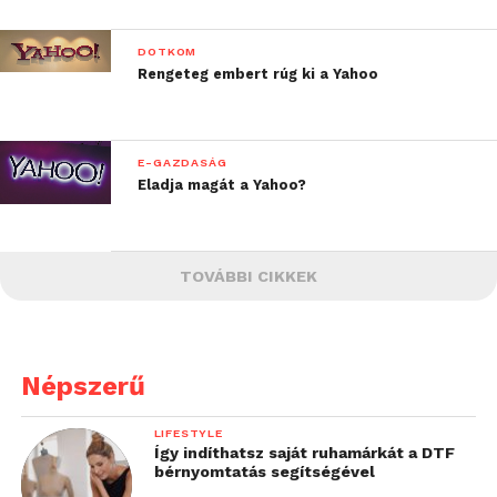
DOTKOM
Rengeteg embert rúg ki a Yahoo
E-GAZDASÁG
Eladja magát a Yahoo?
TOVÁBBI CIKKEK
Népszerű
LIFESTYLE
Így indíthatsz saját ruhamárkát a DTF
bérnyomtatás segítségével