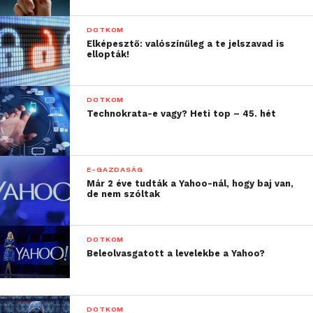
DOTKOM
Elképesztő: valószínűleg a te jelszavad is
ellopták!
DOTKOM
Technokrata-e vagy? Heti top – 45. hét
E-GAZDASÁG
Már 2 éve tudták a Yahoo-nál, hogy baj van,
de nem szóltak
DOTKOM
Beleolvasgatott a levelekbe a Yahoo?
DOTKOM