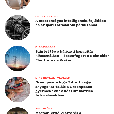
DIGITALIZÁCIÓ
A mesterséges intelligencia fejlődése
és az ipari forradalom párhuzamai
E-GAZDASÁG
Szintet lép a hálózati kapacitás
kihasználása – összefogott a Schneider
Electric és a Kraken
E-KÖRNYEZETVÉDELEM
Greenpeace logo Tiltott vegyi
anyagokat talált a Greenpeace
gyermekeknek készült matrica
tetoválásokban
TUDOMÁNY
Magyar–erdélyi áttörés a