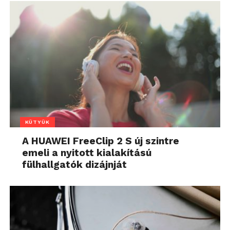
KÜTYÜK
A HUAWEI FreeClip 2 S új szintre
emeli a nyitott kialakítású
fülhallgatók dizájnját