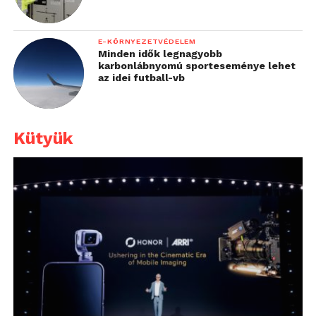
E-KÖRNYEZETVÉDELEM
Minden idők legnagyobb
karbonlábnyomú sporteseménye lehet
az idei futball-vb
Kütyük