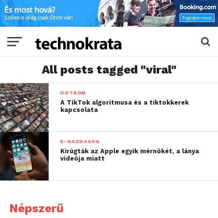
All posts tagged "viral"
DOTKOM
A TikTok algoritmusa és a tiktokkerek
kapcsolata
E-GAZDASÁG
Kirúgták az Apple egyik mérnökét, a lánya
videója miatt
Népszerű