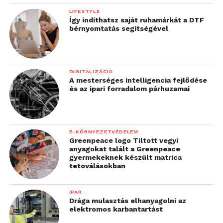
LIFESTYLE
Így indíthatsz saját ruhamárkát a DTF
bérnyomtatás segítségével
DIGITALIZÁCIÓ
A mesterséges intelligencia fejlődése
és az ipari forradalom párhuzamai
E-KÖRNYEZETVÉDELEM
Greenpeace logo Tiltott vegyi
anyagokat talált a Greenpeace
gyermekeknek készült matrica
tetoválásokban
IPAR
Drága mulasztás elhanyagolni az
elektromos karbantartást