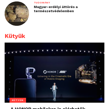
TUDOMÁNY
Magyar–erdélyi áttörés a
természetvédelemben
Kütyük
KÜTYÜK