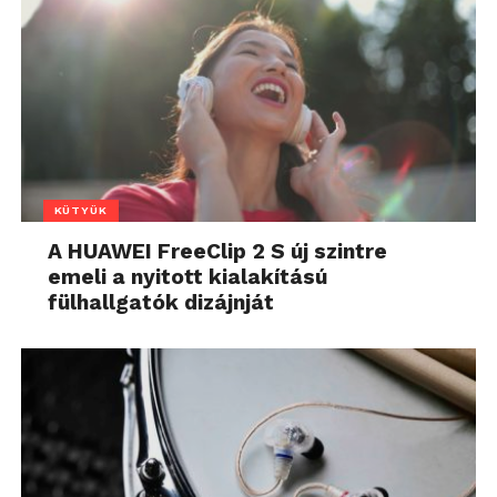
KÜTYÜK
A HUAWEI FreeClip 2 S új szintre
emeli a nyitott kialakítású
fülhallgatók dizájnját