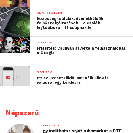
ADATVÉDELEM
Közösségi oldalak, üzenetküldők,
felhőszolgáltatások – a csalók
legtöbbször itt csapnak le
DOTKOM
Frissítés: Csúnyán átverte a felhasználókat
a Google
DOTKOM
Itt az üzenetküldő, ami nélkülünk is
válaszol egy kérdésre
Népszerű
LIFESTYLE
Így indíthatsz saját ruhamárkát a DTF