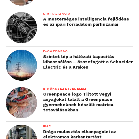
DIGITALIZÁCIÓ
A mesterséges intelligencia fejlődése
és az ipari forradalom párhuzamai
E-GAZDASÁG
Szintet lép a hálózati kapacitás
kihasználása – összefogott a Schneider
Electric és a Kraken
E-KÖRNYEZETVÉDELEM
Greenpeace logo Tiltott vegyi
anyagokat talált a Greenpeace
gyermekeknek készült matrica
tetoválásokban
IPAR
Drága mulasztás elhanyagolni az
elektromos karbantartást