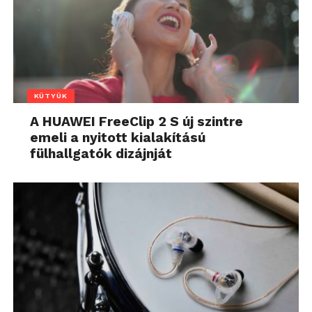
KÜTYÜK
A HUAWEI FreeClip 2 S új szintre
emeli a nyitott kialakítású
fülhallgatók dizájnját