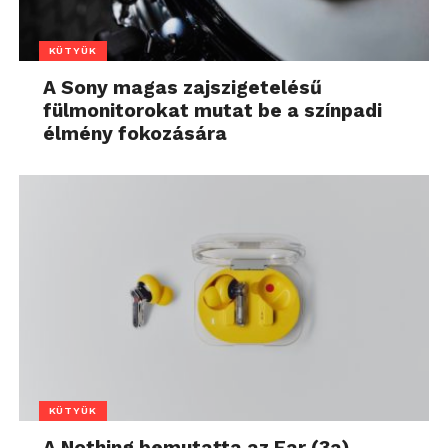
KÜTYÜK
A Sony magas zajszigetelésű
fülmonitorokat mutat be a színpadi
élmény fokozására
KÜTYÜK
A Nothing bemutatta az Ear (3a)