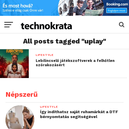
All posts tagged "uplay"
LIFESTYLE
Lebilincselő játékszoftverek a felhőtlen
szórakozásért
Népszerű
LIFESTYLE
Így indíthatsz saját ruhamárkát a DTF
bérnyomtatás segítségével