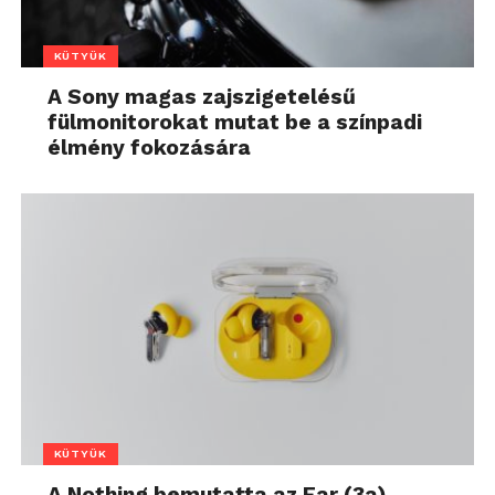
KÜTYÜK
A Sony magas zajszigetelésű
fülmonitorokat mutat be a színpadi
élmény fokozására
KÜTYÜK
A Nothing bemutatta az Ear (3a)