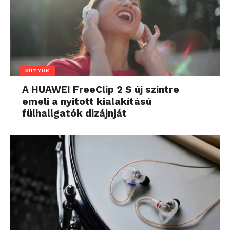
KÜTYÜK
A HUAWEI FreeClip 2 S új szintre
emeli a nyitott kialakítású
fülhallgatók dizájnját