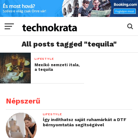
All posts tagged "tequila"
LIFESTYLE
Mexikó nemzeti itala,
a tequila
Népszerű
LIFESTYLE
Így indíthatsz saját ruhamárkát a DTF
bérnyomtatás segítségével