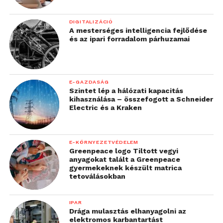
DIGITALIZÁCIÓ
A mesterséges intelligencia fejlődése
és az ipari forradalom párhuzamai
E-GAZDASÁG
Szintet lép a hálózati kapacitás
kihasználása – összefogott a Schneider
Electric és a Kraken
E-KÖRNYEZETVÉDELEM
Greenpeace logo Tiltott vegyi
anyagokat talált a Greenpeace
gyermekeknek készült matrica
tetoválásokban
IPAR
Drága mulasztás elhanyagolni az
elektromos karbantartást