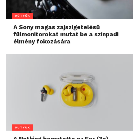
KÜTYÜK
A Sony magas zajszigetelésű
fülmonitorokat mutat be a színpadi
élmény fokozására
KÜTYÜK
A Nothing bemutatta az Ear (3a)