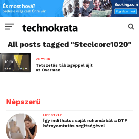
All posts tagged "Steelcore1020"
KÜTYÜK
Tetszetős táblagéppel újít
az Overmax
Népszerű
LIFESTYLE
Így indíthatsz saját ruhamárkát a DTF
bérnyomtatás segítségével