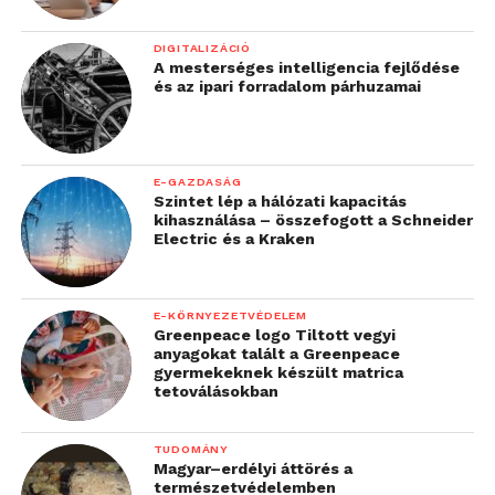
DIGITALIZÁCIÓ
A mesterséges intelligencia fejlődése
és az ipari forradalom párhuzamai
E-GAZDASÁG
Szintet lép a hálózati kapacitás
kihasználása – összefogott a Schneider
Electric és a Kraken
E-KÖRNYEZETVÉDELEM
Greenpeace logo Tiltott vegyi
anyagokat talált a Greenpeace
gyermekeknek készült matrica
tetoválásokban
TUDOMÁNY
Magyar–erdélyi áttörés a
természetvédelemben