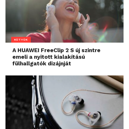
KÜTYÜK
A HUAWEI FreeClip 2 S új szintre
emeli a nyitott kialakítású
fülhallgatók dizájnját