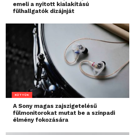
emeli a nyitott kialakítású
fülhallgatók dizájnját
KÜTYÜK
A Sony magas zajszigetelésű
fülmonitorokat mutat be a színpadi
élmény fokozására