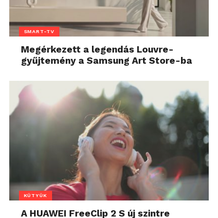
SMART-TV
Megérkezett a legendás Louvre-
gyűjtemény a Samsung Art Store-ba
KÜTYÜK
A HUAWEI FreeClip 2 S új szintre