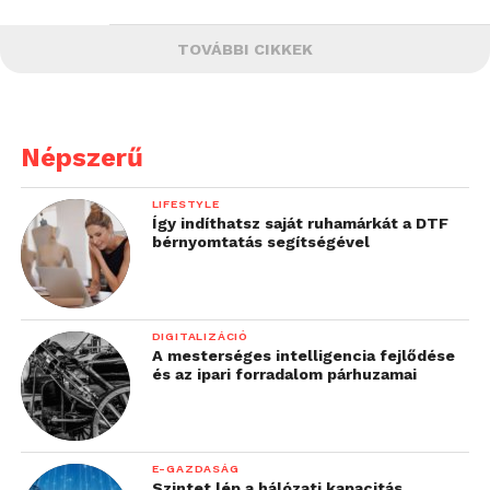
TOVÁBBI CIKKEK
Népszerű
LIFESTYLE
Így indíthatsz saját ruhamárkát a DTF
bérnyomtatás segítségével
DIGITALIZÁCIÓ
A mesterséges intelligencia fejlődése
és az ipari forradalom párhuzamai
E-GAZDASÁG
Szintet lép a hálózati kapacitás