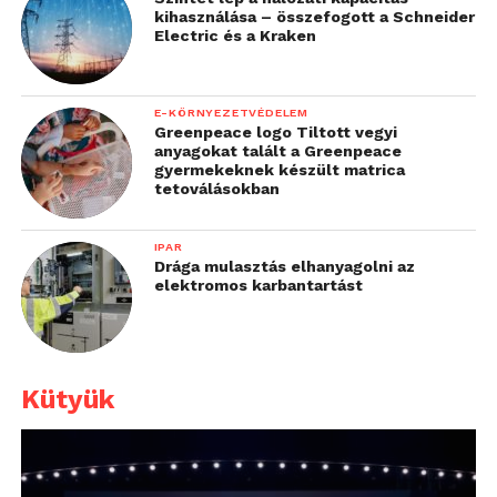
kihasználása – összefogott a Schneider
Electric és a Kraken
E-KÖRNYEZETVÉDELEM
Greenpeace logo Tiltott vegyi
anyagokat talált a Greenpeace
gyermekeknek készült matrica
tetoválásokban
IPAR
Drága mulasztás elhanyagolni az
elektromos karbantartást
Kütyük