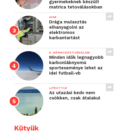
gyermekeknek készült
matrica tetoválásokban
IPAR
Drága mulasztás
elhanyagolni az
elektromos
karbantartást
E-KÖRNYEZETVÉDELEM
Minden idők legnagyobb
karbonlábnyomú
sporteseménye lehet az
idei futball-vb
LIFESTYLE
Az utazási kedv nem
csökken, csak átalakul
Kütyük