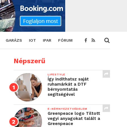
GARÁZS
IOT
IPAR
FÓRUM
Népszerű
LIFESTYLE
Így indíthatsz saját
ruhamárkát a DTF
bérnyomtatás
segítségével
E-KÖRNYEZETVÉDELEM
Greenpeace logo Tiltott
vegyi anyagokat talált a
Greenpeace