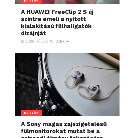
KÜTYÜK
A HUAWEI FreeClip 2 S új
szintre emeli a nyitott
kialakítású fülhallgatók
dizájnját
2026. JÚLIUS 15. SZERDA
KÜTYÜK
A Sony magas zajszigetelésű
fülmonitorokat mutat be a