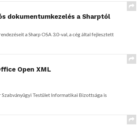
iós dokumentumkezelés a Sharptól
ndezéseit a Sharp OSA 3.0-val, a cég által fejlesztett
Office Open XML
Szabványügyi Testület Informatikai Bizottsága is