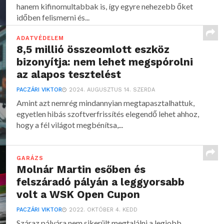
hanem kifinomultabbak is, így egyre nehezebb őket
időben felismerni és...
ADATVÉDELEM
8,5 millió összeomlott eszköz
bizonyítja: nem lehet megspórolni
az alapos tesztelést
PACZÁRI VIKTOR
2024. AUGUSZTUS 14. SZERDA
Amint azt nemrég mindannyian megtapasztalhattuk,
egyetlen hibás szoftverfrissítés elegendő lehet ahhoz,
hogy a fél világot megbénítsa,...
GARÁZS
Molnár Martin esőben és
felszáradó pályán a leggyorsabb
volt a WSK Open Cupon
PACZÁRI VIKTOR
2022. OKTÓBER 4. KEDD
Száraz pályára nem sikerült megtalálni a legjobb