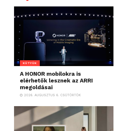
KÜTYÜK
A HONOR mobilokra is
elérhetők lesznek az ARRI
megoldásai
2026. AUGUSZTUS 6. CSÜTÖRTÖK