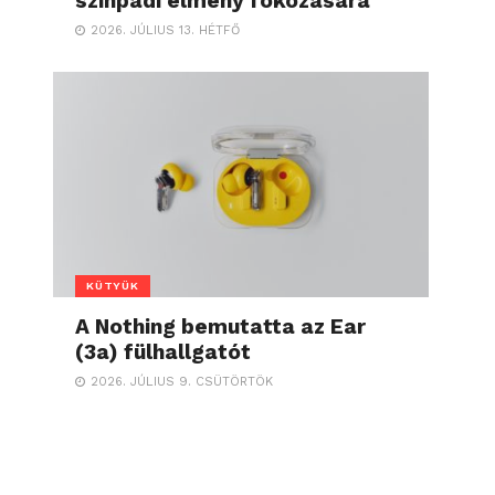
színpadi élmény fokozására
2026. JÚLIUS 13. HÉTFŐ
KÜTYÜK
A Nothing bemutatta az Ear
(3a) fülhallgatót
2026. JÚLIUS 9. CSÜTÖRTÖK