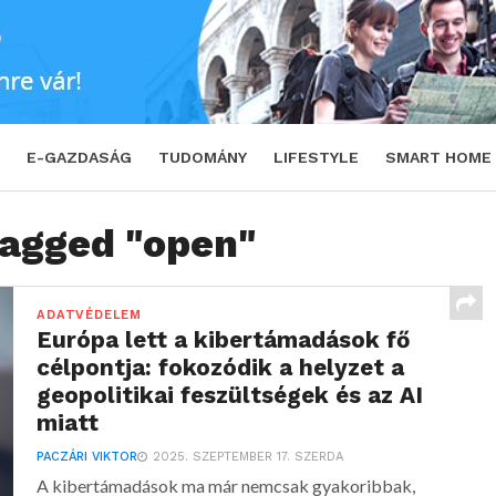
E-GAZDASÁG
TUDOMÁNY
LIFESTYLE
SMART HOME
tagged "open"
ADATVÉDELEM
Európa lett a kibertámadások fő
célpontja: fokozódik a helyzet a
geopolitikai feszültségek és az AI
miatt
PACZÁRI VIKTOR
2025. SZEPTEMBER 17. SZERDA
A kibertámadások ma már nemcsak gyakoribbak,