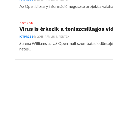
Az Open Library információmegosztó projekt a valaha í
DOTKOM
Vírus is érkezik a teniszcsillagos vi
ICTPRESS
2011. ÁPRILIS 1. PÉNTEK
Serena Williams az US Open múlt szombati elődöntőjéb
netes...