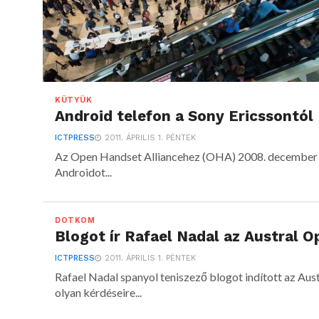
KÜTYÜK
Android telefon a Sony Ericssontól
ICTPRESS
2011. ÁPRILIS 1. PÉNTEK
Az Open Handset Alliancehez (OHA) 2008. december 9-
Androidot...
DOTKOM
Blogot ír Rafael Nadal az Austral O
ICTPRESS
2011. ÁPRILIS 1. PÉNTEK
Rafael Nadal spanyol teniszező blogot indított az Aus
olyan kérdéseire...