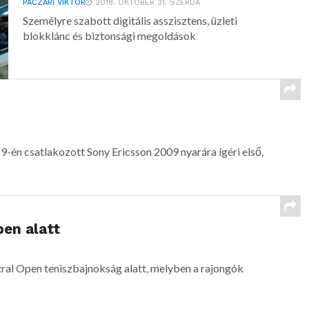
PACZÁRI VIKTOR
2018. OKTÓBER 31. SZERDA
Személyre szabott digitális asszisztens, üzleti
blokklánc és biztonsági megoldások
én csatlakozott Sony Ericsson 2009 nyarára ígéri első,
pen alatt
tral Open teniszbajnokság alatt, melyben a rajongók