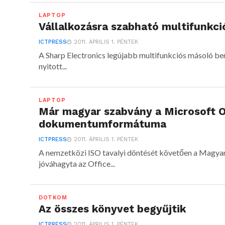
LAPTOP
Vállalkozásra szabható multifunkc
ICTPRESS
2011. ÁPRILIS 1. PÉNTEK
A Sharp Electronics legújabb multifunkciós másoló bere
nyitott...
LAPTOP
Már magyar szabvány a Microsoft 
dokumentumformátuma
ICTPRESS
2011. ÁPRILIS 1. PÉNTEK
A nemzetközi ISO tavalyi döntését követően a Magyar 
jóváhagyta az Office...
DOTKOM
Az összes könyvet begyűjtik
ICTPRESS
2011. ÁPRILIS 1. PÉNTEK