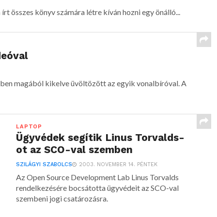
rt összes könyv számára létre kíván hozni egy önálló...
deóval
en magából kikelve üvöltözött az egyik vonalbíróval. A
LAPTOP
Ügyvédek segítik Linus Torvalds-
ot az SCO-val szemben
SZILÁGYI SZABOLCS
2003. NOVEMBER 14. PÉNTEK
Az Open Source Development Lab Linus Torvalds
rendelkezésére bocsátotta ügyvédeit az SCO-val
szembeni jogi csatározásra.