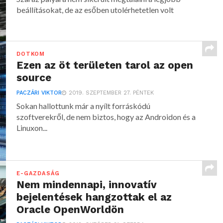
beállításokat, de az esőben utolérhetetlen volt
DOTKOM
Ezen az öt területen tarol az open
source
PACZÁRI VIKTOR
2019. SZEPTEMBER 27. PÉNTEK
Sokan hallottunk már a nyílt forráskódú
szoftverekről, de nem biztos, hogy az Androidon és a
Linuxon...
E-GAZDASÁG
Nem mindennapi, innovatív
bejelentések hangzottak el az
Oracle OpenWorldön