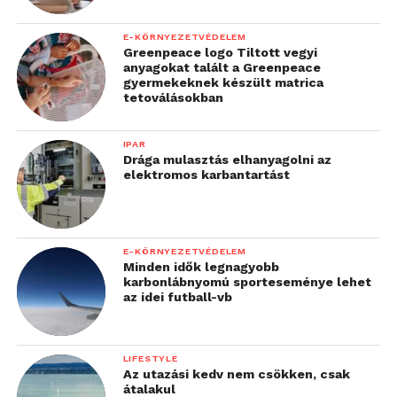
E-KÖRNYEZETVÉDELEM
Greenpeace logo Tiltott vegyi
anyagokat talált a Greenpeace
gyermekeknek készült matrica
tetoválásokban
IPAR
Drága mulasztás elhanyagolni az
elektromos karbantartást
E-KÖRNYEZETVÉDELEM
Minden idők legnagyobb
karbonlábnyomú sporteseménye lehet
az idei futball-vb
LIFESTYLE
Az utazási kedv nem csökken, csak
átalakul