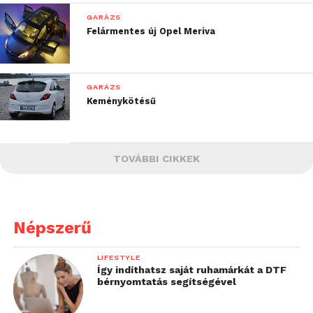
GARÁZS
Felármentes új Opel Meriva
GARÁZS
Keménykötésű
TOVÁBBI CIKKEK
Népszerű
LIFESTYLE
Így indíthatsz saját ruhamárkát a DTF
bérnyomtatás segítségével