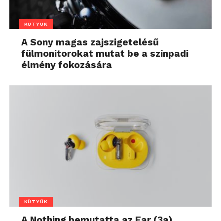
KÜTYÜK
A Sony magas zajszigetelésű
fülmonitorokat mutat be a színpadi
élmény fokozására
KÜTYÜK
A Nothing bemutatta az Ear (3a)