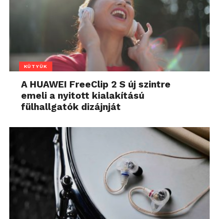
KÜTYÜK
A HUAWEI FreeClip 2 S új szintre
emeli a nyitott kialakítású
fülhallgatók dizájnját