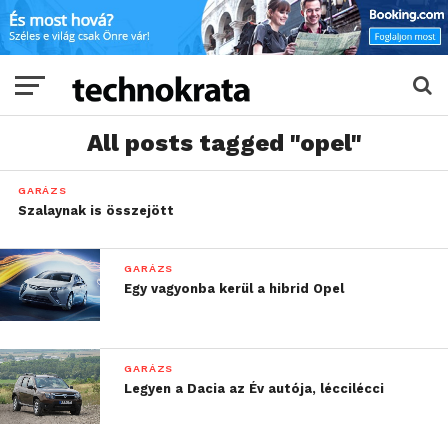
All posts tagged "opel"
GARÁZS
Szalaynak is összejött
GARÁZS
Egy vagyonba kerül a hibrid Opel
GARÁZS
Legyen a Dacia az Év autója, léccilécci