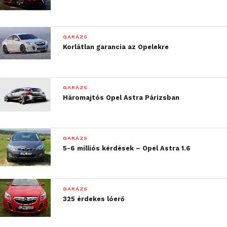
GARÁZS
Korlátlan garancia az Opelekre
GARÁZS
Háromajtós Opel Astra Párizsban
GARÁZS
5-6 milliós kérdések – Opel Astra 1.6
GARÁZS
325 érdekes lóerő