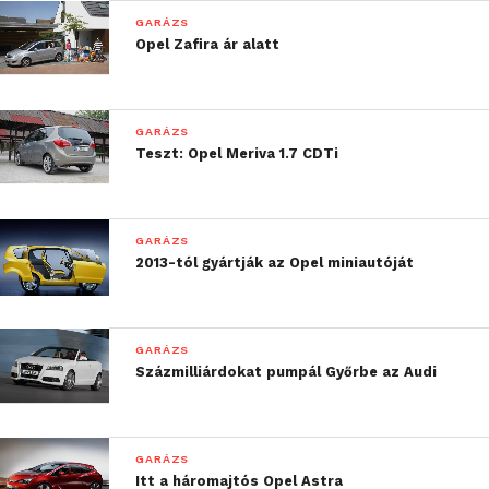
GARÁZS
Opel Zafira ár alatt
GARÁZS
Teszt: Opel Meriva 1.7 CDTi
GARÁZS
2013-tól gyártják az Opel miniautóját
GARÁZS
Százmilliárdokat pumpál Győrbe az Audi
GARÁZS
Itt a háromajtós Opel Astra