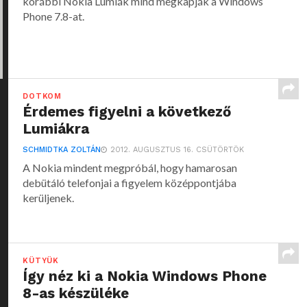
korábbi Nokia Lumiák mind megkapják a Windows
Phone 7.8-at.
DOTKOM
Érdemes figyelni a következő
Lumiákra
SCHMIDTKA ZOLTÁN
2012. AUGUSZTUS 16. CSÜTÖRTÖK
A Nokia mindent megpróbál, hogy hamarosan
debütáló telefonjai a figyelem középpontjába
kerüljenek.
KÜTYÜK
Így néz ki a Nokia Windows Phone
8-as készüléke