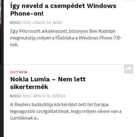
Így neveld a csempédet Windows
Phone-on!
KOCI
2012. JÚNIUS 26. KEDD
Egy Microsoft alkalmazott, bizonyos Ben Rudolph
megmutatja, milyen a főablaka a Windows Phone 7.8-
nak.
DOTKOM
Nokia Lumia – Nem lett
sikertermék
KOCI
2012. ÁPRILIS 18. SZERDA
A Reuters tudósítója körkérdést tett fel Európa
legnagyobb szolgáltatóinak, hogy milyen sikere van a
Lumiáknak a...