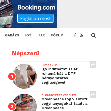
GARÁZS
IOT
IPAR
FÓRUM
Népszerű
LIFESTYLE
Így indíthatsz saját
ruhamárkát a DTF
bérnyomtatás
segítségével
E-KÖRNYEZETVÉDELEM
Greenpeace logo Tiltott
vegyi anyagokat talált a
Greenpeace