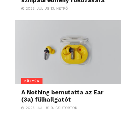
színpadi élmény fokozására
2026. JÚLIUS 13. HÉTFŐ
KÜTYÜK
A Nothing bemutatta az Ear
(3a) fülhallgatót
2026. JÚLIUS 9. CSÜTÖRTÖK