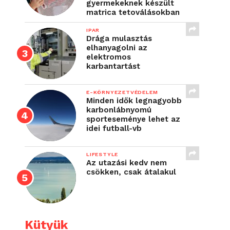
gyermekeknek készült
matrica tetoválásokban
IPAR
Drága mulasztás
elhanyagolni az
elektromos
karbantartást
E-KÖRNYEZETVÉDELEM
Minden idők legnagyobb
karbonlábnyomú
sporteseménye lehet az
idei futball-vb
LIFESTYLE
Az utazási kedv nem
csökken, csak átalakul
Kütyük