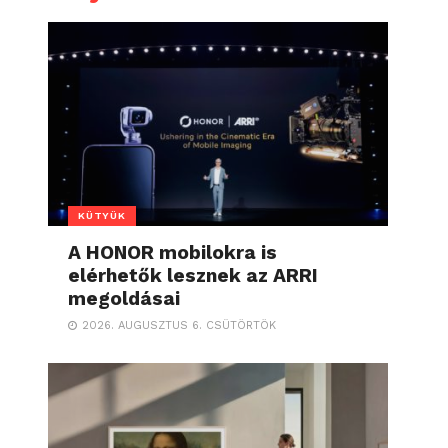
KÜTYÜK
A HONOR mobilokra is
elérhetők lesznek az ARRI
megoldásai
2026. AUGUSZTUS 6. CSÜTÖRTÖK