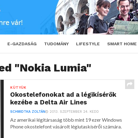
E-GAZDASÁG
TUDOMÁNY
LIFESTYLE
SMART HOME
ged "Nokia Lumia"
KÜTYÜK
Okostelefonokat ad a légikísérők
kezébe a Delta Air Lines
SCHMIDTKA ZOLTÁN
2013. SZEPTEMBER 24. KEDD
Az amerikai légitársaság több mint 19 ezer Windows
Phone okostelefont vásárolt légiutaskísérői számára.