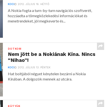
KOCI
2012. JÚLIUS 16. HÉTFŐ
A Nokia fogta a turn-by-turn navigációs szoftverét,
hozzáadta a tömegközlekedési információkat és
menetrendeket, jól megkeverte és...
DOTKOM
Nem jött be a Nokiának Kína. Nincs
“Nihao”!
KOCI
2012. JÚLIUS 13. PÉNTEK
Hat boltjából négyet kénytelen bezárni a Nokia
Kínában. A dolgozók mennek az utcára.
KÜTYÜK