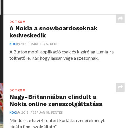
DOTKOM
A Nokia a snowboardosoknak
kedveskedik
KOCI
2013. MÁRCIUS 5. KEDD
A Burton mobil applikáció csak és kizárólag Lumia-ra
tölthető le. Kár, hogy lassan vége a szezonnak.
DOTKOM
Nagy-Britanniában elindult a
Nokia online zeneszolgáltatása
KOCI
2013. FEBRUÁR 15. PÉNTEK
Mindössze havi 4 fontért korlátlan zenei élményt
kínál a finn „szolgáltató”.