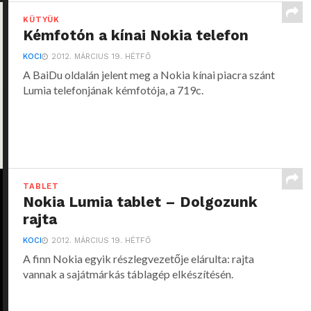
KÜTYÜK
Kémfotón a kínai Nokia telefon
KOCI
2012. MÁRCIUS 19. HÉTFŐ
A BaiDu oldalán jelent meg a Nokia kínai piacra szánt
Lumia telefonjának kémfotója, a 719c.
TABLET
Nokia Lumia tablet – Dolgozunk
rajta
KOCI
2012. MÁRCIUS 19. HÉTFŐ
A finn Nokia egyik részlegvezetője elárulta: rajta
vannak a sajátmárkás táblagép elkészítésén.