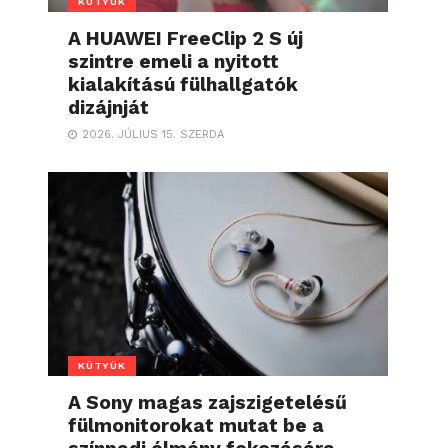
KÜTYÜK
A HUAWEI FreeClip 2 S új
szintre emeli a nyitott
kialakítású fülhallgatók
dizájnját
2026. JÚLIUS 15. SZERDA
KÜTYÜK
A Sony magas zajszigetelésű
fülmonitorokat mutat be a