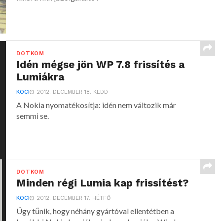
DOTKOM
Idén mégse jön WP 7.8 frissítés a
Lumiákra
KOCI
2012. DECEMBER 18. KEDD
A Nokia nyomatékosítja: idén nem változik már
semmi se.
DOTKOM
Minden régi Lumia kap frissítést?
KOCI
2012. DECEMBER 17. HÉTFŐ
Úgy tűnik, hogy néhány gyártóval ellentétben a