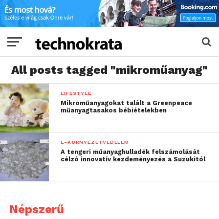
All posts tagged "mikroműanyag"
LIFESTYLE
Mikroműanyagokat talált a Greenpeace
műanyagtasakos bébiételekben
E-KÖRNYEZETVÉDELEM
A tengeri műanyaghulladék felszámolását
célzó innovatív kezdeményezés a Suzukitól
Népszerű