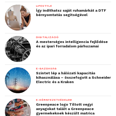
LIFESTYLE
Így indíthatsz saját ruhamárkát a DTF
bérnyomtatás segítségével
DIGITALIZÁCIÓ
A mesterséges intelligencia fejlődése
és az ipari forradalom párhuzamai
E-GAZDASÁG
Szintet lép a hálózati kapacitás
kihasználása – összefogott a Schneider
Electric és a Kraken
E-KÖRNYEZETVÉDELEM
Greenpeace logo Tiltott vegyi
anyagokat talált a Greenpeace
gyermekeknek készült matrica