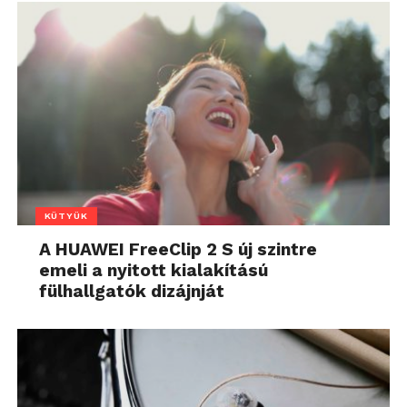
KÜTYÜK
A HUAWEI FreeClip 2 S új szintre
emeli a nyitott kialakítású
fülhallgatók dizájnját