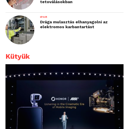
tetoválásokban
IPAR
Drága mulasztás elhanyagolni az
elektromos karbantartást
Kütyük