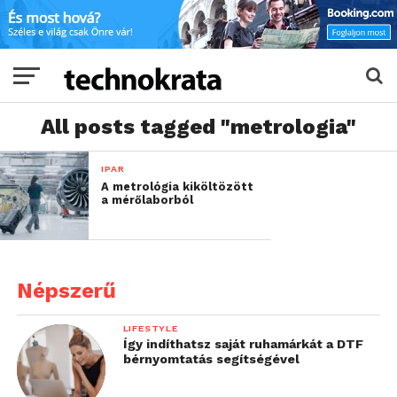
All posts tagged "metrologia"
IPAR
A metrológia kiköltözött
a mérőlaborból
Népszerű
LIFESTYLE
Így indíthatsz saját ruhamárkát a DTF
bérnyomtatás segítségével