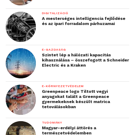
DIGITALIZÁCIÓ
A mesterséges intelligencia fejlődése
és az ipari forradalom párhuzamai
E-GAZDASÁG
Szintet lép a hálózati kapacitás
kihasználása – összefogott a Schneider
Electric és a Kraken
E-KÖRNYEZETVÉDELEM
Greenpeace logo Tiltott vegyi
anyagokat talált a Greenpeace
gyermekeknek készült matrica
tetoválásokban
TUDOMÁNY
Magyar–erdélyi áttörés a
természetvédelemben