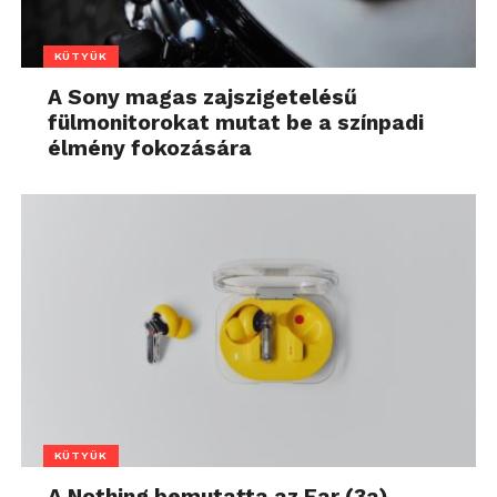
KÜTYÜK
A Sony magas zajszigetelésű
fülmonitorokat mutat be a színpadi
élmény fokozására
KÜTYÜK
A Nothing bemutatta az Ear (3a)