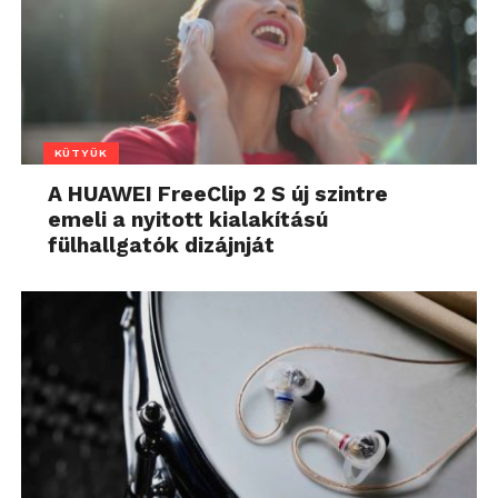
KÜTYÜK
A HUAWEI FreeClip 2 S új szintre
emeli a nyitott kialakítású
fülhallgatók dizájnját