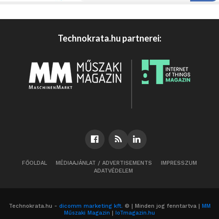
Technokrata.hu partnerei:
FŐOLDAL
MÉDIAAJÁNLAT / ADVERTISEMENTS
IMPRESSZUM
ADATVÉDELEM
Technokrata.hu -
dicomm marketing kft.
© | Minden jog fenntartva |
MM
Műszaki Magazin
|
IoTmagazin.hu