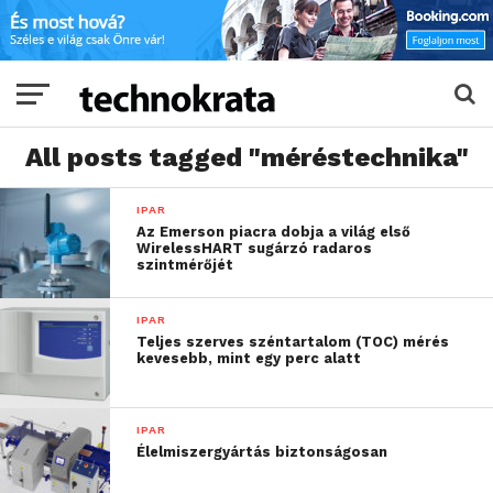
All posts tagged "méréstechnika"
IPAR
Az Emerson piacra dobja a világ első
WirelessHART sugárzó radaros
szintmérőjét
IPAR
Teljes szerves széntartalom (TOC) mérés
kevesebb, mint egy perc alatt
IPAR
Élelmiszergyártás biztonságosan