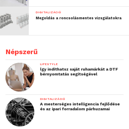
DIGITALIZÁCIÓ
Megoldás a roncsolásmentes vizsgálatokra
Népszerű
LIFESTYLE
Így indíthatsz saját ruhamárkát a DTF
bérnyomtatás segítségével
DIGITALIZÁCIÓ
A mesterséges intelligencia fejlődése
és az ipari forradalom párhuzamai