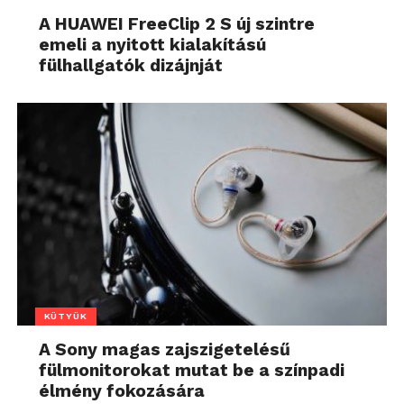
A HUAWEI FreeClip 2 S új szintre
emeli a nyitott kialakítású
fülhallgatók dizájnját
KÜTYÜK
A Sony magas zajszigetelésű
fülmonitorokat mutat be a színpadi
élmény fokozására