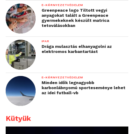
E-KÖRNYEZETVÉDELEM
Greenpeace logo Tiltott vegyi
anyagokat talált a Greenpeace
gyermekeknek készült matrica
tetoválásokban
IPAR
Drága mulasztás elhanyagolni az
elektromos karbantartást
E-KÖRNYEZETVÉDELEM
Minden idők legnagyobb
karbonlábnyomú sporteseménye lehet
az idei futball-vb
Kütyük