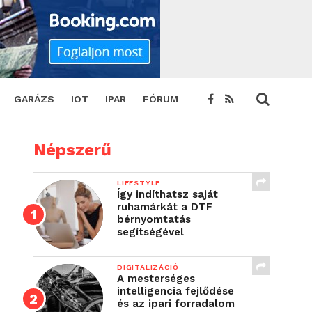
GARÁZS
IOT
IPAR
FÓRUM
Népszerű
LIFESTYLE
Így indíthatsz saját
ruhamárkát a DTF
bérnyomtatás
segítségével
DIGITALIZÁCIÓ
A mesterséges
intelligencia fejlődése
és az ipari forradalom