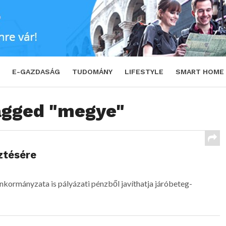
E-GAZDASÁG
TUDOMÁNY
LIFESTYLE
SMART HOME
tagged "megye"
ztésére
kormányzata is pályázati pénzből javíthatja járóbeteg-