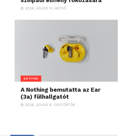
színpadi élmény fokozására
2026. JÚLIUS 13. HÉTFŐ
KÜTYÜK
A Nothing bemutatta az Ear
(3a) fülhallgatót
2026. JÚLIUS 9. CSÜTÖRTÖK