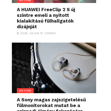
KÜTYÜK
A HUAWEI FreeClip 2 S új
szintre emeli a nyitott
kialakítású fülhallgatók
dizájnját
2026. JÚLIUS 15. SZERDA
KÜTYÜK
A Sony magas zajszigetelésű
fülmonitorokat mutat be a