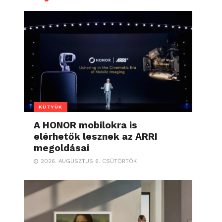
KÜTYÜK
A HONOR mobilokra is
elérhetők lesznek az ARRI
megoldásai
2026. AUGUSZTUS 6. CSÜTÖRTÖK