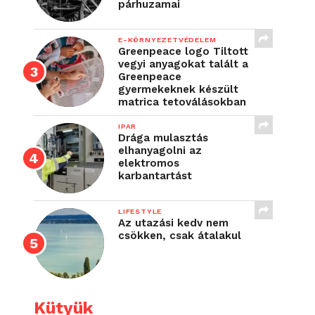
párhuzamai
E-KÖRNYEZETVÉDELEM
Greenpeace logo Tiltott
vegyi anyagokat talált a
Greenpeace
gyermekeknek készült
matrica tetoválásokban
IPAR
Drága mulasztás
elhanyagolni az
elektromos
karbantartást
LIFESTYLE
Az utazási kedv nem
csökken, csak átalakul
Kütyük