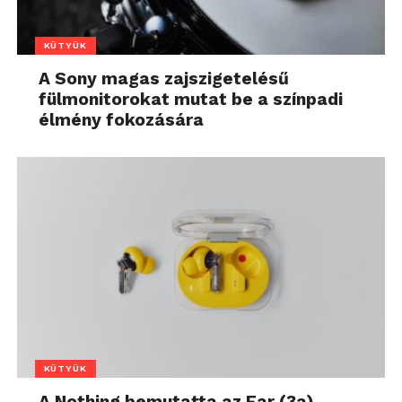
KÜTYÜK
A Sony magas zajszigetelésű
fülmonitorokat mutat be a színpadi
élmény fokozására
KÜTYÜK
A Nothing bemutatta az Ear (3a)