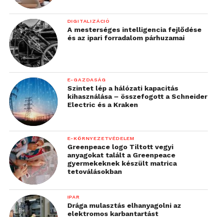
DIGITALIZÁCIÓ
A mesterséges intelligencia fejlődése
és az ipari forradalom párhuzamai
E-GAZDASÁG
Szintet lép a hálózati kapacitás
kihasználása – összefogott a Schneider
Electric és a Kraken
E-KÖRNYEZETVÉDELEM
Greenpeace logo Tiltott vegyi
anyagokat talált a Greenpeace
gyermekeknek készült matrica
tetoválásokban
IPAR
Drága mulasztás elhanyagolni az
elektromos karbantartást