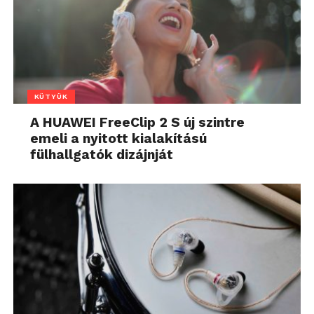
KÜTYÜK
A HUAWEI FreeClip 2 S új szintre
emeli a nyitott kialakítású
fülhallgatók dizájnját