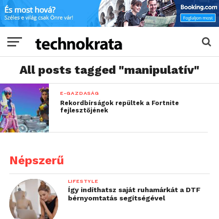
All posts tagged "manipulatív"
E-GAZDASÁG
Rekordbírságok repültek a Fortnite
fejlesztőjének
Népszerű
LIFESTYLE
Így indíthatsz saját ruhamárkát a DTF
bérnyomtatás segítségével