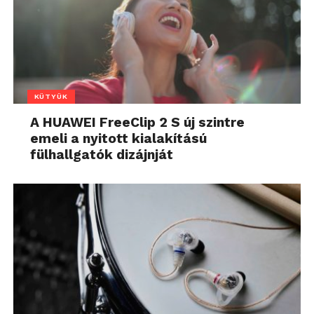
KÜTYÜK
A HUAWEI FreeClip 2 S új szintre
emeli a nyitott kialakítású
fülhallgatók dizájnját