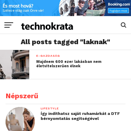
All posts tagged "laknak"
E-GAZDASÁG
Majdnem 600 ezer lakásban nem
életvitelszerűen élnek
Népszerű
LIFESTYLE
Így indíthatsz saját ruhamárkát a DTF
bérnyomtatás segítségével