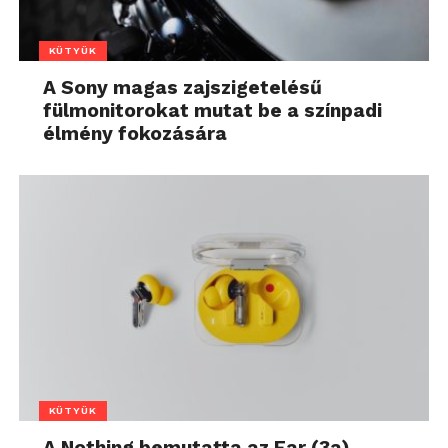
KÜTYÜK
A Sony magas zajszigetelésű
fülmonitorokat mutat be a színpadi
élmény fokozására
KÜTYÜK
A Nothing bemutatta az Ear (3a)