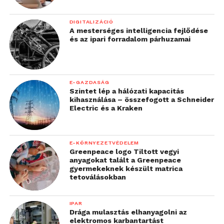
DIGITALIZÁCIÓ
A mesterséges intelligencia fejlődése
és az ipari forradalom párhuzamai
E-GAZDASÁG
Szintet lép a hálózati kapacitás
kihasználása – összefogott a Schneider
Electric és a Kraken
E-KÖRNYEZETVÉDELEM
Greenpeace logo Tiltott vegyi
anyagokat talált a Greenpeace
gyermekeknek készült matrica
tetoválásokban
IPAR
Drága mulasztás elhanyagolni az
elektromos karbantartást