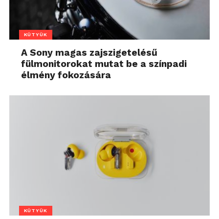
KÜTYÜK
A Sony magas zajszigetelésű
fülmonitorokat mutat be a színpadi
élmény fokozására
KÜTYÜK