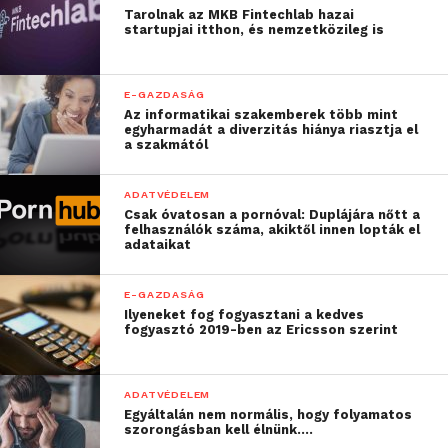
Tarolnak az MKB Fintechlab hazai
startupjai itthon, és nemzetközileg is
E-GAZDASÁG
Az informatikai szakemberek több mint
egyharmadát a diverzitás hiánya riasztja el
a szakmától
ADATVÉDELEM
Csak óvatosan a pornóval: Duplájára nőtt a
felhasználók száma, akiktől innen lopták el
adataikat
E-GAZDASÁG
Ilyeneket fog fogyasztani a kedves
fogyasztó 2019-ben az Ericsson szerint
ADATVÉDELEM
Egyáltalán nem normális, hogy folyamatos
szorongásban kell élnünk….