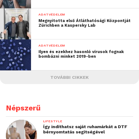
ADATVÉDELEM
Megnyitotta első Átláthatósági Központját
Zürichben a Kaspersky Lab
ADATVÉDELEM
Ilyen és ezekhez hasonló vírusok fognak
bombázni minket 2019-ben
TOVÁBBI CIKKEK
Népszerű
LIFESTYLE
Így indíthatsz saját ruhamárkát a DTF
bérnyomtatás segítségével