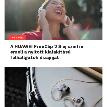
KÜTYÜK
A HUAWEI FreeClip 2 S új szintre
emeli a nyitott kialakítású
fülhallgatók dizájnját