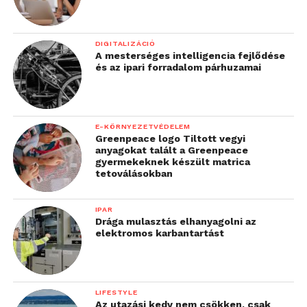
DIGITALIZÁCIÓ
A mesterséges intelligencia fejlődése
és az ipari forradalom párhuzamai
E-KÖRNYEZETVÉDELEM
Greenpeace logo Tiltott vegyi
anyagokat talált a Greenpeace
gyermekeknek készült matrica
tetoválásokban
IPAR
Drága mulasztás elhanyagolni az
elektromos karbantartást
LIFESTYLE
Az utazási kedv nem csökken, csak