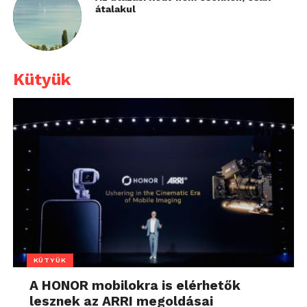
átalakul
Kütyük
KÜTYÜK
A HONOR mobilokra is elérhetők
lesznek az ARRI megoldásai