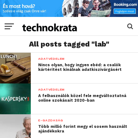
All posts tagged "lab"
ADATVÉDELEM
Nincs olyan, hogy ingyen ebéd: a csalók
kártérítést kínálnak adatkiszivárgásért
ADATVÉDELEM
A felhasználók közel fele megváltoztatná
online szokásait 2020-ban
E-GAZDASÁG
Több millió forint megy el sosem használt
ajándékokra