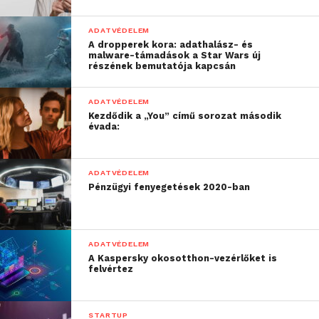
ADATVÉDELEM
A dropperek kora: adathalász- és
malware-támadások a Star Wars új
részének bemutatója kapcsán
ADATVÉDELEM
Kezdődik a „You” című sorozat második
évada:
ADATVÉDELEM
Pénzügyi fenyegetések 2020-ban
ADATVÉDELEM
A Kaspersky okosotthon-vezérlőket is
felvértez
STARTUP