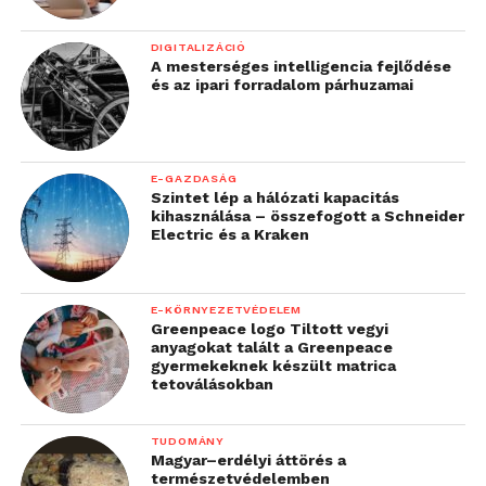
DIGITALIZÁCIÓ
A mesterséges intelligencia fejlődése
és az ipari forradalom párhuzamai
E-GAZDASÁG
Szintet lép a hálózati kapacitás
kihasználása – összefogott a Schneider
Electric és a Kraken
E-KÖRNYEZETVÉDELEM
Greenpeace logo Tiltott vegyi
anyagokat talált a Greenpeace
gyermekeknek készült matrica
tetoválásokban
TUDOMÁNY
Magyar–erdélyi áttörés a
természetvédelemben