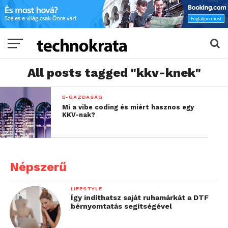
All posts tagged "kkv-knek"
E-GAZDASÁG
Mi a vibe coding és miért hasznos egy
KKV-nak?
Népszerű
LIFESTYLE
Így indíthatsz saját ruhamárkát a DTF
bérnyomtatás segítségével