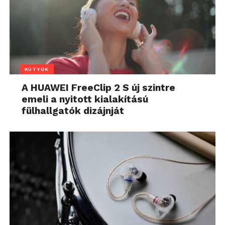
KÜTYÜK
A HUAWEI FreeClip 2 S új szintre
emeli a nyitott kialakítású
fülhallgatók dizájnját