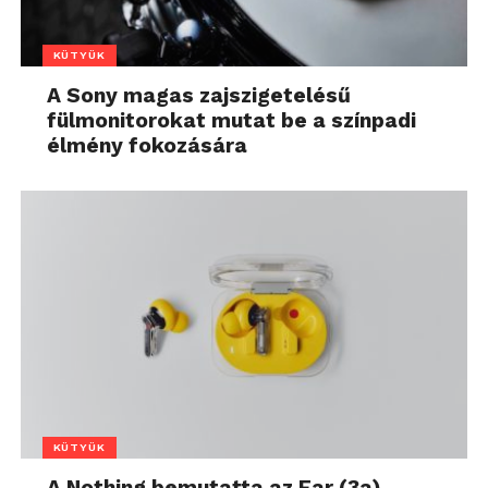
KÜTYÜK
A Sony magas zajszigetelésű
fülmonitorokat mutat be a színpadi
élmény fokozására
KÜTYÜK
A Nothing bemutatta az Ear (3a)