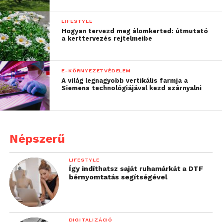
LIFESTYLE
Hogyan tervezd meg álomkerted: útmutató
a kerttervezés rejtelmeibe
E-KÖRNYEZETVÉDELEM
A világ legnagyobb vertikális farmja a
Siemens technológiájával kezd szárnyalni
Népszerű
LIFESTYLE
Így indíthatsz saját ruhamárkát a DTF
bérnyomtatás segítségével
DIGITALIZÁCIÓ