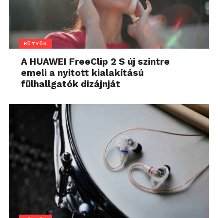
KÜTYÜK
A HUAWEI FreeClip 2 S új szintre
emeli a nyitott kialakítású
fülhallgatók dizájnját