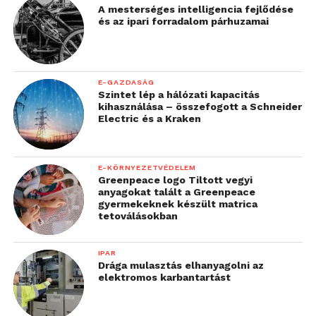
A mesterséges intelligencia fejlődése
és az ipari forradalom párhuzamai
E-GAZDASÁG
Szintet lép a hálózati kapacitás
kihasználása – összefogott a Schneider
Electric és a Kraken
E-KÖRNYEZETVÉDELEM
Greenpeace logo Tiltott vegyi
anyagokat talált a Greenpeace
gyermekeknek készült matrica
tetoválásokban
IPAR
Drága mulasztás elhanyagolni az
elektromos karbantartást