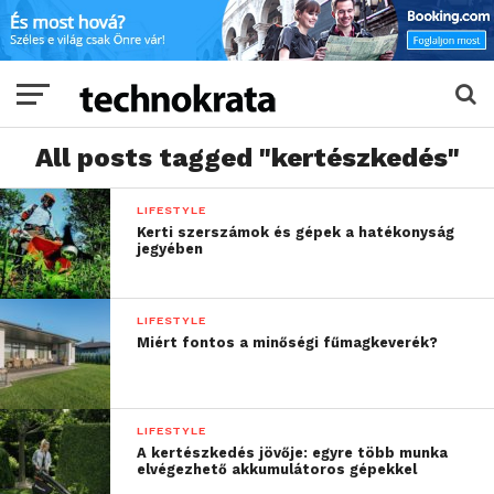
All posts tagged "kertészkedés"
LIFESTYLE
Kerti szerszámok és gépek a hatékonyság
jegyében
LIFESTYLE
Miért fontos a minőségi fűmagkeverék?
LIFESTYLE
A kertészkedés jövője: egyre több munka
elvégezhető akkumulátoros gépekkel