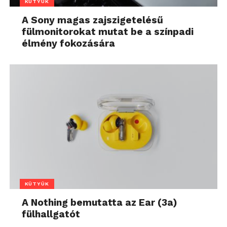
KÜTYÜK
A Sony magas zajszigetelésű
fülmonitorokat mutat be a színpadi
élmény fokozására
KÜTYÜK
A Nothing bemutatta az Ear (3a)
fülhallgatót