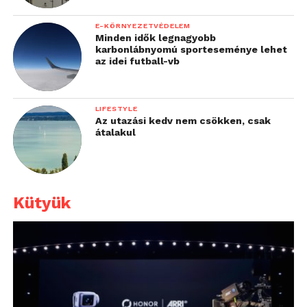
E-KÖRNYEZETVÉDELEM
Minden idők legnagyobb
karbonlábnyomú sporteseménye lehet
az idei futball-vb
LIFESTYLE
Az utazási kedv nem csökken, csak
átalakul
Kütyük