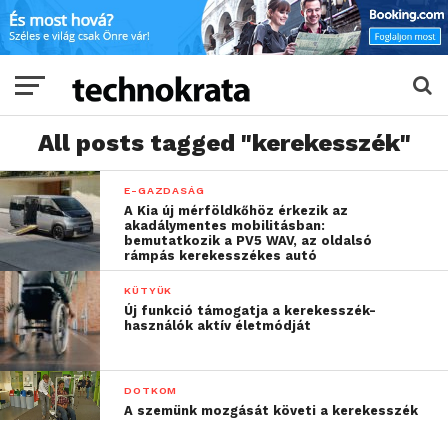
All posts tagged "kerekesszék"
E-GAZDASÁG
A Kia új mérföldkőhöz érkezik az
akadálymentes mobilitásban:
bemutatkozik a PV5 WAV, az oldalsó
rámpás kerekesszékes autó
KÜTYÜK
Új funkció támogatja a kerekesszék-
használók aktív életmódját
DOTKOM
A szemünk mozgását követi a kerekesszék