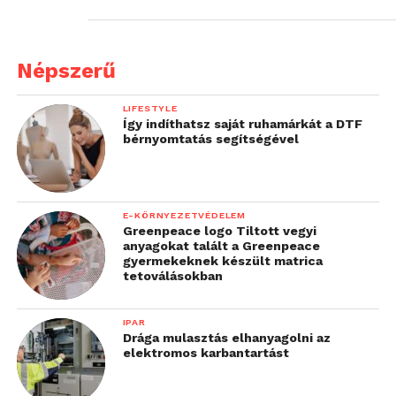
Népszerű
LIFESTYLE
Így indíthatsz saját ruhamárkát a DTF
bérnyomtatás segítségével
E-KÖRNYEZETVÉDELEM
Greenpeace logo Tiltott vegyi
anyagokat talált a Greenpeace
gyermekeknek készült matrica
tetoválásokban
IPAR
Drága mulasztás elhanyagolni az
elektromos karbantartást