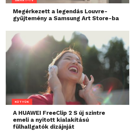
SMART-TV
Megérkezett a legendás Louvre-
gyűjtemény a Samsung Art Store-ba
KÜTYÜK
A HUAWEI FreeClip 2 S új szintre
emeli a nyitott kialakítású
fülhallgatók dizájnját