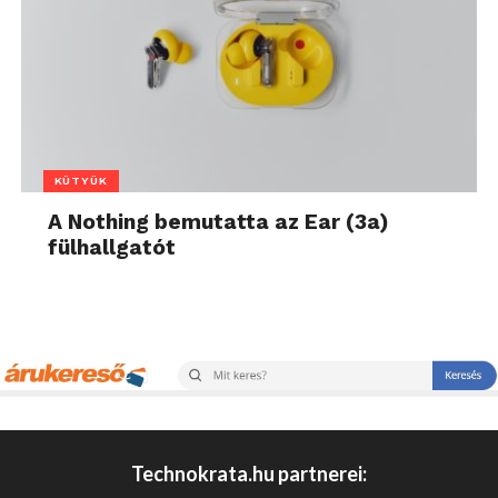
KÜTYÜK
A Nothing bemutatta az Ear (3a)
fülhallgatót
Technokrata.hu partnerei: