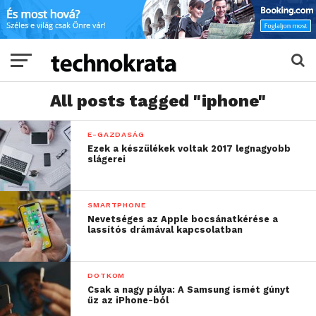
All posts tagged "iphone"
E-GAZDASÁG
Ezek a készülékek voltak 2017 legnagyobb
slágerei
SMARTPHONE
Nevetséges az Apple bocsánatkérése a
lassítós drámával kapcsolatban
DOTKOM
Csak a nagy pálya: A Samsung ismét gúnyt
űz az iPhone-ból