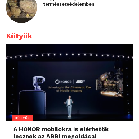
természetvédelemben
Kütyük
KÜTYÜK
A HONOR mobilokra is elérhetők
lesznek az ARRI megoldásai