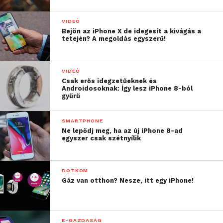
VIDEÓ
Bejön az iPhone X de idegesít a kivágás a
tetején? A megoldás egyszerű!
VIDEÓ
Csak erős idegzetűeknek és
Androidosoknak: Így lesz iPhone 8-ból
gyűrű
SMARTPHONE
Ne lepődj meg, ha az új iPhone 8-ad
egyszer csak szétnyílik
DOTKOM
Gáz van otthon? Nesze, itt egy iPhone!
E-GAZDASÁG