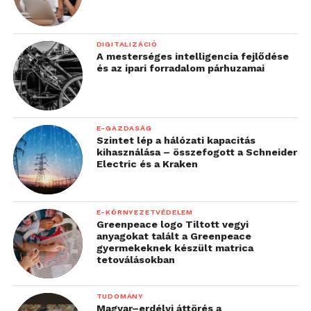
DIGITALIZÁCIÓ
A mesterséges intelligencia fejlődése
és az ipari forradalom párhuzamai
E-GAZDASÁG
Szintet lép a hálózati kapacitás
kihasználása – összefogott a Schneider
Electric és a Kraken
E-KÖRNYEZETVÉDELEM
Greenpeace logo Tiltott vegyi
anyagokat talált a Greenpeace
gyermekeknek készült matrica
tetoválásokban
TUDOMÁNY
Magyar–erdélyi áttörés a