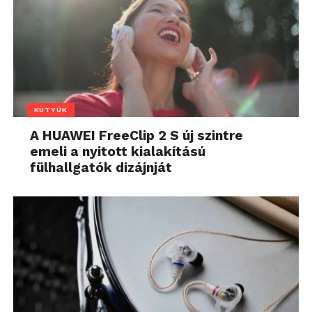
KÜTYÜK
A HUAWEI FreeClip 2 S új szintre
emeli a nyitott kialakítású
fülhallgatók dizájnját