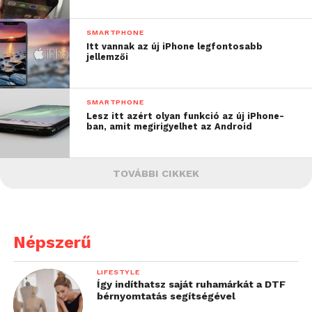
SMARTPHONE
Itt vannak az új iPhone legfontosabb
jellemzői
SMARTPHONE
Lesz itt azért olyan funkció az új iPhone-
ban, amit megirigyelhet az Android
TOVÁBBI CIKKEK
Népszerű
LIFESTYLE
Így indíthatsz saját ruhamárkát a DTF
bérnyomtatás segítségével