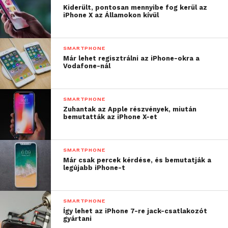
Kiderült, pontosan mennyibe fog kerül az
iPhone X az Államokon kívül
SMARTPHONE
Már lehet regisztrálni az iPhone-okra a
Vodafone-nál
SMARTPHONE
Zuhantak az Apple részvények, miután
bemutatták az iPhone X-et
SMARTPHONE
Már csak percek kérdése, és bemutatják a
legújabb iPhone-t
SMARTPHONE
Így lehet az iPhone 7-re jack-csatlakozót
gyártani