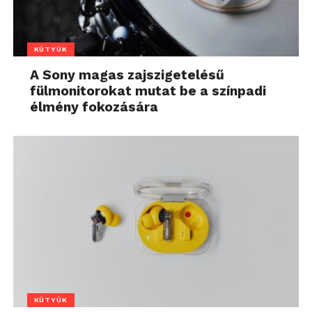
KÜTYÜK
A Sony magas zajszigetelésű
fülmonitorokat mutat be a színpadi
élmény fokozására
KÜTYÜK