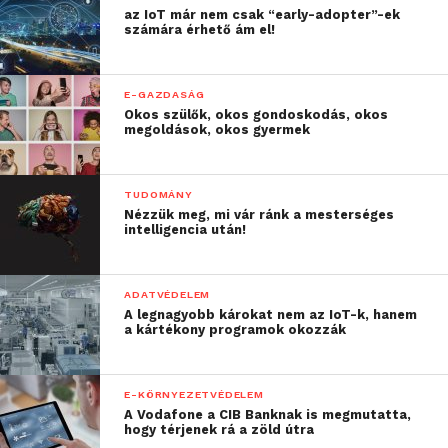
az IoT már nem csak “early-adopter”-ek
számára érhető ám el!
E-GAZDASÁG
Okos szülők, okos gondoskodás, okos
megoldások, okos gyermek
TUDOMÁNY
Nézzük meg, mi vár ránk a mesterséges
intelligencia után!
ADATVÉDELEM
A legnagyobb károkat nem az IoT-k, hanem
a kártékony programok okozzák
E-KÖRNYEZETVÉDELEM
A Vodafone a CIB Banknak is megmutatta,
hogy térjenek rá a zöld útra