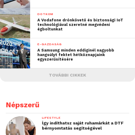
DOTKOM
A Vodafone drónkövető és biztonsági IoT
technológiával szeretné megvédeni
égboltunkat
E-GAZDASÁG
A Samsung minden eddiginél nagyobb
hangsúlyt fektet hétköznapjaink
egyszerűsítésére
TOVÁBBI CIKKEK
Népszerű
LIFESTYLE
Így indíthatsz saját ruhamárkát a DTF
bérnyomtatás segítségével