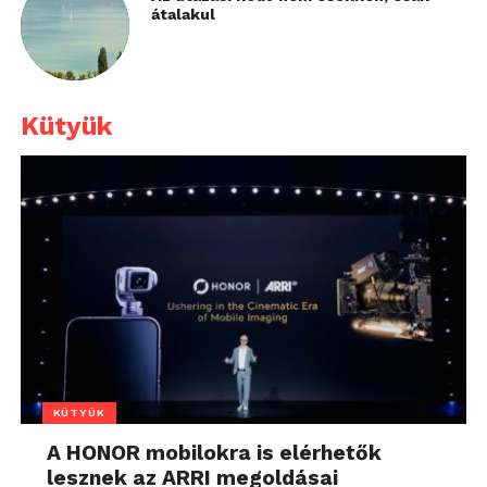
átalakul
Kütyük
KÜTYÜK
A HONOR mobilokra is elérhetők
lesznek az ARRI megoldásai