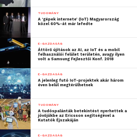
TUDOMÁNY
A ‘gépek internete’ (IoT) Magyarország
közel 60%-át már lefedte
E-GAZDASÁG
Áttörő újítások az AI, az IoT és a mobil
felhasználói felület területén, avagy ilyen
volt a Samsung Fejlesztői Konf. 2018
E-GAZDASÁG
A jelenleg futó IoT-projektek akár három
éven belül megtérülhetnek
TUDOMÁNY
A tudóspalánták betekintést nyerhettek a
jövőjükbe az Ericsson segítségével a
Kutatók Éjszakáján
E-GAZDASÁG