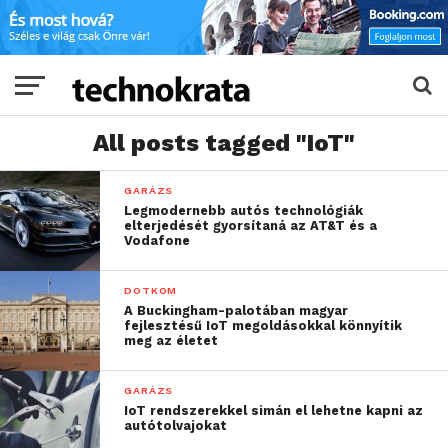
All posts tagged "IoT"
GARÁZS
Legmodernebb autós technológiák
elterjedését gyorsítaná az AT&T és a
Vodafone
DOTKOM
A Buckingham-palotában magyar
fejlesztésű IoT megoldásokkal könnyítik
meg az életet
GARÁZS
IoT rendszerekkel simán el lehetne kapni az
autótolvajokat