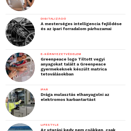
DIGITALIZÁCIÓ
A mesterséges intelligencia fejlődése
és az ipari forradalom párhuzamai
E-KÖRNYEZETVÉDELEM
Greenpeace logo Tiltott vegyi
anyagokat talált a Greenpeace
gyermekeknek készült matrica
tetoválásokban
IPAR
Drága mulasztás elhanyagolni az
elektromos karbantartást
LIFESTYLE
Az utazási kedv nem csökken, csak