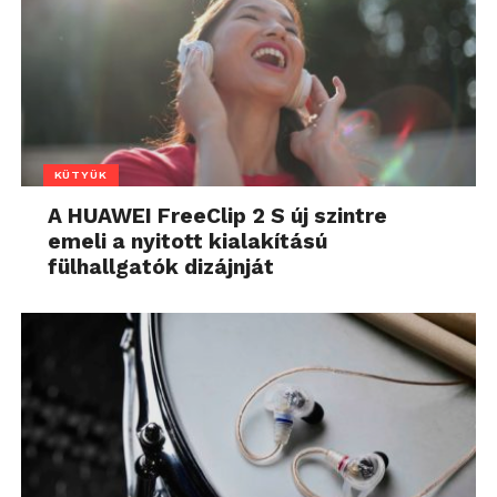
KÜTYÜK
A HUAWEI FreeClip 2 S új szintre
emeli a nyitott kialakítású
fülhallgatók dizájnját