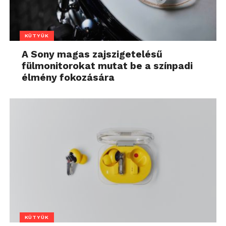
KÜTYÜK
A Sony magas zajszigetelésű
fülmonitorokat mutat be a színpadi
élmény fokozására
KÜTYÜK