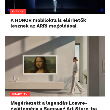
KÜTYÜK
A HONOR mobilokra is elérhetők
lesznek az ARRI megoldásai
SMART-TV
Megérkezett a legendás Louvre-
gyűjtemény a Samsung Art Store-ba