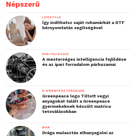
Népszerű
LIFESTYLE
Így indíthatsz saját ruhamárkát a DTF
bérnyomtatás segítségével
DIGITALIZÁCIÓ
A mesterséges intelligencia fejlődése
és az ipari forradalom párhuzamai
E-KÖRNYEZETVÉDELEM
Greenpeace logo Tiltott vegyi
anyagokat talált a Greenpeace
gyermekeknek készült matrica
tetoválásokban
IPAR
Drága mulasztás elhanyagolni az