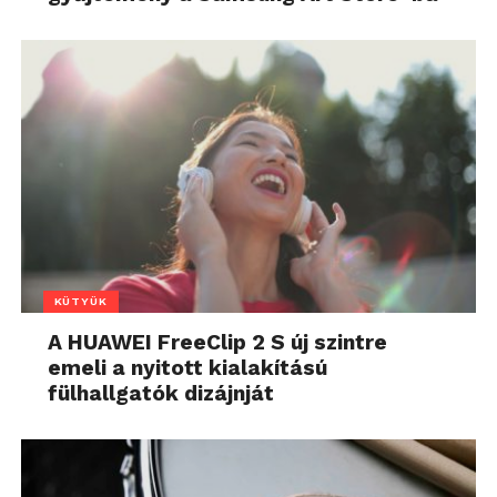
KÜTYÜK
A HUAWEI FreeClip 2 S új szintre
emeli a nyitott kialakítású
fülhallgatók dizájnját