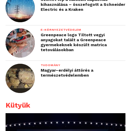
kihasználása – összefogott a Schneider
Electric és a Kraken
E-KÖRNYEZETVÉDELEM
Greenpeace logo Tiltott vegyi
anyagokat talált a Greenpeace
gyermekeknek készült matrica
tetoválásokban
TUDOMÁNY
Magyar–erdélyi áttörés a
természetvédelemben
Kütyük