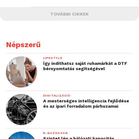
TOVÁBBI CIKKEK
Népszerű
LIFESTYLE
Így indíthatsz saját ruhamárkát a DTF
bérnyomtatás segítségével
DIGITALIZÁCIÓ
A mesterséges intelligencia fejlődése
és az ipari forradalom párhuzamai
E-GAZDASÁG
Szintet lép a hálózati kapacitás