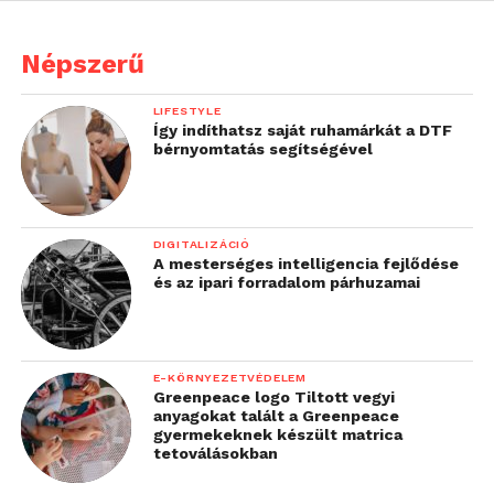
Népszerű
LIFESTYLE
Így indíthatsz saját ruhamárkát a DTF
bérnyomtatás segítségével
DIGITALIZÁCIÓ
A mesterséges intelligencia fejlődése
és az ipari forradalom párhuzamai
E-KÖRNYEZETVÉDELEM
Greenpeace logo Tiltott vegyi
anyagokat talált a Greenpeace
gyermekeknek készült matrica
tetoválásokban