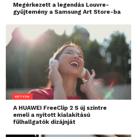
Megérkezett a legendás Louvre-
gyűjtemény a Samsung Art Store-ba
KÜTYÜK
A HUAWEI FreeClip 2 S új szintre
emeli a nyitott kialakítású
fülhallgatók dizájnját