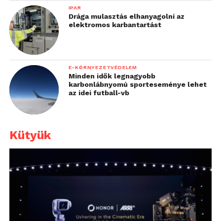
IPAR
Drága mulasztás elhanyagolni az
elektromos karbantartást
E-KÖRNYEZETVÉDELEM
Minden idők legnagyobb
karbonlábnyomú sporteseménye lehet
az idei futball-vb
Kütyük