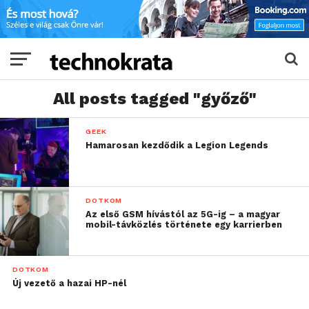
All posts tagged "győző"
GEEK
Hamarosan kezdődik a Legion Legends
DOTKOM
Az első GSM hívástól az 5G-ig – a magyar
mobil-távközlés története egy karrierben
DOTKOM
Új vezető a hazai HP-nél