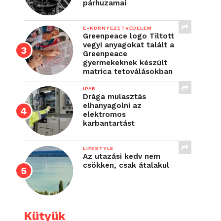
párhuzamai
E-KÖRNYEZETVÉDELEM
Greenpeace logo Tiltott
vegyi anyagokat talált a
Greenpeace
gyermekeknek készült
matrica tetoválásokban
IPAR
Drága mulasztás
elhanyagolni az
elektromos
karbantartást
LIFESTYLE
Az utazási kedv nem
csökken, csak átalakul
Kütyük