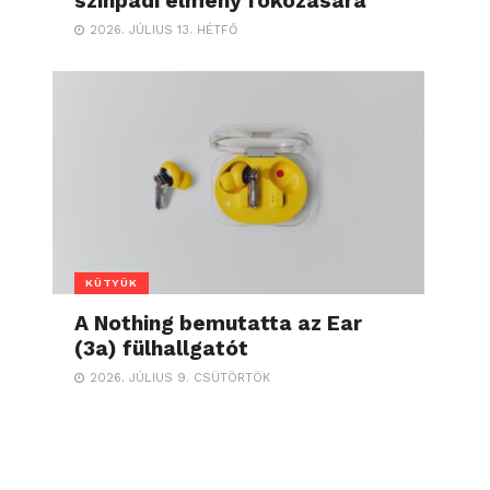
színpadi élmény fokozására
2026. JÚLIUS 13. HÉTFŐ
KÜTYÜK
A Nothing bemutatta az Ear
(3a) fülhallgatót
2026. JÚLIUS 9. CSÜTÖRTÖK