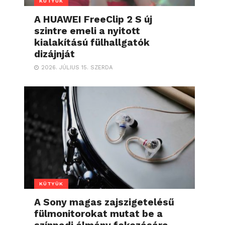
KÜTYÜK
A HUAWEI FreeClip 2 S új
szintre emeli a nyitott
kialakítású fülhallgatók
dizájnját
2026. JÚLIUS 15. SZERDA
KÜTYÜK
A Sony magas zajszigetelésű
fülmonitorokat mutat be a