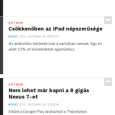
DOTKOM
Csökkenőben az iPad népszerűsége
KOCI
2012. OKTÓBER 26. PÉNTEK
Az androidos tabletek már a sarkában vannak. Egy év
alatt 11%-ot közeledetek egymáshoz.
DOTKOM
Nem lehet már kapni a 8 gigás
Nexus 7-et
KOCI
2012. OKTÓBER 24. SZERDA
Eltűnt a Google Play áruházból a 7 hüvelykes