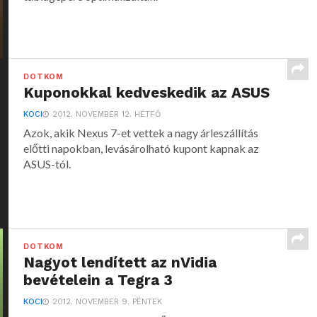
DOTKOM
Kuponokkal kedveskedik az ASUS
KOCI
2012. NOVEMBER 12. HÉTFŐ
Azok, akik Nexus 7-et vettek a nagy árleszállítás
előtti napokban, levásárolható kupont kapnak az
ASUS-tól.
DOTKOM
Nagyot lendített az nVidia
bevételein a Tegra 3
KOCI
2012. NOVEMBER 9. PÉNTEK