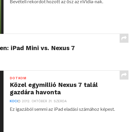
Bevételi rekordot hozott az ősz az nVidia-nak.
en: iPad Mini vs. Nexus 7
DOTKOM
Közel egymillió Nexus 7 talál
gazdára havonta
KOCI
2012. OKTÓBER 31. SZERDA
Ez igazából semmi az iPad eladási számához képest.