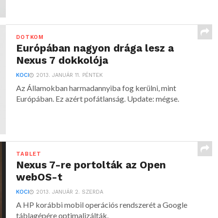
DOTKOM
Európában nagyon drága lesz a
Nexus 7 dokkolója
KOCI
2013. JANUÁR 11. PÉNTEK
Az Államokban harmadannyiba fog kerülni, mint
Európában. Ez azért pofátlanság. Update: mégse.
TABLET
Nexus 7-re portolták az Open
webOS-t
KOCI
2013. JANUÁR 2. SZERDA
A HP korábbi mobil operációs rendszerét a Google
táblagépére optimalizálták.