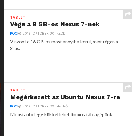
TABLET
Vége a 8 GB-os Nexus 7-nek
KOCI
2012. OKTÓBER 30. KEDD
Viszont a 16 GB-os most annyiba kerül, mint régen a
8-as.
TABLET
Megérkezett az Ubuntu Nexus 7-re
KOCI
2012. OKTÓBER 29. HÉTFŐ
Monstantól egy klikkel lehet linuxos táblagépünk.