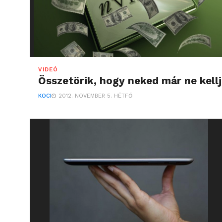
VIDEÓ
Összetörik, hogy neked már ne kellj
KOCI
2012. NOVEMBER 5. HÉTFŐ