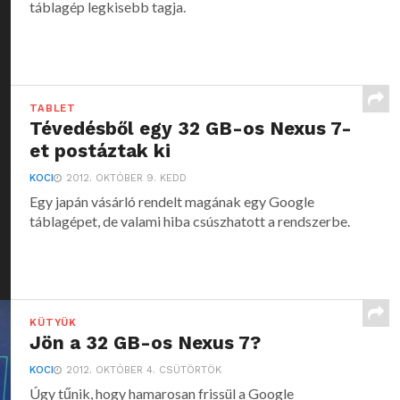
táblagép legkisebb tagja.
TABLET
Tévedésből egy 32 GB-os Nexus 7-
et postáztak ki
KOCI
2012. OKTÓBER 9. KEDD
Egy japán vásárló rendelt magának egy Google
táblagépet, de valami hiba csúszhatott a rendszerbe.
KÜTYÜK
Jön a 32 GB-os Nexus 7?
KOCI
2012. OKTÓBER 4. CSÜTÖRTÖK
Úgy tűnik, hogy hamarosan frissül a Google