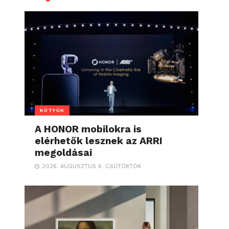
KÜTYÜK
A HONOR mobilokra is
elérhetők lesznek az ARRI
megoldásai
2026. AUGUSZTUS 6. CSÜTÖRTÖK