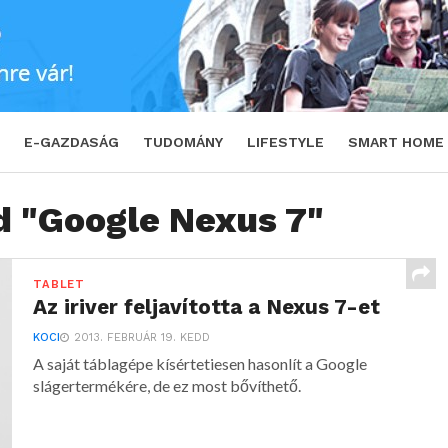
E-GAZDASÁG
TUDOMÁNY
LIFESTYLE
SMART HOME
d "Google Nexus 7"
TABLET
Az iriver feljavította a Nexus 7-et
KOCI
2013. FEBRUÁR 19. KEDD
A saját táblagépe kísértetiesen hasonlít a Google
slágertermékére, de ez most bővíthető.