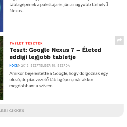
táblagépének a palettája és jön a nagyobb tárhelyű
Nexus...
TABLET TESZTEK
Teszt: Google Nexus 7 – Életed
eddigi legjobb tabletje
KOCI
2012. SZEPTEMBER 19. SZERDA
Amikor bejelentette a Google, hogy dolgoznak egy
olcsó, de piacvezető táblagépen, már akkor
megdobbant a szívem....
BBI CIKKEK