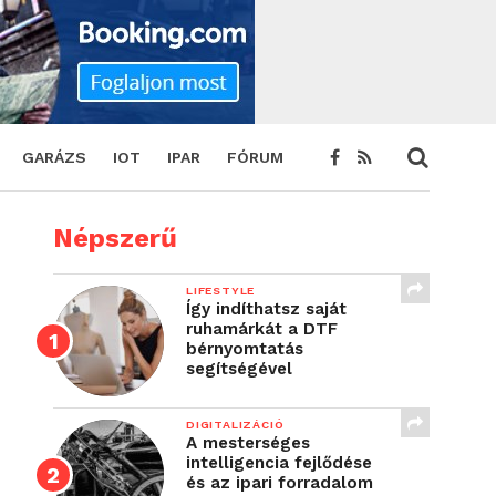
GARÁZS
IOT
IPAR
FÓRUM
Népszerű
LIFESTYLE
Így indíthatsz saját
ruhamárkát a DTF
bérnyomtatás
segítségével
DIGITALIZÁCIÓ
A mesterséges
intelligencia fejlődése
és az ipari forradalom